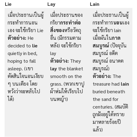
Lie
Lay
Lain
เมื่อประธานเป็นผู้
เมื่อประธานของ
เมื่อประธานเป็นผู้
กระทำการนอน
กริยา
กระทำต่อ
กระทำการ
นอน
เอง
เอง จะใช้กริยา Lie
สิ่งของ
หรือวัตถุ
จะใช้กริยา lain
ตัวอย่าง:
He
อื่น (มีกรรมตาม
เมื่อผันใน
กาล
decided to
lie
หลัง) จะใช้กริยา
สมบูรณ์
(ปัจจุบัน
quietly in bed,
lay
สมบูรณ์ อดีต
hoping to fall
ตัวอย่าง:
They
สมบูรณ์ อนาคต
asleep. (เขา
lay
the blanket
สมบูรณ์)
ตัดสินใจนอนเงียบ
smooth on the
ตัวอย่าง:
The
ๆ บนเตียง โดย
grass. (พวกเขาปู
treasure had
lain
หวังว่าจะหลับไป
ผ้าห่มให้เรียบไป
buried beneath
ได้)
บนหญ้า)
the sand for
centuries. (สมบัติ
ถูกฝังอยู่ใต้ทราย
มาหลายร้อยปี
แล้ว)