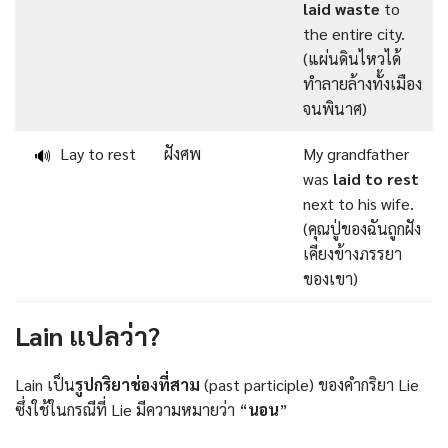
laid waste
to
the entire city.
(แผ่นดินไหวได้
ทำลายล้างทั้งเมือง
จนพินาศ)
Lay to rest
ฝังศพ
My grandfather
🔊
was
laid to rest
next to his wife.
(คุณปู่ของฉันถูกฝัง
เคียงข้างภรรยา
ของเขา)
Lain แปลว่า?
Lain เป็น
รูปกริยาช่องที่สาม
(past participle) ของคำกริยา Lie
ซึ่งใช้ในกรณีที่ Lie มีความหมายว่า “
นอน
”