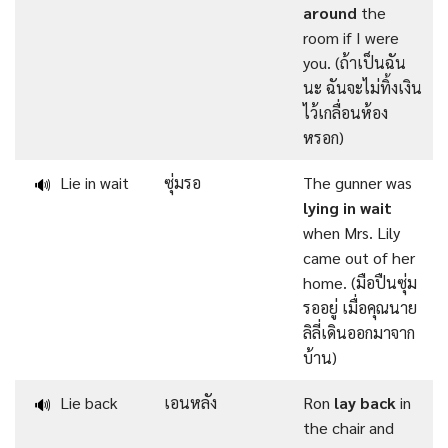
around
the
room if I were
you. (ถ้าเป็นฉัน
นะ ฉันจะไม่ทิ้งเงิน
ไว้เกลื่อนห้อง
หรอก)
Lie in wait
ซุ่มรอ
The gunner was
🔊
lying in wait
when Mrs. Lily
came out of her
home. (มือปืนซุ่ม
รออยู่ เมื่อคุณนาย
ลิลี่เดินออกมาจาก
บ้าน)
Lie back
เอนหลัง
Ron
lay back
in
🔊
the chair and