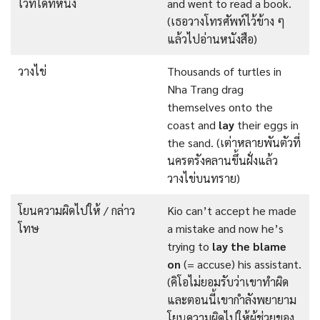
ไว้ที่ใดที่หนึ่ง
and went to read a book.
(เธอวางโทรศัพท์ไว้ข้าง ๆ
แล้วไปอ่านหนังสือ)
วางไข่
Thousands of turtles in
Nha Trang drag
themselves onto the
coast and
lay
their eggs in
the sand. (เต่าหลายพันตัวที่
นครตรังคลานขึ้นฝั่งแล้ว
วางไข่บนทราย)
โยนความผิดไปให้ / กล่าว
Kio can’t accept he made
โทษ
a mistake and now he’s
trying to
lay the blame
on
(= accuse) his assistant.
(คิโอไม่ยอมรับว่าเขาทำผิด
และตอนนี้เขากำลังพยายาม
โยนความผิดไปให้ผู้ช่วยของ