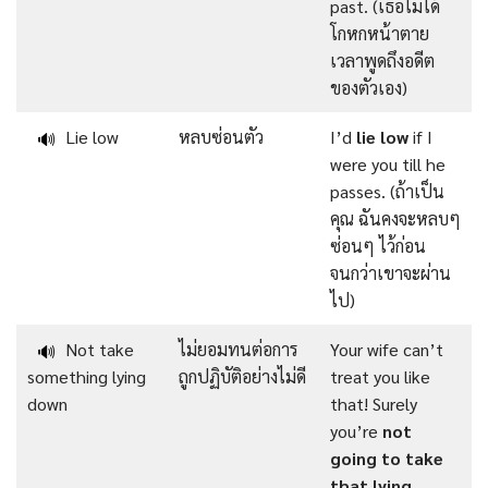
past. (เธอไม่ได้
โกหกหน้าตาย
เวลาพูดถึงอดีต
ของตัวเอง)
Lie low
หลบซ่อนตัว
I’d
lie low
if I
🔊
were you till he
passes. (ถ้าเป็น
คุณ ฉันคงจะหลบๆ
ซ่อนๆ ไว้ก่อน
จนกว่าเขาจะผ่าน
ไป)
Not take
ไม่ยอมทนต่อการ
Your wife can’t
🔊
something lying
ถูกปฏิบัติอย่างไม่ดี
treat you like
down
that! Surely
you’re
not
going to take
that lying