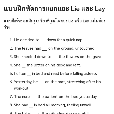
แบบฝึกหัดการแยกแยะ Lie และ Lay
แบบฝึกหัด: จงเติมรูปกริยาที่ถูกต้องของ Lie หรือ Lay ลงในช่อง
ว่าง
He decided to ____ down for a quick nap.
The leaves had ____ on the ground, untouched.
She kneeled down to ____ the flowers on the grave.
She ___ the letter on his desk and left.
I often ___ in bed and read before falling asleep.
Yesterday, he ____ on the mat, stretching after his
workout.
The nurse ___ the patient on the bed yesterday.
She had ___ in bed all morning, feeling unwell.
The baby ____ in the crib, sleeping peacefully.