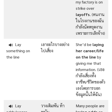
my factory is on
strike over
layoffs
. (คนงาน
ในโรงงานของฉัน
กำลังนัดหยุดงาน
เพราะการเลิกจ้าง)
Lay
เอาอะไรบางอย่าง
She’d be
laying
🔊
something on
ไปเสี่ยง
her career/life
the line
on the line
by
giving me that
information. (เธอ
กำลังเสี่ยงทั้ง
อาชีพ/ชีวิตของตัว
เองโดยการบอก
ข้อมูลนั้นให้ฉัน)
Lay
วางเดิมพัน ท้า
Many people are
🔊
odds/wager
พนัน
laying odds
on