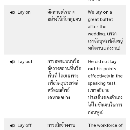
Lay on
จัดหาอะไรบาง
We
lay on
a
🔊
อย่างให้กับกลุ่มคน
great buffet
after the
wedding. (พวก
เราจัดบุฟเฟต์ใหญ่
หลังงานแต่งงาน)
Lay out
การออกแบบหรือ
He did not
lay
🔊
จัดวางสถานที่หรือ
out
his points
พื้นที่ โดยเฉพาะ
effectively in the
เพื่อวัตถุประสงค์
speaking test.
หรือผลลัพธ์
(เขาอธิบาย
เฉพาะอย่าง
ประเด็นของตัวเอง
ได้ไม่ชัดเจนในการ
สอบพูด)
Lay off
การเลิกจ้างงาน
The workforce of
🔊