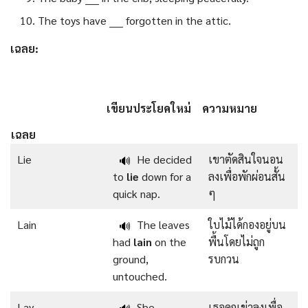
The toys have ____ forgotten in the attic.
เฉลย:
เขียนประโยคใหม่
ความหมาย
เฉลย
Lie
He decided
เขาตัดสินใจนอน
🔊
to
lie
down for a
ลงเพื่อพักผ่อนสั้น
quick nap.
ๆ
Lain
The leaves
ใบไม้ได้กองอยู่บน
🔊
had
lain
on the
พื้นโดยไม่ถูก
ground,
รบกวน
untouched.
Lay
She
เธอคุกเข่าลงเพื่อ