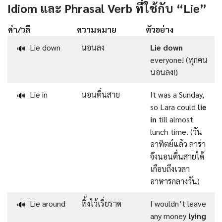
Idiom และ Phrasal Verb ที่ใช้กับ “Lie”
คำ/วลี
ความหมาย
ตัวอย่าง
Lie down
นอนลง
Lie down
🔊
everyone! (ทุกคน
นอนลง!)
Lie in
นอนตื่นสาย
It was a Sunday,
🔊
so Lara could
lie
in
till almost
lunch time. (วัน
อาทิตย์แล้ว ลาร่า
จึงนอนตื่นสายได้
เกือบถึงเวลา
อาหารกลางวัน)
Lie around
ทิ้งไว้เรี่ยราด
I wouldn’t leave
🔊
any money
lying