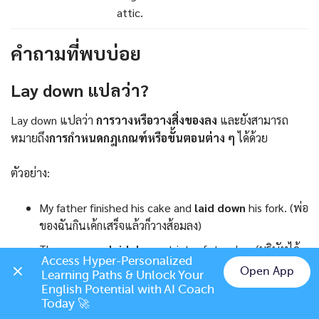
attic.
คำถามที่พบบ่อย
Lay down แปลว่า?
Lay down แปลว่า
การวางหรือวางสิ่งของลง
และยังสามารถ
หมายถึง
การกำหนดกฎเกณฑ์หรือขั้นตอนต่าง ๆ
ได้ด้วย
ตัวอย่าง:
My father finished his cake and
laid down
his fork. (พ่อ
ของฉันกินเค้กเสร็จแล้วก็วางส้อมลง)
The company
laid down
strict safety rules. (บริษัทได้
Access Hyper-Personalized 
กำหนดกฎความปลอดภัยอย่างเข้มงวด)
Open App
Learning Paths & Unlock Your 
Chat on LINE
English Potential with AI Coach 
Today 🚀