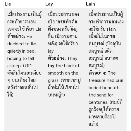
Lie
Lay
Lain
เมื่อประธานเป็นผู้
เมื่อประธานของ
เมื่อประธานเป็นผู้
กระทำการนอน
กริยา
กระทำต่อ
กระทำการ
นอน
เอง
เอง จะใช้กริยา Lie
สิ่งของ
หรือวัตถุ
จะใช้กริยา lain
ตัวอย่าง:
He
อื่น (มีกรรมตาม
เมื่อผันใน
กาล
decided to
lie
หลัง) จะใช้กริยา
สมบูรณ์
(ปัจจุบัน
quietly in bed,
lay
สมบูรณ์ อดีต
hoping to fall
ตัวอย่าง:
They
สมบูรณ์ อนาคต
asleep. (เขา
lay
the blanket
สมบูรณ์)
ตัดสินใจนอนเงียบ
smooth on the
ตัวอย่าง:
The
ๆ บนเตียง โดย
grass. (พวกเขาปู
treasure had
lain
หวังว่าจะหลับไป
ผ้าห่มให้เรียบไป
buried beneath
ได้)
บนหญ้า)
the sand for
centuries. (สมบัติ
ถูกฝังอยู่ใต้ทราย
มาหลายร้อยปี
แล้ว)