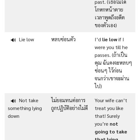
past. (เธอไม่ได้
โกหกหน้าตาย
เวลาพูดถึงอดีต
ของตัวเอง)
Lie low
หลบซ่อนตัว
I’d
lie low
if I
🔊
were you till he
passes. (ถ้าเป็น
คุณ ฉันคงจะหลบๆ
ซ่อนๆ ไว้ก่อน
จนกว่าเขาจะผ่าน
ไป)
Not take
ไม่ยอมทนต่อการ
Your wife can’t
🔊
something lying
ถูกปฏิบัติอย่างไม่ดี
treat you like
down
that! Surely
you’re
not
going to take
that lying