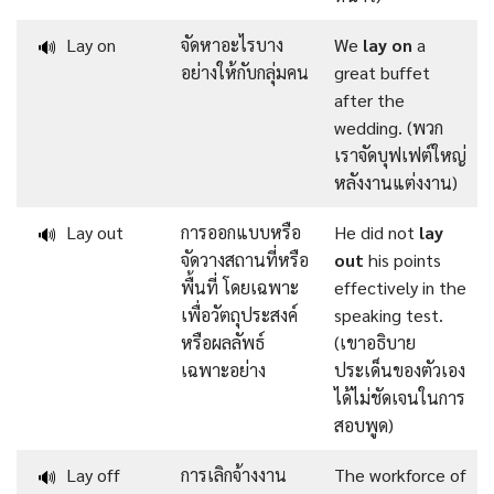
Lay on
จัดหาอะไรบาง
We
lay on
a
🔊
อย่างให้กับกลุ่มคน
great buffet
after the
wedding. (พวก
เราจัดบุฟเฟต์ใหญ่
หลังงานแต่งงาน)
Lay out
การออกแบบหรือ
He did not
lay
🔊
จัดวางสถานที่หรือ
out
his points
พื้นที่ โดยเฉพาะ
effectively in the
เพื่อวัตถุประสงค์
speaking test.
หรือผลลัพธ์
(เขาอธิบาย
เฉพาะอย่าง
ประเด็นของตัวเอง
ได้ไม่ชัดเจนในการ
สอบพูด)
Lay off
การเลิกจ้างงาน
The workforce of
🔊