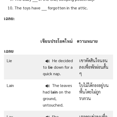
The toys have ____ forgotten in the attic.
เฉลย:
เขียนประโยคใหม่
ความหมาย
เฉลย
Lie
He decided
เขาตัดสินใจนอน
🔊
to
lie
down for a
ลงเพื่อพักผ่อนสั้น
quick nap.
ๆ
Lain
The leaves
ใบไม้ได้กองอยู่บน
🔊
had
lain
on the
พื้นโดยไม่ถูก
ground,
รบกวน
untouched.
Lay
She
เธอคุกเข่าลงเพื่อ