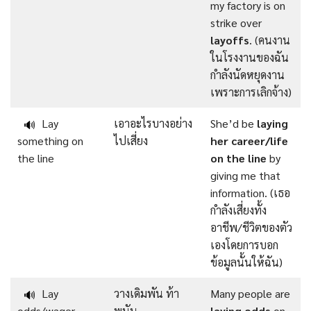
my factory is on
strike over
layoffs
. (คนงาน
ในโรงงานของฉัน
กำลังนัดหยุดงาน
เพราะการเลิกจ้าง)
Lay
เอาอะไรบางอย่าง
She’d be
laying
🔊
something on
ไปเสี่ยง
her career/life
the line
on the line
by
giving me that
information. (เธอ
กำลังเสี่ยงทั้ง
อาชีพ/ชีวิตของตัว
เองโดยการบอก
ข้อมูลนั้นให้ฉัน)
Lay
วางเดิมพัน ท้า
Many people are
🔊
odds/wager
พนัน
laying odds
on