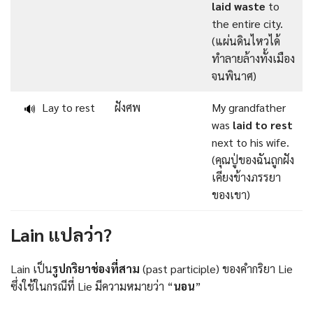
laid waste
to
the entire city.
(แผ่นดินไหวได้
ทำลายล้างทั้งเมือง
จนพินาศ)
Lay to rest
ฝังศพ
My grandfather
🔊
was
laid to rest
next to his wife.
(คุณปู่ของฉันถูกฝัง
เคียงข้างภรรยา
ของเขา)
Lain แปลว่า?
Lain เป็น
รูปกริยาช่องที่สาม
(past participle) ของคำกริยา Lie
ซึ่งใช้ในกรณีที่ Lie มีความหมายว่า “
นอน
”