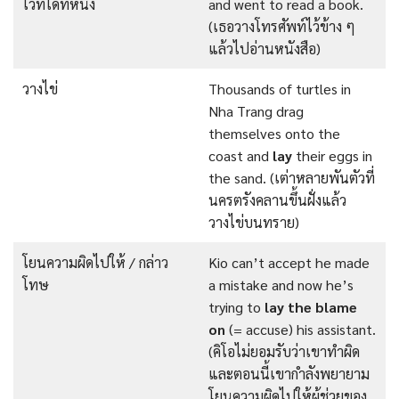
ไว้ที่ใดที่หนึ่ง
and went to read a book.
(เธอวางโทรศัพท์ไว้ข้าง ๆ
แล้วไปอ่านหนังสือ)
วางไข่
Thousands of turtles in
Nha Trang drag
themselves onto the
coast and
lay
their eggs in
the sand. (เต่าหลายพันตัวที่
นครตรังคลานขึ้นฝั่งแล้ว
วางไข่บนทราย)
โยนความผิดไปให้ / กล่าว
Kio can’t accept he made
โทษ
a mistake and now he’s
trying to
lay the blame
on
(= accuse) his assistant.
(คิโอไม่ยอมรับว่าเขาทำผิด
และตอนนี้เขากำลังพยายาม
โยนความผิดไปให้ผู้ช่วยของ