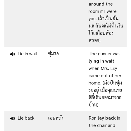
around
the
room if I were
you. (ถ้าเป็นฉัน
นะ ฉันจะไม่ทิ้งเงิน
ไว้เกลื่อนห้อง
หรอก)
Lie in wait
ซุ่มรอ
The gunner was
🔊
lying in wait
when Mrs. Lily
came out of her
home. (มือปืนซุ่ม
รออยู่ เมื่อคุณนาย
ลิลี่เดินออกมาจาก
บ้าน)
Lie back
เอนหลัง
Ron
lay back
in
🔊
the chair and