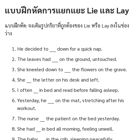
แบบฝึกหัดการแยกแยะ Lie และ Lay
แบบฝึกหัด: จงเติมรูปกริยาที่ถูกต้องของ Lie หรือ Lay ลงในช่อง
ว่าง
He decided to ____ down for a quick nap.
The leaves had ____ on the ground, untouched.
She kneeled down to ____ the flowers on the grave.
She ___ the letter on his desk and left.
I often ___ in bed and read before falling asleep.
Yesterday, he ____ on the mat, stretching after his
workout.
The nurse ___ the patient on the bed yesterday.
She had ___ in bed all morning, feeling unwell.
The baby ____ in the crib, sleeping peacefully.