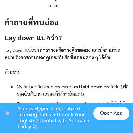
attic.
คำถามที่พบบ่อย
Lay down แปลว่า?
Lay down แปลว่า
การวางหรือวางสิ่งของลง
และยังสามารถ
หมายถึง
การกำหนดกฎเกณฑ์หรือขั้นตอนต่าง ๆ
ได้ด้วย
ตัวอย่าง:
My father finished his cake and
laid down
his fork. (พ่อ
ของฉันกินเค้กเสร็จแล้วก็วางส้อมลง)
The company
laid down
strict safety rules. (บริษัทได้
Access Hyper-Personalized 
กำหนดกฎความปลอดภัยอย่างเข้มงวด)
Open App
Learning Paths & Unlock Your 
Chat on LINE
English Potential with AI Coach 
Today 🚀