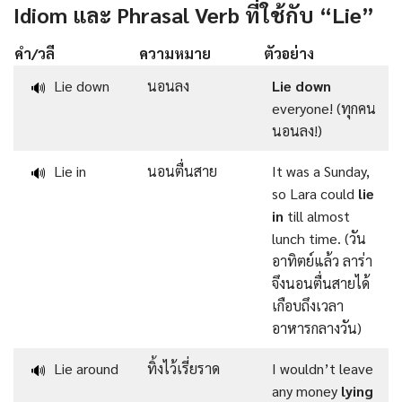
Idiom และ Phrasal Verb ที่ใช้กับ “Lie”
คำ/วลี
ความหมาย
ตัวอย่าง
Lie down
นอนลง
Lie down
🔊
everyone! (ทุกคน
นอนลง!)
Lie in
นอนตื่นสาย
It was a Sunday,
🔊
so Lara could
lie
in
till almost
lunch time. (วัน
อาทิตย์แล้ว ลาร่า
จึงนอนตื่นสายได้
เกือบถึงเวลา
อาหารกลางวัน)
Lie around
ทิ้งไว้เรี่ยราด
I wouldn’t leave
🔊
any money
lying