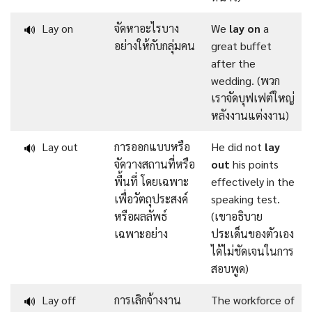
Lay on
จัดหาอะไรบาง
We
lay on
a
🔊
อย่างให้กับกลุ่มคน
great buffet
after the
wedding. (พวก
เราจัดบุฟเฟต์ใหญ่
หลังงานแต่งงาน)
Lay out
การออกแบบหรือ
He did not
lay
🔊
จัดวางสถานที่หรือ
out
his points
พื้นที่ โดยเฉพาะ
effectively in the
เพื่อวัตถุประสงค์
speaking test.
หรือผลลัพธ์
(เขาอธิบาย
เฉพาะอย่าง
ประเด็นของตัวเอง
ได้ไม่ชัดเจนในการ
สอบพูด)
Lay off
การเลิกจ้างงาน
The workforce of
🔊