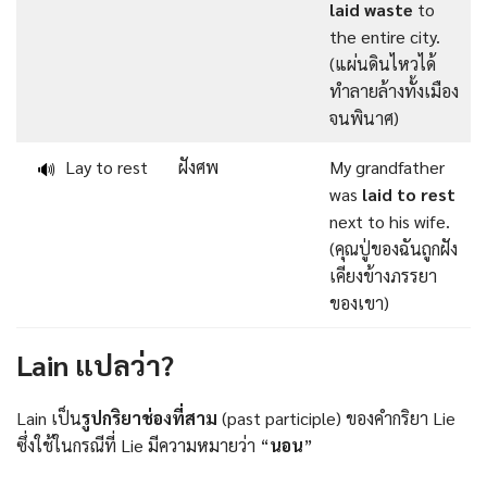
laid waste
to
the entire city.
(แผ่นดินไหวได้
ทำลายล้างทั้งเมือง
จนพินาศ)
Lay to rest
ฝังศพ
My grandfather
🔊
was
laid to rest
next to his wife.
(คุณปู่ของฉันถูกฝัง
เคียงข้างภรรยา
ของเขา)
Lain แปลว่า?
Lain เป็น
รูปกริยาช่องที่สาม
(past participle) ของคำกริยา Lie
ซึ่งใช้ในกรณีที่ Lie มีความหมายว่า “
นอน
”