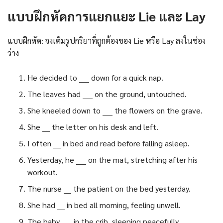
แบบฝึกหัดการแยกแยะ Lie และ Lay
แบบฝึกหัด: จงเติมรูปกริยาที่ถูกต้องของ Lie หรือ Lay ลงในช่อง
ว่าง
He decided to ____ down for a quick nap.
The leaves had ____ on the ground, untouched.
She kneeled down to ____ the flowers on the grave.
She ___ the letter on his desk and left.
I often ___ in bed and read before falling asleep.
Yesterday, he ____ on the mat, stretching after his
workout.
The nurse ___ the patient on the bed yesterday.
She had ___ in bed all morning, feeling unwell.
The baby ____ in the crib, sleeping peacefully.