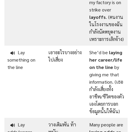
my factory is on
strike over
layoffs
. (คนงาน
ในโรงงานของฉัน
กำลังนัดหยุดงาน
เพราะการเลิกจ้าง)
Lay
เอาอะไรบางอย่าง
She’d be
laying
🔊
something on
ไปเสี่ยง
her career/life
the line
on the line
by
giving me that
information. (เธอ
กำลังเสี่ยงทั้ง
อาชีพ/ชีวิตของตัว
เองโดยการบอก
ข้อมูลนั้นให้ฉัน)
Lay
วางเดิมพัน ท้า
Many people are
🔊
odds/wager
พนัน
laying odds
on