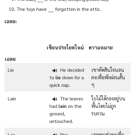
The toys have ____ forgotten in the attic.
เฉลย:
เขียนประโยคใหม่
ความหมาย
เฉลย
Lie
He decided
เขาตัดสินใจนอน
🔊
to
lie
down for a
ลงเพื่อพักผ่อนสั้น
quick nap.
ๆ
Lain
The leaves
ใบไม้ได้กองอยู่บน
🔊
had
lain
on the
พื้นโดยไม่ถูก
ground,
รบกวน
untouched.
Lay
She
เธอคุกเข่าลงเพื่อ