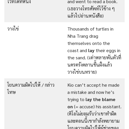
ไว้ที่ใดที่หนึ่ง
and went to read a book.
(เธอวางโทรศัพท์ไว้ข้าง ๆ
แล้วไปอ่านหนังสือ)
วางไข่
Thousands of turtles in
Nha Trang drag
themselves onto the
coast and
lay
their eggs in
the sand. (เต่าหลายพันตัวที่
นครตรังคลานขึ้นฝั่งแล้ว
วางไข่บนทราย)
โยนความผิดไปให้ / กล่าว
Kio can’t accept he made
โทษ
a mistake and now he’s
trying to
lay the blame
on
(= accuse) his assistant.
(คิโอไม่ยอมรับว่าเขาทำผิด
และตอนนี้เขากำลังพยายาม
โยนความผิดไปให้ผู้ช่วยของ