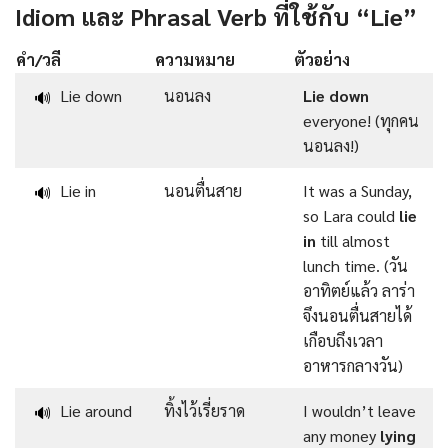
Idiom และ Phrasal Verb ที่ใช้กับ “Lie”
คำ/วลี
ความหมาย
ตัวอย่าง
Lie down
นอนลง
Lie down
🔊
everyone! (ทุกคน
นอนลง!)
Lie in
นอนตื่นสาย
It was a Sunday,
🔊
so Lara could
lie
in
till almost
lunch time. (วัน
อาทิตย์แล้ว ลาร่า
จึงนอนตื่นสายได้
เกือบถึงเวลา
อาหารกลางวัน)
Lie around
ทิ้งไว้เรี่ยราด
I wouldn’t leave
🔊
any money
lying