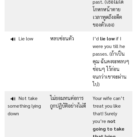
past. (เธอไม่ได้
โกหกหน้าตาย
เวลาพูดถึงอดีต
ของตัวเอง)
Lie low
หลบซ่อนตัว
I’d
lie low
if I
🔊
were you till he
passes. (ถ้าเป็น
คุณ ฉันคงจะหลบๆ
ซ่อนๆ ไว้ก่อน
จนกว่าเขาจะผ่าน
ไป)
Not take
ไม่ยอมทนต่อการ
Your wife can’t
🔊
something lying
ถูกปฏิบัติอย่างไม่ดี
treat you like
down
that! Surely
you’re
not
going to take
that lying