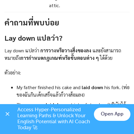
attic.
คำถามที่พบบ่อย
Lay down แปลว่า?
Lay down แปลว่า
การวางหรือวางสิ่งของลง
และยังสามารถ
หมายถึง
การกำหนดกฎเกณฑ์หรือขั้นตอนต่าง ๆ
ได้ด้วย
ตัวอย่าง:
My father finished his cake and
laid down
his fork. (พ่อ
ของฉันกินเค้กเสร็จแล้วก็วางส้อมลง)
The company
laid down
strict safety rules. (บริษัทได้
Access Hyper-Personalized 
กำหนดกฎความปลอดภัยอย่างเข้มงวด)
Open App
Learning Paths & Unlock Your 
Chat on LINE
English Potential with AI Coach 
Today 🚀