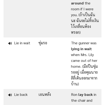
around
the
room if I were
you. (ถ้าเป็นฉัน
นะ ฉันจะไม่ทิ้งเงิน
ไว้เกลื่อนห้อง
หรอก)
Lie in wait
ซุ่มรอ
The gunner was
🔊
lying in wait
when Mrs. Lily
came out of her
home. (มือปืนซุ่ม
รออยู่ เมื่อคุณนาย
ลิลี่เดินออกมาจาก
บ้าน)
Lie back
เอนหลัง
Ron
lay back
in
🔊
the chair and