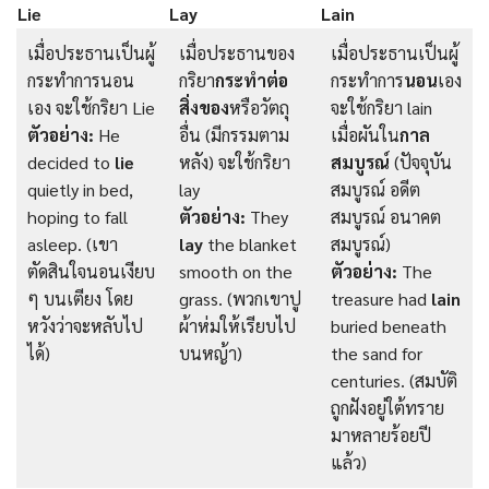
Lie
Lay
Lain
เมื่อประธานเป็นผู้
เมื่อประธานของ
เมื่อประธานเป็นผู้
กระทำการนอน
กริยา
กระทำต่อ
กระทำการ
นอน
เอง
เอง จะใช้กริยา Lie
สิ่งของ
หรือวัตถุ
จะใช้กริยา lain
ตัวอย่าง:
He
อื่น (มีกรรมตาม
เมื่อผันใน
กาล
decided to
lie
หลัง) จะใช้กริยา
สมบูรณ์
(ปัจจุบัน
quietly in bed,
lay
สมบูรณ์ อดีต
hoping to fall
ตัวอย่าง:
They
สมบูรณ์ อนาคต
asleep. (เขา
lay
the blanket
สมบูรณ์)
ตัดสินใจนอนเงียบ
smooth on the
ตัวอย่าง:
The
ๆ บนเตียง โดย
grass. (พวกเขาปู
treasure had
lain
หวังว่าจะหลับไป
ผ้าห่มให้เรียบไป
buried beneath
ได้)
บนหญ้า)
the sand for
centuries. (สมบัติ
ถูกฝังอยู่ใต้ทราย
มาหลายร้อยปี
แล้ว)