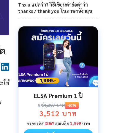
Thx u แปลว่า? วิธีเขียนคำย่อคำว่า
thanks / thank you ในภาษาอังกฤษ
ัด
ะใช้
ELSA Premium 1 ปี
า
แค่
8,497 บาท
-61%
3,512 บาท
กรอกรหัส
DDAY
ลดเหลือ
1,999
บาท