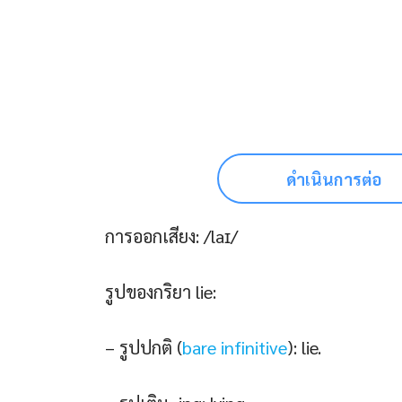
ดำเนินการต่อ
การออกเสียง: /laɪ/
รูปของกริยา lie:
– รูปปกติ (
bare infinitive
): lie.