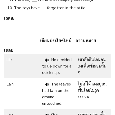
The toys have ____ forgotten in the attic.
เฉลย:
เขียนประโยคใหม่
ความหมาย
เฉลย
Lie
He decided
เขาตัดสินใจนอน
🔊
to
lie
down for a
ลงเพื่อพักผ่อนสั้น
quick nap.
ๆ
Lain
The leaves
ใบไม้ได้กองอยู่บน
🔊
had
lain
on the
พื้นโดยไม่ถูก
ground,
รบกวน
untouched.
Lay
She
เธอคุกเข่าลงเพื่อ