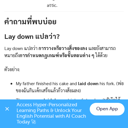
attic.
คำถามที่พบบ่อย
Lay down แปลว่า?
Lay down แปลว่า
การวางหรือวางสิ่งของลง
และยังสามารถ
หมายถึง
การกำหนดกฎเกณฑ์หรือขั้นตอนต่าง ๆ
ได้ด้วย
ตัวอย่าง:
My father finished his cake and
laid down
his fork. (พ่อ
ของฉันกินเค้กเสร็จแล้วก็วางส้อมลง)
The company
laid down
strict safety rules. (บริษัทได้
Access Hyper-Personalized 
กำหนดกฎความปลอดภัยอย่างเข้มงวด)
Open App
Learning Paths & Unlock Your 
Chat on LINE
English Potential with AI Coach 
Today 🚀