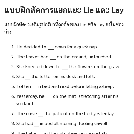
แบบฝึกหัดการแยกแยะ Lie และ Lay
แบบฝึกหัด: จงเติมรูปกริยาที่ถูกต้องของ Lie หรือ Lay ลงในช่อง
ว่าง
He decided to ____ down for a quick nap.
The leaves had ____ on the ground, untouched.
She kneeled down to ____ the flowers on the grave.
She ___ the letter on his desk and left.
I often ___ in bed and read before falling asleep.
Yesterday, he ____ on the mat, stretching after his
workout.
The nurse ___ the patient on the bed yesterday.
She had ___ in bed all morning, feeling unwell.
The baby ____ in the crib, sleeping peacefully.