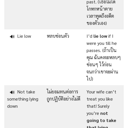
past. (เธอไม่ได้
โกหกหน้าตาย
เวลาพูดถึงอดีต
ของตัวเอง)
Lie low
หลบซ่อนตัว
I’d
lie low
if I
🔊
were you till he
passes. (ถ้าเป็น
คุณ ฉันคงจะหลบๆ
ซ่อนๆ ไว้ก่อน
จนกว่าเขาจะผ่าน
ไป)
Not take
ไม่ยอมทนต่อการ
Your wife can’t
🔊
something lying
ถูกปฏิบัติอย่างไม่ดี
treat you like
down
that! Surely
you’re
not
going to take
that lying