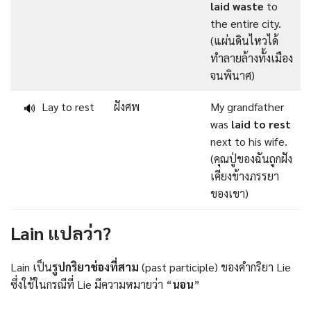
laid waste
to
the entire city.
(แผ่นดินไหวได้
ทำลายล้างทั้งเมือง
จนพินาศ)
Lay to rest
ฝังศพ
My grandfather
🔊
was
laid to rest
next to his wife.
(คุณปู่ของฉันถูกฝัง
เคียงข้างภรรยา
ของเขา)
Lain แปลว่า?
Lain เป็น
รูปกริยาช่องที่สาม
(past participle) ของคำกริยา Lie
ซึ่งใช้ในกรณีที่ Lie มีความหมายว่า “
นอน
”