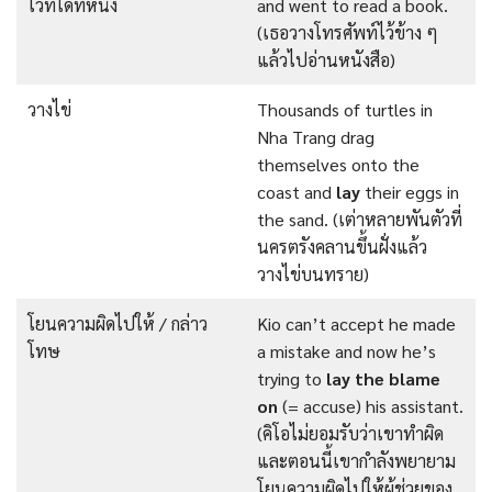
ไว้ที่ใดที่หนึ่ง
and went to read a book.
(เธอวางโทรศัพท์ไว้ข้าง ๆ
แล้วไปอ่านหนังสือ)
วางไข่
Thousands of turtles in
Nha Trang drag
themselves onto the
coast and
lay
their eggs in
the sand. (เต่าหลายพันตัวที่
นครตรังคลานขึ้นฝั่งแล้ว
วางไข่บนทราย)
โยนความผิดไปให้ / กล่าว
Kio can’t accept he made
โทษ
a mistake and now he’s
trying to
lay the blame
on
(= accuse) his assistant.
(คิโอไม่ยอมรับว่าเขาทำผิด
และตอนนี้เขากำลังพยายาม
โยนความผิดไปให้ผู้ช่วยของ