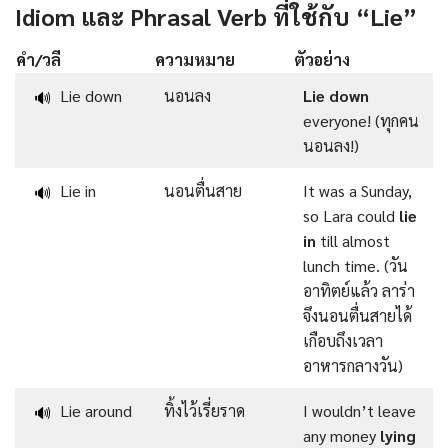
Idiom และ Phrasal Verb ที่ใช้กับ “Lie”
คำ/วลี
ความหมาย
ตัวอย่าง
Lie down
นอนลง
Lie down
🔊
everyone! (ทุกคน
นอนลง!)
Lie in
นอนตื่นสาย
It was a Sunday,
🔊
so Lara could
lie
in
till almost
lunch time. (วัน
อาทิตย์แล้ว ลาร่า
จึงนอนตื่นสายได้
เกือบถึงเวลา
อาหารกลางวัน)
Lie around
ทิ้งไว้เรี่ยราด
I wouldn’t leave
🔊
any money
lying