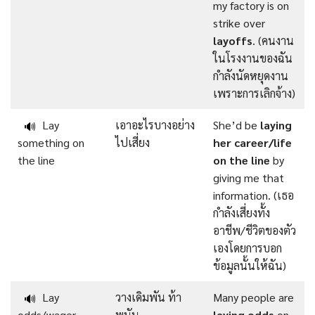
my factory is on
strike over
layoffs
. (คนงาน
ในโรงงานของฉัน
กำลังนัดหยุดงาน
เพราะการเลิกจ้าง)
Lay
เอาอะไรบางอย่าง
She’d be
laying
🔊
something on
ไปเสี่ยง
her career/life
the line
on the line
by
giving me that
information. (เธอ
กำลังเสี่ยงทั้ง
อาชีพ/ชีวิตของตัว
เองโดยการบอก
ข้อมูลนั้นให้ฉัน)
Lay
วางเดิมพัน ท้า
Many people are
🔊
odds/wager
พนัน
laying odds
on