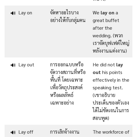
Lay on
จัดหาอะไรบาง
We
lay on
a
🔊
อย่างให้กับกลุ่มคน
great buffet
after the
wedding. (พวก
เราจัดบุฟเฟต์ใหญ่
หลังงานแต่งงาน)
Lay out
การออกแบบหรือ
He did not
lay
🔊
จัดวางสถานที่หรือ
out
his points
พื้นที่ โดยเฉพาะ
effectively in the
เพื่อวัตถุประสงค์
speaking test.
หรือผลลัพธ์
(เขาอธิบาย
เฉพาะอย่าง
ประเด็นของตัวเอง
ได้ไม่ชัดเจนในการ
สอบพูด)
Lay off
การเลิกจ้างงาน
The workforce of
🔊