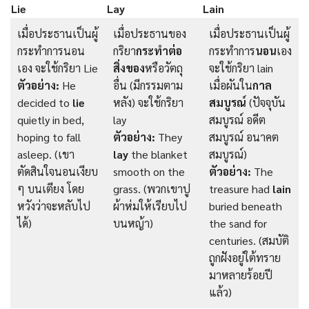
Lie
Lay
Lain
เมื่อประธานเป็นผู้
เมื่อประธานของ
เมื่อประธานเป็นผู้
กระทำการนอน
กริยา
กระทำต่อ
กระทำการ
นอน
เอง
เอง จะใช้กริยา Lie
สิ่งของ
หรือวัตถุ
จะใช้กริยา lain
ตัวอย่าง:
He
อื่น (มีกรรมตาม
เมื่อผันใน
กาล
decided to
lie
หลัง) จะใช้กริยา
สมบูรณ์
(ปัจจุบัน
quietly in bed,
lay
สมบูรณ์ อดีต
hoping to fall
ตัวอย่าง:
They
สมบูรณ์ อนาคต
asleep. (เขา
lay
the blanket
สมบูรณ์)
ตัดสินใจนอนเงียบ
smooth on the
ตัวอย่าง:
The
ๆ บนเตียง โดย
grass. (พวกเขาปู
treasure had
lain
หวังว่าจะหลับไป
ผ้าห่มให้เรียบไป
buried beneath
ได้)
บนหญ้า)
the sand for
centuries. (สมบัติ
ถูกฝังอยู่ใต้ทราย
มาหลายร้อยปี
แล้ว)