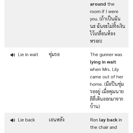
around
the
room if I were
you. (ถ้าเป็นฉัน
นะ ฉันจะไม่ทิ้งเงิน
ไว้เกลื่อนห้อง
หรอก)
Lie in wait
ซุ่มรอ
The gunner was
🔊
lying in wait
when Mrs. Lily
came out of her
home. (มือปืนซุ่ม
รออยู่ เมื่อคุณนาย
ลิลี่เดินออกมาจาก
บ้าน)
Lie back
เอนหลัง
Ron
lay back
in
🔊
the chair and