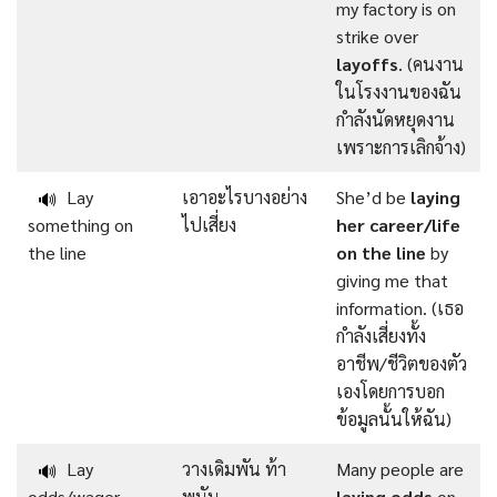
my factory is on
strike over
layoffs
. (คนงาน
ในโรงงานของฉัน
กำลังนัดหยุดงาน
เพราะการเลิกจ้าง)
Lay
เอาอะไรบางอย่าง
She’d be
laying
🔊
something on
ไปเสี่ยง
her career/life
the line
on the line
by
giving me that
information. (เธอ
กำลังเสี่ยงทั้ง
อาชีพ/ชีวิตของตัว
เองโดยการบอก
ข้อมูลนั้นให้ฉัน)
Lay
วางเดิมพัน ท้า
Many people are
🔊
odds/wager
พนัน
laying odds
on