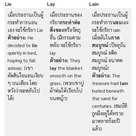
Lie
Lay
Lain
เมื่อประธานเป็นผู้
เมื่อประธานของ
เมื่อประธานเป็นผู้
กระทำการนอน
กริยา
กระทำต่อ
กระทำการ
นอน
เอง
เอง จะใช้กริยา Lie
สิ่งของ
หรือวัตถุ
จะใช้กริยา lain
ตัวอย่าง:
He
อื่น (มีกรรมตาม
เมื่อผันใน
กาล
decided to
lie
หลัง) จะใช้กริยา
สมบูรณ์
(ปัจจุบัน
quietly in bed,
lay
สมบูรณ์ อดีต
hoping to fall
ตัวอย่าง:
They
สมบูรณ์ อนาคต
asleep. (เขา
lay
the blanket
สมบูรณ์)
ตัดสินใจนอนเงียบ
smooth on the
ตัวอย่าง:
The
ๆ บนเตียง โดย
grass. (พวกเขาปู
treasure had
lain
หวังว่าจะหลับไป
ผ้าห่มให้เรียบไป
buried beneath
ได้)
บนหญ้า)
the sand for
centuries. (สมบัติ
ถูกฝังอยู่ใต้ทราย
มาหลายร้อยปี
แล้ว)