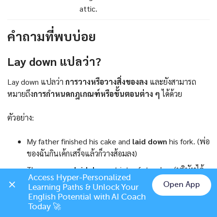
attic.
คำถามที่พบบ่อย
Lay down แปลว่า?
Lay down แปลว่า
การวางหรือวางสิ่งของลง
และยังสามารถ
หมายถึง
การกำหนดกฎเกณฑ์หรือขั้นตอนต่าง ๆ
ได้ด้วย
ตัวอย่าง:
My father finished his cake and
laid down
his fork. (พ่อ
ของฉันกินเค้กเสร็จแล้วก็วางส้อมลง)
The company
laid down
strict safety rules. (บริษัทได้
Access Hyper-Personalized 
กำหนดกฎความปลอดภัยอย่างเข้มงวด)
Open App
Learning Paths & Unlock Your 
Chat on LINE
English Potential with AI Coach 
Today 🚀