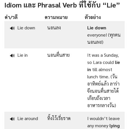
Idiom และ Phrasal Verb ที่ใช้กับ “Lie”
คำ/วลี
ความหมาย
ตัวอย่าง
Lie down
นอนลง
Lie down
🔊
everyone! (ทุกคน
นอนลง!)
Lie in
นอนตื่นสาย
It was a Sunday,
🔊
so Lara could
lie
in
till almost
lunch time. (วัน
อาทิตย์แล้ว ลาร่า
จึงนอนตื่นสายได้
เกือบถึงเวลา
อาหารกลางวัน)
Lie around
ทิ้งไว้เรี่ยราด
I wouldn’t leave
🔊
any money
lying