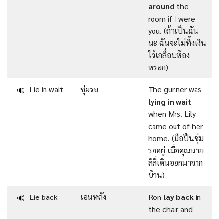
around
the
room if I were
you. (ถ้าเป็นฉัน
นะ ฉันจะไม่ทิ้งเงิน
ไว้เกลื่อนห้อง
หรอก)
Lie in wait
ซุ่มรอ
The gunner was
🔊
lying in wait
when Mrs. Lily
came out of her
home. (มือปืนซุ่ม
รออยู่ เมื่อคุณนาย
ลิลี่เดินออกมาจาก
บ้าน)
Lie back
เอนหลัง
Ron
lay back
in
🔊
the chair and