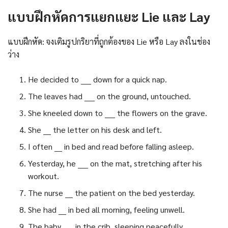
แบบฝึกหัดการแยกแยะ Lie และ Lay
แบบฝึกหัด: จงเติมรูปกริยาที่ถูกต้องของ Lie หรือ Lay ลงในช่อง
ว่าง
He decided to ____ down for a quick nap.
The leaves had ____ on the ground, untouched.
She kneeled down to ____ the flowers on the grave.
She ___ the letter on his desk and left.
I often ___ in bed and read before falling asleep.
Yesterday, he ____ on the mat, stretching after his
workout.
The nurse ___ the patient on the bed yesterday.
She had ___ in bed all morning, feeling unwell.
The baby ____ in the crib, sleeping peacefully.