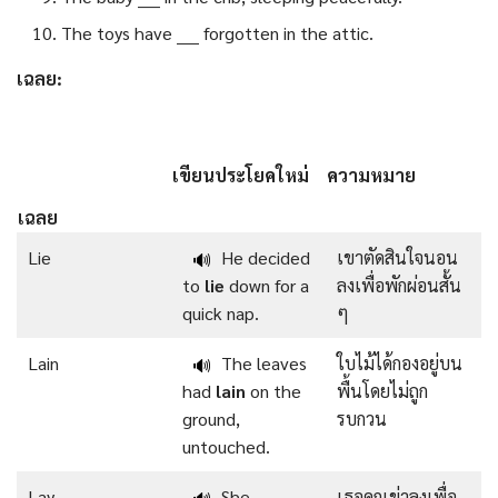
The toys have ____ forgotten in the attic.
เฉลย:
เขียนประโยคใหม่
ความหมาย
เฉลย
Lie
He decided
เขาตัดสินใจนอน
🔊
to
lie
down for a
ลงเพื่อพักผ่อนสั้น
quick nap.
ๆ
Lain
The leaves
ใบไม้ได้กองอยู่บน
🔊
had
lain
on the
พื้นโดยไม่ถูก
ground,
รบกวน
untouched.
Lay
She
เธอคุกเข่าลงเพื่อ