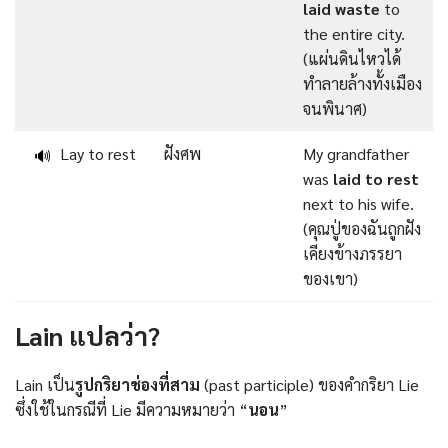
laid waste
to
the entire city.
(แผ่นดินไหวได้
ทำลายล้างทั้งเมือง
จนพินาศ)
Lay to rest
ฝังศพ
My grandfather
🔊
was
laid to rest
next to his wife.
(คุณปู่ของฉันถูกฝัง
เคียงข้างภรรยา
ของเขา)
Lain แปลว่า?
Lain เป็น
รูปกริยาช่องที่สาม
(past participle) ของคำกริยา Lie
ซึ่งใช้ในกรณีที่ Lie มีความหมายว่า “
นอน
”