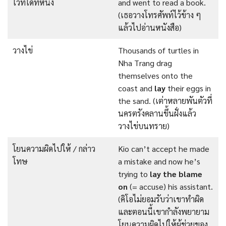
ไว้ที่ใดที่หนึ่ง
and went to read a book.
(เธอวางโทรศัพท์ไว้ข้าง ๆ
แล้วไปอ่านหนังสือ)
วางไข่
Thousands of turtles in
Nha Trang drag
themselves onto the
coast and
lay
their eggs in
the sand. (เต่าหลายพันตัวที่
นครตรังคลานขึ้นฝั่งแล้ว
วางไข่บนทราย)
โยนความผิดไปให้ / กล่าว
Kio can’t accept he made
โทษ
a mistake and now he’s
trying to
lay the blame
on
(= accuse) his assistant.
(คิโอไม่ยอมรับว่าเขาทำผิด
และตอนนี้เขากำลังพยายาม
โยนความผิดไปให้ผู้ช่วยของ