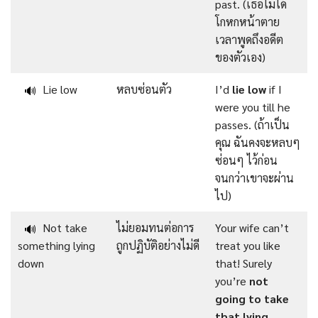
past. (เธอไม่ได้
โกหกหน้าตาย
เวลาพูดถึงอดีต
ของตัวเอง)
Lie low
หลบซ่อนตัว
I’d
lie low
if I
🔊
were you till he
passes. (ถ้าเป็น
คุณ ฉันคงจะหลบๆ
ซ่อนๆ ไว้ก่อน
จนกว่าเขาจะผ่าน
ไป)
Not take
ไม่ยอมทนต่อการ
Your wife can’t
🔊
something lying
ถูกปฏิบัติอย่างไม่ดี
treat you like
down
that! Surely
you’re
not
going to take
that lying