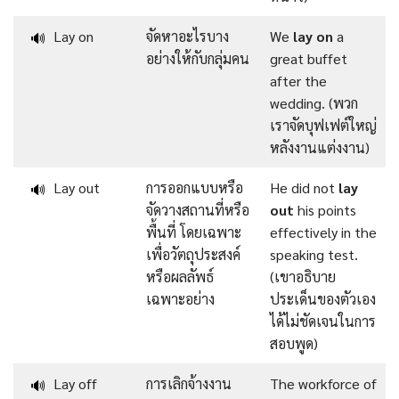
Lay on
จัดหาอะไรบาง
We
lay on
a
🔊
อย่างให้กับกลุ่มคน
great buffet
after the
wedding. (พวก
เราจัดบุฟเฟต์ใหญ่
หลังงานแต่งงาน)
Lay out
การออกแบบหรือ
He did not
lay
🔊
จัดวางสถานที่หรือ
out
his points
พื้นที่ โดยเฉพาะ
effectively in the
เพื่อวัตถุประสงค์
speaking test.
หรือผลลัพธ์
(เขาอธิบาย
เฉพาะอย่าง
ประเด็นของตัวเอง
ได้ไม่ชัดเจนในการ
สอบพูด)
Lay off
การเลิกจ้างงาน
The workforce of
🔊