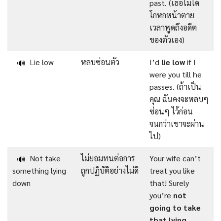
past. (เธอไม่ได้
โกหกหน้าตาย
เวลาพูดถึงอดีต
ของตัวเอง)
Lie low
หลบซ่อนตัว
I’d
lie low
if I
🔊
were you till he
passes. (ถ้าเป็น
คุณ ฉันคงจะหลบๆ
ซ่อนๆ ไว้ก่อน
จนกว่าเขาจะผ่าน
ไป)
Not take
ไม่ยอมทนต่อการ
Your wife can’t
🔊
something lying
ถูกปฏิบัติอย่างไม่ดี
treat you like
down
that! Surely
you’re
not
going to take
that lying