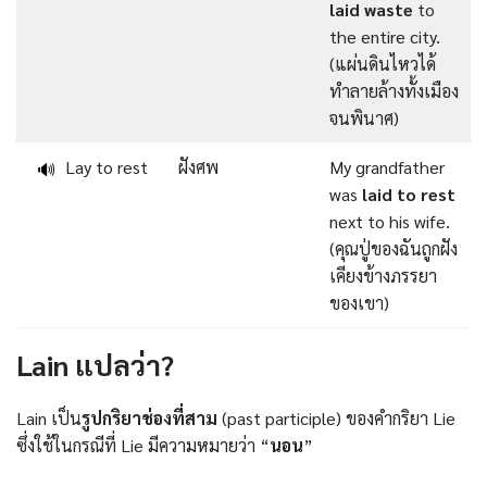
laid waste
to
the entire city.
(แผ่นดินไหวได้
ทำลายล้างทั้งเมือง
จนพินาศ)
Lay to rest
ฝังศพ
My grandfather
🔊
was
laid to rest
next to his wife.
(คุณปู่ของฉันถูกฝัง
เคียงข้างภรรยา
ของเขา)
Lain แปลว่า?
Lain เป็น
รูปกริยาช่องที่สาม
(past participle) ของคำกริยา Lie
ซึ่งใช้ในกรณีที่ Lie มีความหมายว่า “
นอน
”