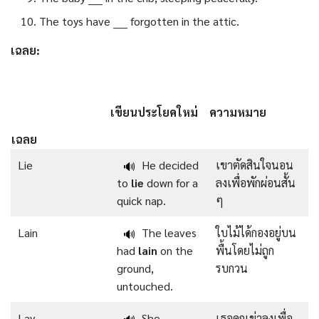
The toys have ____ forgotten in the attic.
เฉลย:
เขียนประโยคใหม่
ความหมาย
เฉลย
Lie
He decided
เขาตัดสินใจนอน
🔊
to
lie
down for a
ลงเพื่อพักผ่อนสั้น
quick nap.
ๆ
Lain
The leaves
ใบไม้ได้กองอยู่บน
🔊
had
lain
on the
พื้นโดยไม่ถูก
ground,
รบกวน
untouched.
Lay
She
เธอคุกเข่าลงเพื่อ