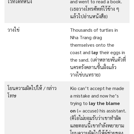
ไว้ที่ใดที่หนึ่ง
and went to read a book.
(เธอวางโทรศัพท์ไว้ข้าง ๆ
แล้วไปอ่านหนังสือ)
วางไข่
Thousands of turtles in
Nha Trang drag
themselves onto the
coast and
lay
their eggs in
the sand. (เต่าหลายพันตัวที่
นครตรังคลานขึ้นฝั่งแล้ว
วางไข่บนทราย)
โยนความผิดไปให้ / กล่าว
Kio can’t accept he made
โทษ
a mistake and now he’s
trying to
lay the blame
on
(= accuse) his assistant.
(คิโอไม่ยอมรับว่าเขาทำผิด
และตอนนี้เขากำลังพยายาม
โยนความผิดไปให้ผู้ช่วยของ