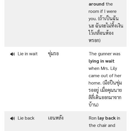
around
the
room if I were
you. (ถ้าเป็นฉัน
นะ ฉันจะไม่ทิ้งเงิน
ไว้เกลื่อนห้อง
หรอก)
Lie in wait
ซุ่มรอ
The gunner was
🔊
lying in wait
when Mrs. Lily
came out of her
home. (มือปืนซุ่ม
รออยู่ เมื่อคุณนาย
ลิลี่เดินออกมาจาก
บ้าน)
Lie back
เอนหลัง
Ron
lay back
in
🔊
the chair and