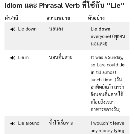
Idiom และ Phrasal Verb ที่ใช้กับ “Lie”
คำ/วลี
ความหมาย
ตัวอย่าง
Lie down
นอนลง
Lie down
🔊
everyone! (ทุกคน
นอนลง!)
Lie in
นอนตื่นสาย
It was a Sunday,
🔊
so Lara could
lie
in
till almost
lunch time. (วัน
อาทิตย์แล้ว ลาร่า
จึงนอนตื่นสายได้
เกือบถึงเวลา
อาหารกลางวัน)
Lie around
ทิ้งไว้เรี่ยราด
I wouldn’t leave
🔊
any money
lying