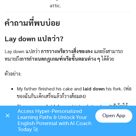
attic.
คำถามที่พบบ่อย
Lay down แปลว่า?
Lay down แปลว่า
การวางหรือวางสิ่งของลง
และยังสามารถ
หมายถึง
การกำหนดกฎเกณฑ์หรือขั้นตอนต่าง ๆ
ได้ด้วย
ตัวอย่าง:
My father finished his cake and
laid down
his fork. (พ่อ
ของฉันกินเค้กเสร็จแล้วก็วางส้อมลง)
The company
laid down
strict safety rules. (บริษัทได้
Access Hyper-Personalized 
กำหนดกฎความปลอดภัยอย่างเข้มงวด)
Open App
Learning Paths & Unlock Your 
Chat on LINE
English Potential with AI Coach 
Today 🚀