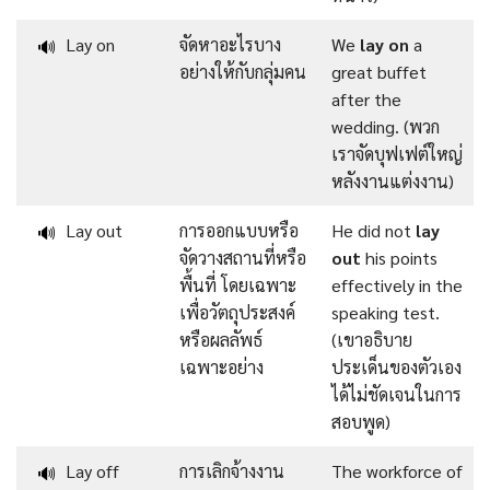
Lay on
จัดหาอะไรบาง
We
lay on
a
🔊
อย่างให้กับกลุ่มคน
great buffet
after the
wedding. (พวก
เราจัดบุฟเฟต์ใหญ่
หลังงานแต่งงาน)
Lay out
การออกแบบหรือ
He did not
lay
🔊
จัดวางสถานที่หรือ
out
his points
พื้นที่ โดยเฉพาะ
effectively in the
เพื่อวัตถุประสงค์
speaking test.
หรือผลลัพธ์
(เขาอธิบาย
เฉพาะอย่าง
ประเด็นของตัวเอง
ได้ไม่ชัดเจนในการ
สอบพูด)
Lay off
การเลิกจ้างงาน
The workforce of
🔊