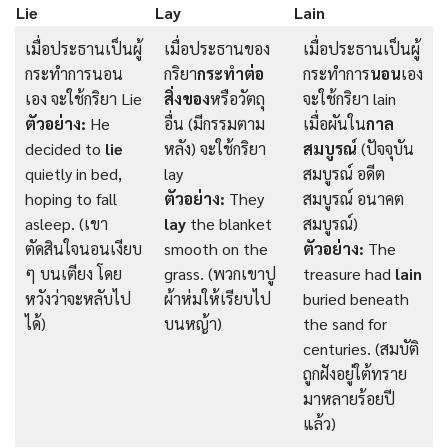
Lie
Lay
Lain
เมื่อประธานเป็นผู้
เมื่อประธานของ
เมื่อประธานเป็นผู้
กระทำการนอน
กริยา
กระทำต่อ
กระทำการ
นอน
เอง
เอง จะใช้กริยา Lie
สิ่งของ
หรือวัตถุ
จะใช้กริยา lain
ตัวอย่าง:
He
อื่น (มีกรรมตาม
เมื่อผันใน
กาล
decided to
lie
หลัง) จะใช้กริยา
สมบูรณ์
(ปัจจุบัน
quietly in bed,
lay
สมบูรณ์ อดีต
hoping to fall
ตัวอย่าง:
They
สมบูรณ์ อนาคต
asleep. (เขา
lay
the blanket
สมบูรณ์)
ตัดสินใจนอนเงียบ
smooth on the
ตัวอย่าง:
The
ๆ บนเตียง โดย
grass. (พวกเขาปู
treasure had
lain
หวังว่าจะหลับไป
ผ้าห่มให้เรียบไป
buried beneath
ได้)
บนหญ้า)
the sand for
centuries. (สมบัติ
ถูกฝังอยู่ใต้ทราย
มาหลายร้อยปี
แล้ว)