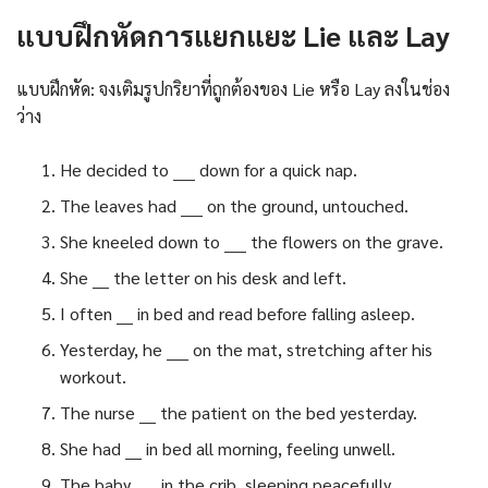
แบบฝึกหัดการแยกแยะ Lie และ Lay
แบบฝึกหัด: จงเติมรูปกริยาที่ถูกต้องของ Lie หรือ Lay ลงในช่อง
ว่าง
He decided to ____ down for a quick nap.
The leaves had ____ on the ground, untouched.
She kneeled down to ____ the flowers on the grave.
She ___ the letter on his desk and left.
I often ___ in bed and read before falling asleep.
Yesterday, he ____ on the mat, stretching after his
workout.
The nurse ___ the patient on the bed yesterday.
She had ___ in bed all morning, feeling unwell.
The baby ____ in the crib, sleeping peacefully.