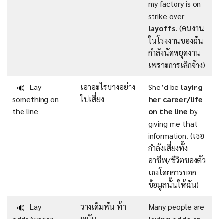
my factory is on
strike over
layoffs
. (คนงาน
ในโรงงานของฉัน
กำลังนัดหยุดงาน
เพราะการเลิกจ้าง)
Lay
เอาอะไรบางอย่าง
She’d be
laying
🔊
something on
ไปเสี่ยง
her career/life
the line
on the line
by
giving me that
information. (เธอ
กำลังเสี่ยงทั้ง
อาชีพ/ชีวิตของตัว
เองโดยการบอก
ข้อมูลนั้นให้ฉัน)
Lay
วางเดิมพัน ท้า
Many people are
🔊
odds/wager
พนัน
laying odds
on