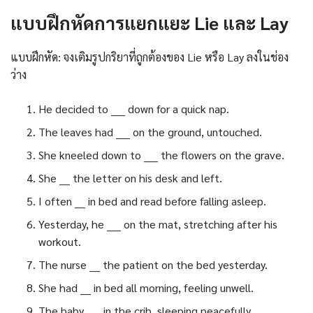
แบบฝึกหัดการแยกแยะ Lie และ Lay
แบบฝึกหัด: จงเติมรูปกริยาที่ถูกต้องของ Lie หรือ Lay ลงในช่อง
ว่าง
He decided to ____ down for a quick nap.
The leaves had ____ on the ground, untouched.
She kneeled down to ____ the flowers on the grave.
She ___ the letter on his desk and left.
I often ___ in bed and read before falling asleep.
Yesterday, he ____ on the mat, stretching after his
workout.
The nurse ___ the patient on the bed yesterday.
She had ___ in bed all morning, feeling unwell.
The baby ____ in the crib, sleeping peacefully.