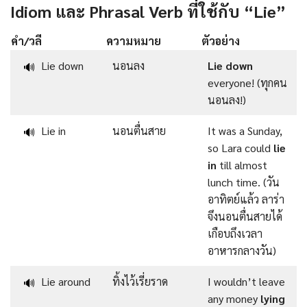
Idiom และ Phrasal Verb ที่ใช้กับ “Lie”
คำ/วลี
ความหมาย
ตัวอย่าง
Lie down
นอนลง
Lie down
🔊
everyone! (ทุกคน
นอนลง!)
Lie in
นอนตื่นสาย
It was a Sunday,
🔊
so Lara could
lie
in
till almost
lunch time. (วัน
อาทิตย์แล้ว ลาร่า
จึงนอนตื่นสายได้
เกือบถึงเวลา
อาหารกลางวัน)
Lie around
ทิ้งไว้เรี่ยราด
I wouldn’t leave
🔊
any money
lying