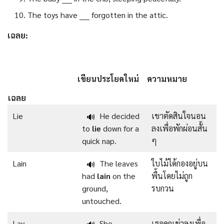
The toys have ____ forgotten in the attic.
เฉลย:
เขียนประโยคใหม่
ความหมาย
เฉลย
Lie
He decided
เขาตัดสินใจนอน
🔊
to
lie
down for a
ลงเพื่อพักผ่อนสั้น
quick nap.
ๆ
Lain
The leaves
ใบไม้ได้กองอยู่บน
🔊
had
lain
on the
พื้นโดยไม่ถูก
ground,
รบกวน
untouched.
Lay
She
เธอคุกเข่าลงเพื่อ