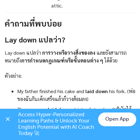
attic.
คำถามที่พบบ่อย
Lay down แปลว่า?
Lay down แปลว่า
การวางหรือวางสิ่งของลง
และยังสามารถ
หมายถึง
การกำหนดกฎเกณฑ์หรือขั้นตอนต่าง ๆ
ได้ด้วย
ตัวอย่าง:
My father finished his cake and
laid down
his fork. (พ่อ
ของฉันกินเค้กเสร็จแล้วก็วางส้อมลง)
The company
laid down
strict safety rules. (บริษัทได้
Access Hyper-Personalized 
กำหนดกฎความปลอดภัยอย่างเข้มงวด)
Open App
Learning Paths & Unlock Your 
Chat on LINE
English Potential with AI Coach 
Today 🚀