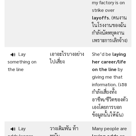
my factory is on
strike over
layoffs
. (คนงาน
ในโรงงานของฉัน
กำลังนัดหยุดงาน
เพราะการเลิกจ้าง)
Lay
เอาอะไรบางอย่าง
She’d be
laying
🔊
something on
ไปเสี่ยง
her career/life
the line
on the line
by
giving me that
information. (เธอ
กำลังเสี่ยงทั้ง
อาชีพ/ชีวิตของตัว
เองโดยการบอก
ข้อมูลนั้นให้ฉัน)
Lay
วางเดิมพัน ท้า
Many people are
🔊
odds/wager
พนัน
laying odds
on