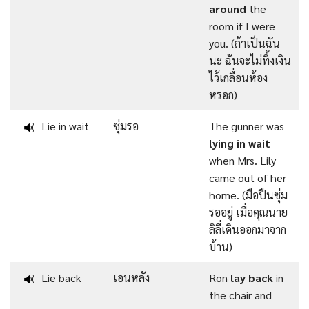
around
the
room if I were
you. (ถ้าเป็นฉัน
นะ ฉันจะไม่ทิ้งเงิน
ไว้เกลื่อนห้อง
หรอก)
Lie in wait
ซุ่มรอ
The gunner was
🔊
lying in wait
when Mrs. Lily
came out of her
home. (มือปืนซุ่ม
รออยู่ เมื่อคุณนาย
ลิลี่เดินออกมาจาก
บ้าน)
Lie back
เอนหลัง
Ron
lay back
in
🔊
the chair and