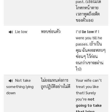
past. (เธอไม่ได้
โกหกหน้าตาย
เวลาพูดถึงอดีต
ของตัวเอง)
Lie low
หลบซ่อนตัว
I’d
lie low
if I
🔊
were you till he
passes. (ถ้าเป็น
คุณ ฉันคงจะหลบๆ
ซ่อนๆ ไว้ก่อน
จนกว่าเขาจะผ่าน
ไป)
Not take
ไม่ยอมทนต่อการ
Your wife can’t
🔊
something lying
ถูกปฏิบัติอย่างไม่ดี
treat you like
down
that! Surely
you’re
not
going to take
that lying