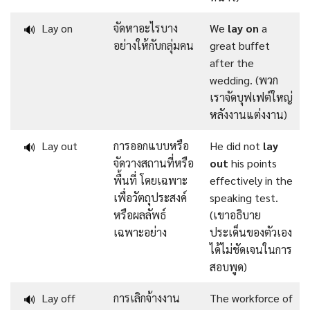
Lay on
จัดหาอะไรบาง
We
lay on
a
🔊
อย่างให้กับกลุ่มคน
great buffet
after the
wedding. (พวก
เราจัดบุฟเฟต์ใหญ่
หลังงานแต่งงาน)
Lay out
การออกแบบหรือ
He did not
lay
🔊
จัดวางสถานที่หรือ
out
his points
พื้นที่ โดยเฉพาะ
effectively in the
เพื่อวัตถุประสงค์
speaking test.
หรือผลลัพธ์
(เขาอธิบาย
เฉพาะอย่าง
ประเด็นของตัวเอง
ได้ไม่ชัดเจนในการ
สอบพูด)
Lay off
การเลิกจ้างงาน
The workforce of
🔊