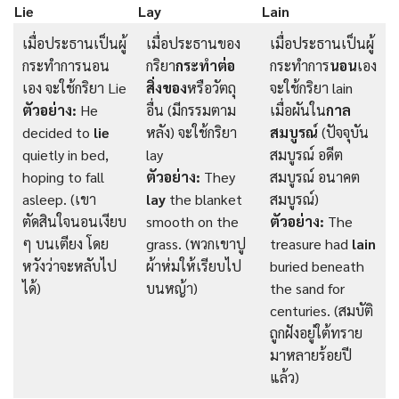
Lie
Lay
Lain
เมื่อประธานเป็นผู้
เมื่อประธานของ
เมื่อประธานเป็นผู้
กระทำการนอน
กริยา
กระทำต่อ
กระทำการ
นอน
เอง
เอง จะใช้กริยา Lie
สิ่งของ
หรือวัตถุ
จะใช้กริยา lain
ตัวอย่าง:
He
อื่น (มีกรรมตาม
เมื่อผันใน
กาล
decided to
lie
หลัง) จะใช้กริยา
สมบูรณ์
(ปัจจุบัน
quietly in bed,
lay
สมบูรณ์ อดีต
hoping to fall
ตัวอย่าง:
They
สมบูรณ์ อนาคต
asleep. (เขา
lay
the blanket
สมบูรณ์)
ตัดสินใจนอนเงียบ
smooth on the
ตัวอย่าง:
The
ๆ บนเตียง โดย
grass. (พวกเขาปู
treasure had
lain
หวังว่าจะหลับไป
ผ้าห่มให้เรียบไป
buried beneath
ได้)
บนหญ้า)
the sand for
centuries. (สมบัติ
ถูกฝังอยู่ใต้ทราย
มาหลายร้อยปี
แล้ว)