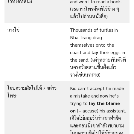
ไว้ที่ใดที่หนึ่ง
and went to read a book.
(เธอวางโทรศัพท์ไว้ข้าง ๆ
แล้วไปอ่านหนังสือ)
วางไข่
Thousands of turtles in
Nha Trang drag
themselves onto the
coast and
lay
their eggs in
the sand. (เต่าหลายพันตัวที่
นครตรังคลานขึ้นฝั่งแล้ว
วางไข่บนทราย)
โยนความผิดไปให้ / กล่าว
Kio can’t accept he made
โทษ
a mistake and now he’s
trying to
lay the blame
on
(= accuse) his assistant.
(คิโอไม่ยอมรับว่าเขาทำผิด
และตอนนี้เขากำลังพยายาม
โยนความผิดไปให้ผู้ช่วยของ