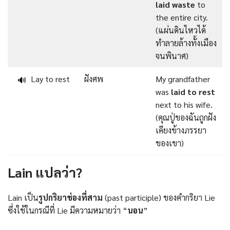
laid waste
to
the entire city.
(แผ่นดินไหวได้
ทำลายล้างทั้งเมือง
จนพินาศ)
Lay to rest
ฝังศพ
My grandfather
🔊
was
laid to rest
next to his wife.
(คุณปู่ของฉันถูกฝัง
เคียงข้างภรรยา
ของเขา)
Lain แปลว่า?
Lain เป็น
รูปกริยาช่องที่สาม
(past participle) ของคำกริยา Lie
ซึ่งใช้ในกรณีที่ Lie มีความหมายว่า “
นอน
”