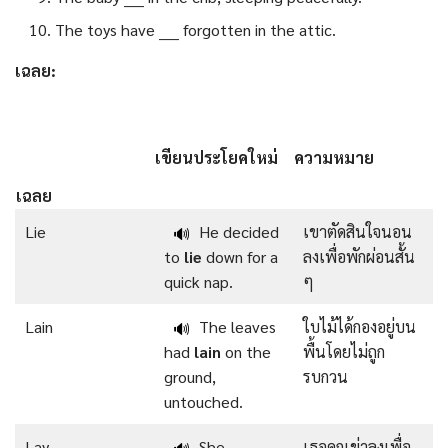
The toys have ____ forgotten in the attic.
เฉลย:
เขียนประโยคใหม่
ความหมาย
เฉลย
Lie
He decided
เขาตัดสินใจนอน
🔊
to
lie
down for a
ลงเพื่อพักผ่อนสั้น
quick nap.
ๆ
Lain
The leaves
ใบไม้ได้กองอยู่บน
🔊
had
lain
on the
พื้นโดยไม่ถูก
ground,
รบกวน
untouched.
Lay
She
เธอคุกเข่าลงเพื่อ