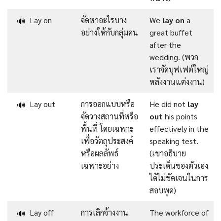
Lay on
จัดหาอะไรบาง
We
lay on
a
🔊
อย่างให้กับกลุ่มคน
great buffet
after the
wedding. (พวก
เราจัดบุฟเฟต์ใหญ่
หลังงานแต่งงาน)
Lay out
การออกแบบหรือ
He did not
lay
🔊
จัดวางสถานที่หรือ
out
his points
พื้นที่ โดยเฉพาะ
effectively in the
เพื่อวัตถุประสงค์
speaking test.
หรือผลลัพธ์
(เขาอธิบาย
เฉพาะอย่าง
ประเด็นของตัวเอง
ได้ไม่ชัดเจนในการ
สอบพูด)
Lay off
การเลิกจ้างงาน
The workforce of
🔊