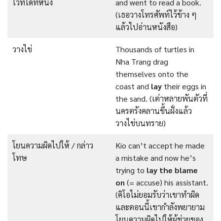
ไว้ที่ใดที่หนึ่ง
and went to read a book.
(เธอวางโทรศัพท์ไว้ข้าง ๆ
แล้วไปอ่านหนังสือ)
วางไข่
Thousands of turtles in
Nha Trang drag
themselves onto the
coast and
lay
their eggs in
the sand. (เต่าหลายพันตัวที่
นครตรังคลานขึ้นฝั่งแล้ว
วางไข่บนทราย)
โยนความผิดไปให้ / กล่าว
Kio can’t accept he made
โทษ
a mistake and now he’s
trying to
lay the blame
on
(= accuse) his assistant.
(คิโอไม่ยอมรับว่าเขาทำผิด
และตอนนี้เขากำลังพยายาม
โยนความผิดไปให้ผู้ช่วยของ