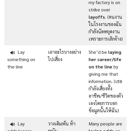
my factory is on
strike over
layoffs
. (คนงาน
ในโรงงานของฉัน
กำลังนัดหยุดงาน
เพราะการเลิกจ้าง)
Lay
เอาอะไรบางอย่าง
She’d be
laying
🔊
something on
ไปเสี่ยง
her career/life
the line
on the line
by
giving me that
information. (เธอ
กำลังเสี่ยงทั้ง
อาชีพ/ชีวิตของตัว
เองโดยการบอก
ข้อมูลนั้นให้ฉัน)
Lay
วางเดิมพัน ท้า
Many people are
🔊
odds/wager
พนัน
laying odds
on