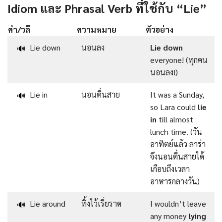
Idiom และ Phrasal Verb ที่ใช้กับ “Lie”
คำ/วลี
ความหมาย
ตัวอย่าง
Lie down
นอนลง
Lie down
🔊
everyone! (ทุกคน
นอนลง!)
Lie in
นอนตื่นสาย
It was a Sunday,
🔊
so Lara could
lie
in
till almost
lunch time. (วัน
อาทิตย์แล้ว ลาร่า
จึงนอนตื่นสายได้
เกือบถึงเวลา
อาหารกลางวัน)
Lie around
ทิ้งไว้เรี่ยราด
I wouldn’t leave
🔊
any money
lying