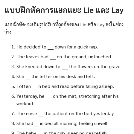
แบบฝึกหัดการแยกแยะ Lie และ Lay
แบบฝึกหัด: จงเติมรูปกริยาที่ถูกต้องของ Lie หรือ Lay ลงในช่อง
ว่าง
He decided to ____ down for a quick nap.
The leaves had ____ on the ground, untouched.
She kneeled down to ____ the flowers on the grave.
She ___ the letter on his desk and left.
I often ___ in bed and read before falling asleep.
Yesterday, he ____ on the mat, stretching after his
workout.
The nurse ___ the patient on the bed yesterday.
She had ___ in bed all morning, feeling unwell.
The baby ____ in the crib, sleeping peacefully.