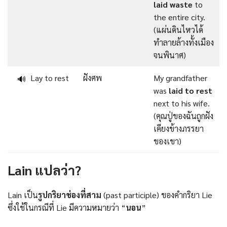
laid waste
to
the entire city.
(แผ่นดินไหวได้
ทำลายล้างทั้งเมือง
จนพินาศ)
Lay to rest
ฝังศพ
My grandfather
🔊
was
laid to rest
next to his wife.
(คุณปู่ของฉันถูกฝัง
เคียงข้างภรรยา
ของเขา)
Lain แปลว่า?
Lain เป็น
รูปกริยาช่องที่สาม
(past participle) ของคำกริยา Lie
ซึ่งใช้ในกรณีที่ Lie มีความหมายว่า “
นอน
”