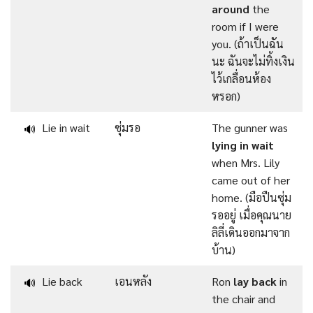
around
the
room if I were
you. (ถ้าเป็นฉัน
นะ ฉันจะไม่ทิ้งเงิน
ไว้เกลื่อนห้อง
หรอก)
Lie in wait
ซุ่มรอ
The gunner was
🔊
lying in wait
when Mrs. Lily
came out of her
home. (มือปืนซุ่ม
รออยู่ เมื่อคุณนาย
ลิลี่เดินออกมาจาก
บ้าน)
Lie back
เอนหลัง
Ron
lay back
in
🔊
the chair and