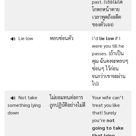
past. (เธอไม่ได้
โกหกหน้าตาย
เวลาพูดถึงอดีต
ของตัวเอง)
Lie low
หลบซ่อนตัว
I’d
lie low
if I
🔊
were you till he
passes. (ถ้าเป็น
คุณ ฉันคงจะหลบๆ
ซ่อนๆ ไว้ก่อน
จนกว่าเขาจะผ่าน
ไป)
Not take
ไม่ยอมทนต่อการ
Your wife can’t
🔊
something lying
ถูกปฏิบัติอย่างไม่ดี
treat you like
down
that! Surely
you’re
not
going to take
that lying