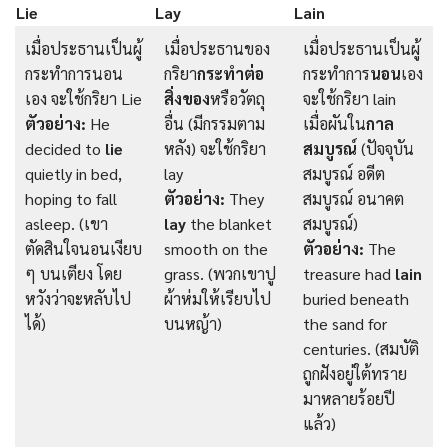
Lie
Lay
Lain
เมื่อประธานเป็นผู้
เมื่อประธานของ
เมื่อประธานเป็นผู้
กระทำการนอน
กริยา
กระทำต่อ
กระทำการ
นอน
เอง
เอง จะใช้กริยา Lie
สิ่งของ
หรือวัตถุ
จะใช้กริยา lain
ตัวอย่าง:
He
อื่น (มีกรรมตาม
เมื่อผันใน
กาล
decided to
lie
หลัง) จะใช้กริยา
สมบูรณ์
(ปัจจุบัน
quietly in bed,
lay
สมบูรณ์ อดีต
hoping to fall
ตัวอย่าง:
They
สมบูรณ์ อนาคต
asleep. (เขา
lay
the blanket
สมบูรณ์)
ตัดสินใจนอนเงียบ
smooth on the
ตัวอย่าง:
The
ๆ บนเตียง โดย
grass. (พวกเขาปู
treasure had
lain
หวังว่าจะหลับไป
ผ้าห่มให้เรียบไป
buried beneath
ได้)
บนหญ้า)
the sand for
centuries. (สมบัติ
ถูกฝังอยู่ใต้ทราย
มาหลายร้อยปี
แล้ว)