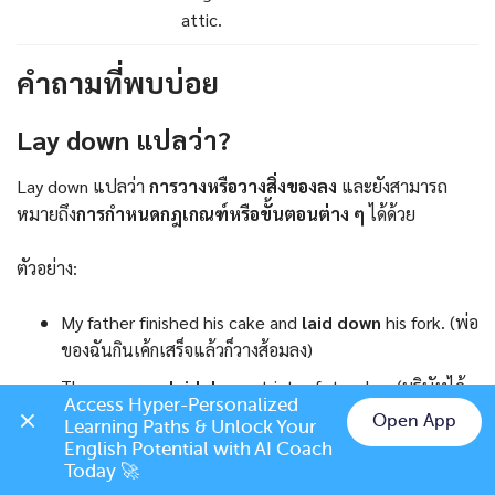
attic.
คำถามที่พบบ่อย
Lay down แปลว่า?
Lay down แปลว่า
การวางหรือวางสิ่งของลง
และยังสามารถ
หมายถึง
การกำหนดกฎเกณฑ์หรือขั้นตอนต่าง ๆ
ได้ด้วย
ตัวอย่าง:
My father finished his cake and
laid down
his fork. (พ่อ
ของฉันกินเค้กเสร็จแล้วก็วางส้อมลง)
The company
laid down
strict safety rules. (บริษัทได้
Access Hyper-Personalized 
กำหนดกฎความปลอดภัยอย่างเข้มงวด)
Open App
Learning Paths & Unlock Your 
Chat on LINE
English Potential with AI Coach 
Today 🚀