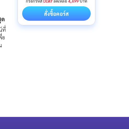
กรอกรหัส
DDAY
ลดเหลือ
4,699
บาท
สั่งซื้อคอร์ส
สุด
ที่
ื่อ
น