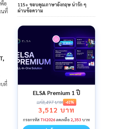
พื่อ
115+ ขอบคุณภาษาอังกฤษ น่ารัก ๆ
ผ่านข้อความ
นที่
T,
บ
บที่
ELSA Premium 1 ปี
แค่
8,497 บาท
-61%
3,512 บาท
กรอกรหัส
TH2026
ลดเหลือ
2,353
บาท