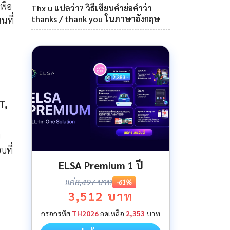
พื่อ
Thx u แปลว่า? วิธีเขียนคำย่อคำว่า
thanks / thank you ในภาษาอังกฤษ
นที่
T,
บ
บที่
ELSA Premium 1 ปี
แค่
8,497 บาท
-61%
3,512 บาท
กรอกรหัส
TH2026
ลดเหลือ
2,353
บาท