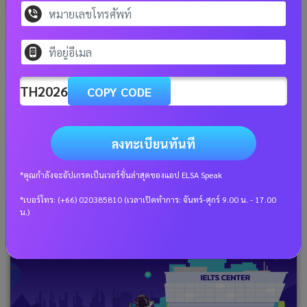
เคล็ดลับเตรียมสอบ TOEIC เองที่บ้านให้ได้
คะแนนสูงที่คุณอาจจะยังไม่ทราบ
เตรียมตัวสอบ TOEIC ด้วยตัวเองในระยะเวลาเพียง 1 เดือน
TH2026
โดยไม่จำเป็นต้องมีพื้นฐาน สามารถเริ่มต้นด้วยการทบทวนคำ
COPY CODE
ศัพท์และไวยากรณ์เพื่อเตรียมพร้อมสำหรับการสอบการฟัง
และการอ่าน TOEIC ได้อย่างมีประสิทธิภาพ
ลงทะเบียนทันที
อ่านเพิ่มเติม
*คุณกำลังจะอัปเกรดเป็นเวอร์ชั่นล่าสุดของแอป ELSA Speak
*เบอร์โทร: (+66) 020385810 (เวลาเปิดทำการ: จันทร์-ศุกร์ 9.00 น. - 17.00
น.)