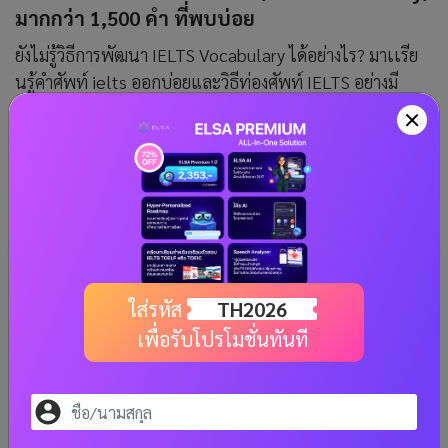
มากกว่า 1,500 คํา ที่พบบ่อย
ยังไม่รู้วิธีการพัฒนา IELTS Vocabulary ได้อย่างไร? มาเเรีย
นรู้คําศัพท์ ielts ออกบ่อยและวิธีท่องศัพท์ IELTS อย่างมี
ประสิทธิภาพเพื่อปรับปรุงคะแนนของคุณกับ ELSA Speak
กันนะ
อ่านเพิ่มเติม
ใส่รหัส
TH2026
เพื่อรับโปรโมชั่นทันที