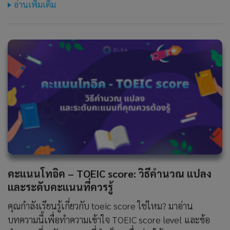
อ่านเพิ่มเติม
คะแนนโทอิค – TOEIC score: วิธีคำนวณ แปลง
และระดับคะแนนที่ควรรู้
คุณกำลังเรียนรู้เกี่ยวกับ toeic score ใช่ไหม? มาอ่าน
บทความนี้เพื่อทำความเข้าใจ TOEIC score level และข้อ