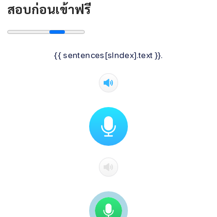
สอบก่อนเข้าฟรี
{{ sentences[sIndex].text }}.