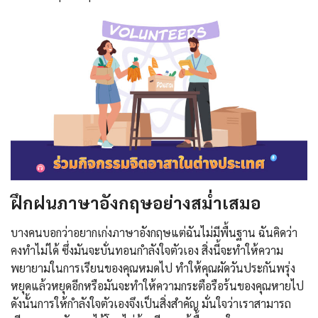
ฝึกฝนภาษาอังกฤษอย่างสม่ำเสมอ
บางคนบอกว่าอยากเก่งภาษาอังกฤษแต่ฉันไม่มีพื้นฐาน ฉันคิดว่า
คงทำไม่ได้ ซึ่งมันจะบั่นทอนกำลังใจตัวเอง สิ่งนี้จะทำให้ความ
พยายามในการเรียนของคุณหมดไป ทำให้คุณผัดวันประกันพรุ่ง
หยุดแล้วหยุดอีกหรือมันจะทำให้ความกระตือรือร้นของคุณหายไป
ดังนั้นการให้กำลังใจตัวเองจึงเป็นสิ่งสำคัญ มั่นใจว่าเราสามารถ