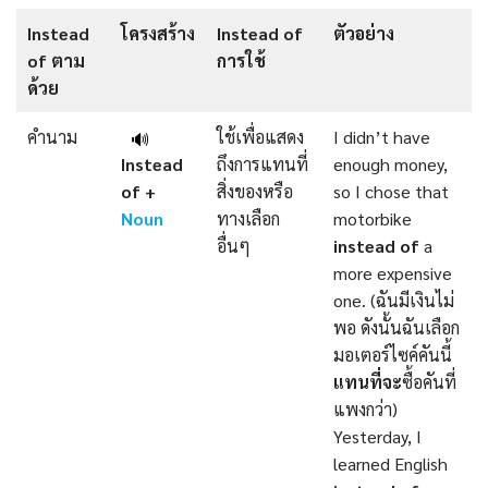
Instead
โครงสร้าง
Instead of
ตัวอย่าง
of ตาม
การใช้
ด้วย
คำนาม
ใช้เพื่อแสดง
I didn’t have
🔊
Instead
ถึงการแทนที่
enough money,
of +
สิ่งของหรือ
so I chose that
Noun
ทางเลือก
motorbike
อื่นๆ
instead of
a
more expensive
one. (ฉันมีเงินไม่
พอ ดังนั้นฉันเลือก
มอเตอร์ไซค์คันนี้
แทนที่จะ
ซื้อคันที่
แพงกว่า)
Yesterday, I
learned English