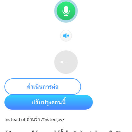
ดำเนินการต่อ
ปรับปรุงตอนนี้
Instead of อ่านว่า /ɪnˈsted ˌəv/