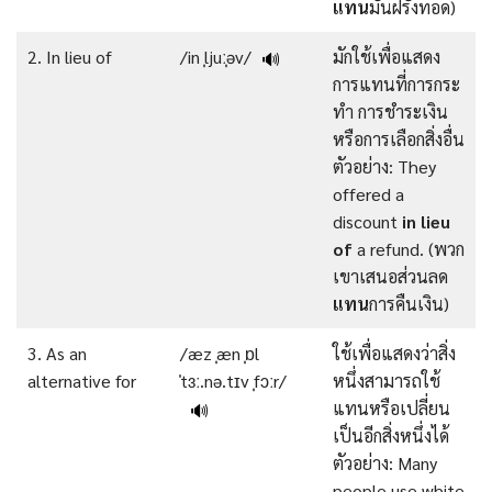
แทน
มันฝรั่งทอด)
2. In lieu of
/in ˌljuːˌəv/
มักใช้เพื่อแสดง
🔊
การแทนที่การกระ
ทำ การชำระเงิน
หรือการเลือกสิ่งอื่น
ตัวอย่าง: They
offered a
discount
in lieu
of
a refund. (พวก
เขาเสนอส่วนลด
แทน
การคืนเงิน)
3. As an
/æz ˌæn ˌɒl
ใช้เพื่อแสดงว่าสิ่ง
alternative for
ˈtɜː.nə.tɪv ˌfɔːr/
หนึ่งสามารถใช้
แทนหรือเปลี่ยน
🔊
เป็นอีกสิ่งหนึ่งได้
ตัวอย่าง: Many
people use white