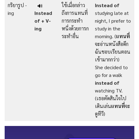
กริยารูป -
ใช้เมื่อกล่าว
Instead of
🔊
ing
Instead
ถึงการแทนที่
studying late at
of + V-
การกระทำ
night, I prefer to
ing
หนึ่งด้วยการก
study in the
ระทำอื่น
morning. (
แทนที่
จะอ่านหนังสือดึก
ฉันชอบเรียนตอน
เช้ามากกว่า)
She decided to
go for a walk
instead of
watching TV.
(เธอตัดสินใจไป
เดินเล่น
แทนที่
จะ
ดูทีวี)