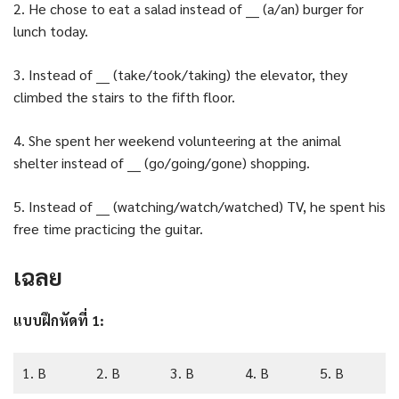
2. He chose to eat a salad instead of ___ (a/an) burger for
lunch today.
3. Instead of ___ (take/took/taking) the elevator, they
climbed the stairs to the fifth floor.
4. She spent her weekend volunteering at the animal
shelter instead of ___ (go/going/gone) shopping.
5. Instead of ___ (watching/watch/watched) TV, he spent his
free time practicing the guitar.
เฉลย
แบบฝึกหัดที่ 1:
1. B
2. B
3. B
4. B
5. B