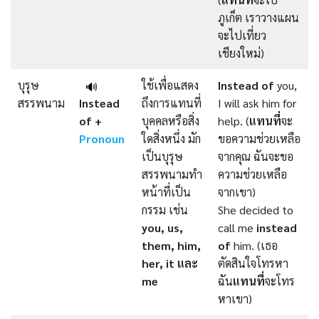
ภูเก็ต เราวางแผน
จะไปเที่ยว
เชียงใหม่)
บุรุษ
ใช้เพื่อแสดง
Instead of
you,
🔊
สรรพนาม
Instead
ถึงการแทนที่
I will ask him for
of +
บุคคลหรือสิ่ง
help. (
แทนที่
จะ
Pronoun
ใดสิ่งหนึ่ง มัก
ขอความช่วยเหลือ
เป็นบุรุษ
จากคุณ ฉันจะขอ
สรรพนามทำ
ความช่วยเหลือ
หน้าที่เป็น
จากเขา)
กรรม เช่น
She decided to
you, us,
call me
instead
them, him,
of
him. (เธอ
her, it และ
ตัดสินใจโทรหา
me
ฉัน
แทนที่
จะโทร
หาเขา)