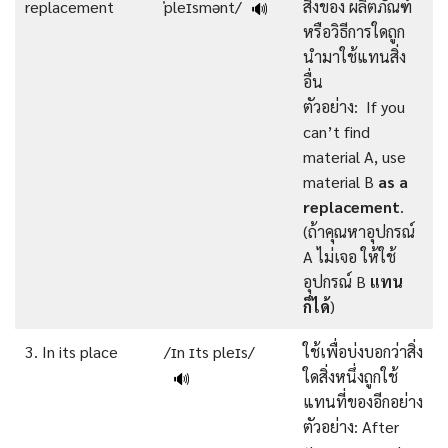
replacement
ˈpleɪsmənt/
สิ่งของ ผลิตภัณฑ์
🔊
หรือวิธีการใดถูก
นำมาใช้แทนสิ่ง
อื่น
ตัวอย่าง: If you
can’t find
material A, use
material B
as a
replacement
.
(ถ้าคุณหาอุปกรณ์
A ไม่เจอ ให้ใช้
อุปกรณ์ B
แทน
ก็ได้
)
3. In its place
/ɪn ɪts pleɪs/
ใช้เพื่อบ่งบอกว่าสิ่ง
ใดสิ่งหนึ่งถูกใช้
🔊
แทนที่ของอีกอย่าง
ตัวอย่าง: After