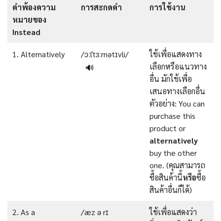
คำพ้องความ
การสะกดคำ
การใช้งาน
หมายของ
Instead
1. Alternatively
/ɔːlˈtɜːrnətɪvli/
ใช้เพื่อแสดงทาง
เลือกหรือแนวทาง
🔊
อื่น มักใช้เพื่อ
เสนอทางเลือกอื่น
ตัวอย่าง: You can
purchase this
product or
alternatively
buy the other
one. (คุณสามารถ
ซื้อสินค้านี้
หรือ
ซื้อ
สินค้าอื่นก็ได้)
2. As a
/æz ə rɪ
ใช้เพื่อแสดงว่า