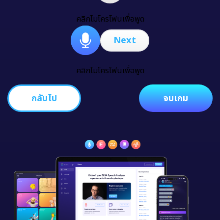
คลิกไมโครโฟนเพื่อพูด
Next
คลิกไมโครโฟนเพื่อพูด
กลับไป
จบเกม