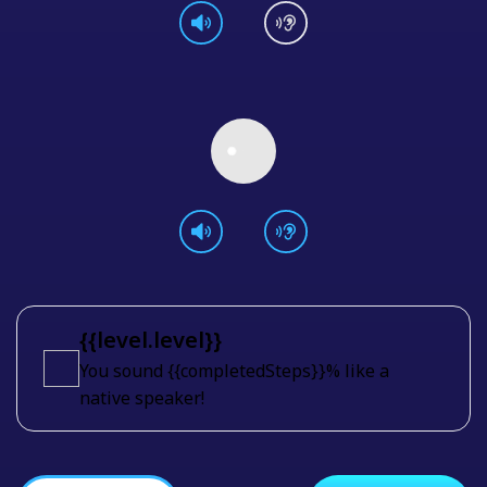
{{level.level}}
You sound {{completedSteps}}% like a
native speaker!