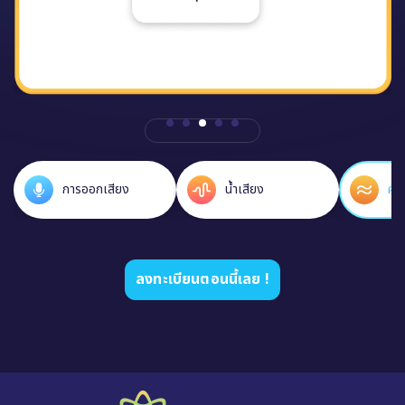
ความคล่องแคล่ว
ไวยากรณ์
คำศ
ลงทะเบียนตอนนี้เลย !