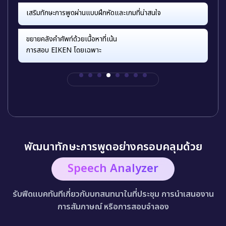
เสริมทักษะการพูดผ่านแบบฝึกหัดและเกมที่น่าสนใจ
พัฒนาคำศัพท์ที่จำเป็นผ่านแบบฝึกหัดและบทสนทนาแบบโต้ตอบ
ขยายคลังคำศัพท์ด้วยเนื้อหาที่เน้น
เชี่ยวชาญภาษาอังกฤษสำหรับ PTE อย่างมั่นใจ เพื่อผลลัพธ์
การสอบ EIKEN โดยเฉพาะ
สูงสุด
พัฒนาทักษะการพูดอย่างครอบคลุมด้วย
Speech Analyzer
รับฟีดแบคทันทีเกี่ยวกับบทสนทนาในที่ประชุม การนำเสนองาน
การสัมภาษณ์ หรือการสอบจำลอง