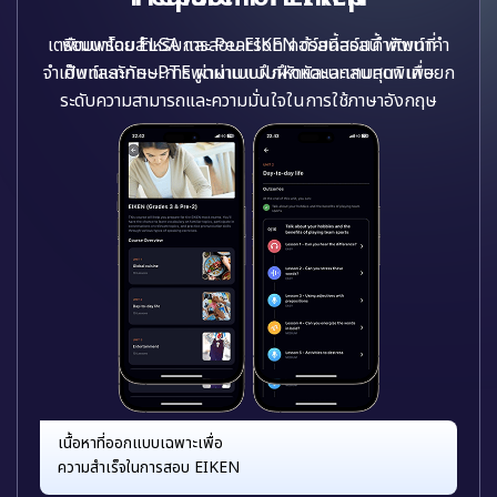
เตรียมพร้อมสำหรับการสอบ EIKEN ด้วยคอร์สนี้ พัฒนาคำ
พัฒนาโดย ELSA และ Pearson คอร์สนี้สอนคำศัพท์ที่
จำเป็นและทักษะ PTE ผ่านแบบฝึกหัดและบทสนทนา เพื่อยก
ศัพท์และทักษะการพูดผ่านแบบฝึกหัดและเกมสุดพิเศษ
ระดับความสามารถและความมั่นใจในการใช้ภาษาอังกฤษ
เนื้อหาที่ออกแบบเฉพาะเพื่อ
ความสำเร็จในการสอบ EIKEN
เรียนรู้ทุกหัวข้อและทักษะสำคัญเพื่อผ่านการสอบ PTE