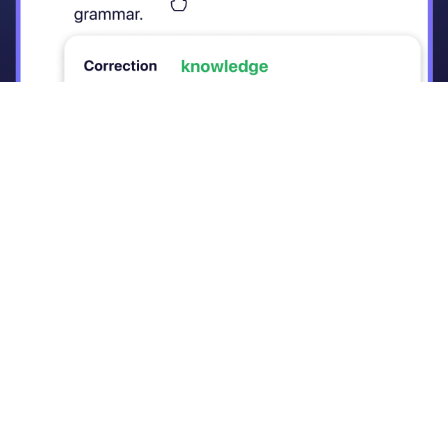
การออกเสียง
น้ำเสียง
คว
ลงทะเบียนตอนนี้เลย !