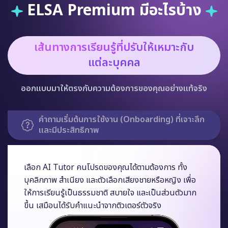
ELSA Premium มีอะไรบ้าง
เส้นทางการเรียนรู้ที่ปรับให้เหมาะกับ
แต่ละบุคคล
ออกแบบมาให้ตรงกับความต้องการของคุณอย่างแท้จริง
คำถามเริ่มต้นการใช้งาน (Onboarding) ที่เจาะลึก
และมีประสิทธิภาพ
ฝึกฝน 5 ทักษะหลัก ได้แก่ ไวยากรณ์ คำศัพท์ การสนทนา
เลือก AI Tutor คนโปรดของคุณได้ตามต้องการ ทั้ง
การออกเสียง และการเน้นเสียงคำ ผ่านรูปแบบเกมที่
บุคลิกภาพ สำเนียง และตัวเลือกเสียงชายหรือหญิง เพื่อ
หลากหลายและน่าสนใจ ออกแบบมาเพื่อให้การเรียนสนุก
ให้การเรียนรู้เป็นธรรมชาติ สบายใจ และเป็นส่วนตัวมาก
และมี
ขึ้น เสมือนได้รับคำแนะนำจากติวเตอร์ตัวจริง
ประสิทธิภาพมากยิ่งขึ้น