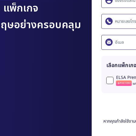
เลือกแพ็กเ
ELSA Pre
เเค
Best Seller
m
แพ็กเกจ
งกฤษอย่างครอบคลุม
หากคุณกำลังใช้งา