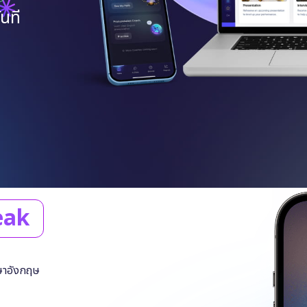
นที
eak
าษาอังกฤษ