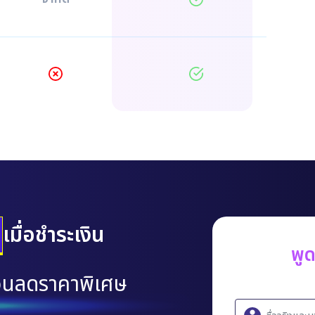
เมื่อชำระเงิน
พู
วนลดราคาพิเศษ