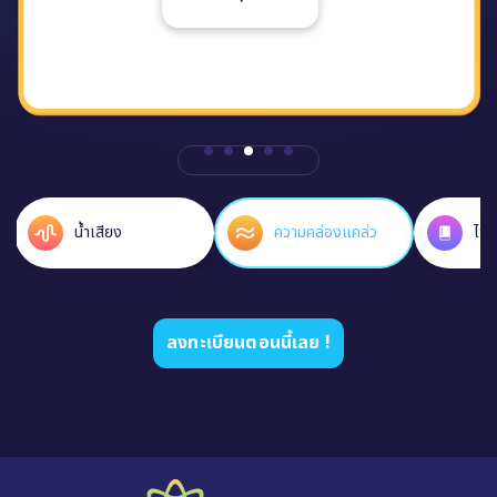
ความคล่องแคล่ว
ไวยากรณ์
คำศ
ลงทะเบียนตอนนี้เลย !