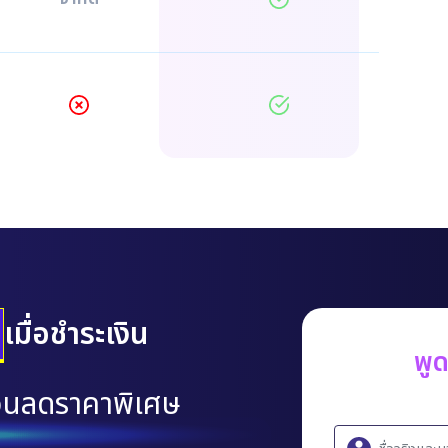
เมื่อชำระเงิน
พู
วนลดราคาพิเศษ