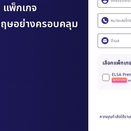
เลือกแพ็กเ
ELSA Pre
เเค
Best Seller
m
แพ็กเกจ
งกฤษอย่างครอบคลุม
หากคุณกำลังใช้งา