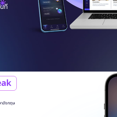
นที
eak
าษาอังกฤษ