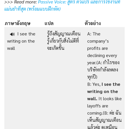
>>> Read more:
Passive Voice: สูตร ตัวแปร และการใช้งานที่
แม่นยำที่สุด (พร้อมแบบฝึกหัด)
ภาษาอังกฤษ
แปล
ตัวอย่าง
I see the
รู้ถึงสัญญาณเตือน
A: The
🔊
writing on the
รู้เกี่ยวกับสิ่งไม่ดีที่
company’s
wall
จะเกิดขึ้น
profits are
declining every
year.(A: กำไรของ
บริษัทกำลังลดลง
ทุกปี)
B: Yes,
I see the
writing on the
wall.
It looks like
layoffs are
coming.(B: ค่ะ ฉัน
เห็นสัญญาณเตือน
แล้วค่ะ ดูเหมือน