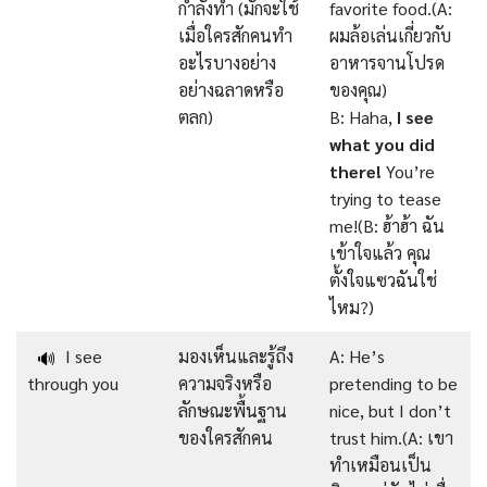
กำลังทำ (มักจะใช้
favorite food.(A:
เมื่อใครสักคนทำ
ผมล้อเล่นเกี่ยวกับ
อะไรบางอย่าง
อาหารจานโปรด
อย่างฉลาดหรือ
ของคุณ)
ตลก)
B: Haha,
I see
what you did
there!
You’re
trying to tease
me!(B: ฮ้าฮ้า ฉัน
เข้าใจแล้ว คุณ
ตั้งใจแซวฉันใช่
ไหม?)
I see
มองเห็นและรู้ถึง
A: He’s
🔊
through you
ความจริงหรือ
pretending to be
ลักษณะพื้นฐาน
nice, but I don’t
ของใครสักคน
trust him.(A: เขา
ทำเหมือนเป็น