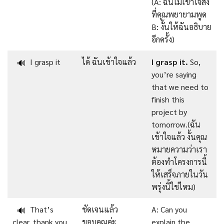
(A: ฉันไม่เข้าใจสิ่ง
ที่คุณพยายามพูด
B: งั้นให้ฉันอธิบาย
อีกครั้ง)
I grasp it
ได้ ฉันเข้าใจแล้ว
I grasp it.
So,
🔊
you’re saying
that we need to
finish this
project by
tomorrow.(ฉัน
เข้าใจแล้ว งั้นคุณ
หมายความว่าเรา
ต้องทำโครงการนี้
ให้เสร็จภายในวัน
พรุ่งนี้ใช่ไหม)
That’s
ชัดเจนแล้ว
A: Can you
🔊
clear, thank you
ขอบคุณค่ะ
explain the