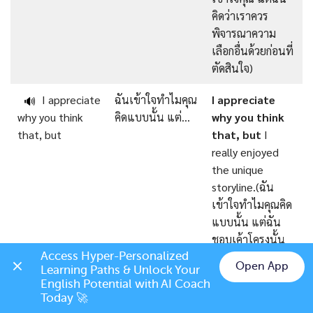
คิดว่าเราควร
พิจารณาความ
เลือกอื่นด้วยก่อนที่
ตัดสินใจ)
I appreciate
ฉันเข้าใจทำไมคุณ
I appreciate
🔊
why you think
คิดแบบนั้น แต่…
why you think
that, but
that, but
I
really enjoyed
the unique
storyline.(ฉัน
เข้าใจทำไมคุณคิด
แบบนั้น แต่ฉัน
ชอบเค้าโครงนั้น
จริงๆ)
Access Hyper-Personalized 
Open App
Learning Paths & Unlock Your 
Chat on LINE
English Potential with AI Coach 
So, are you
งั้นความคิดของคุณ
So, are you
🔊
Today 🚀
saying that…?
คือ…?
saying that
you