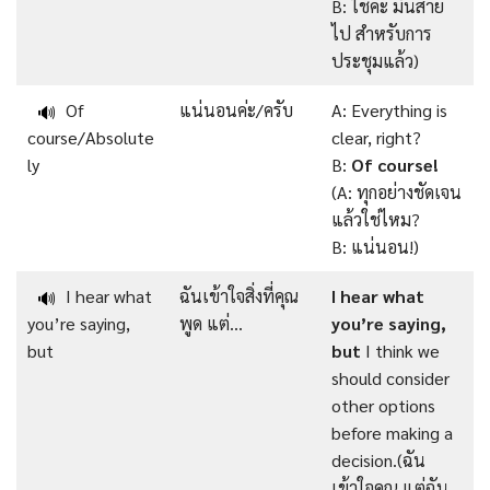
B: ใช่ค่ะ มันสาย
ไป สำหรับการ
ประชุมแล้ว)
Of
แน่นอนค่ะ/ครับ
A: Everything is
🔊
course/Absolute
clear, right?
ly
B:
Of course!
(A: ทุกอย่างชัดเจน
แล้วใช่ไหม?
B: แน่นอน!)
I hear what
ฉันเข้าใจสิ่งที่คุณ
I hear what
🔊
you’re saying,
พูด แต่…
you’re saying,
but
but
I think we
should consider
other options
before making a
decision.(ฉัน
เข้าใจคุณ แต่ฉัน