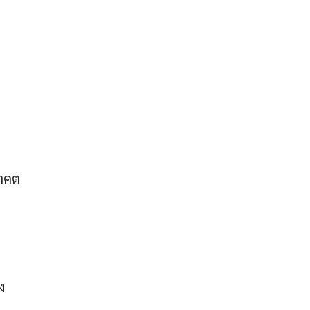
าคต
ง