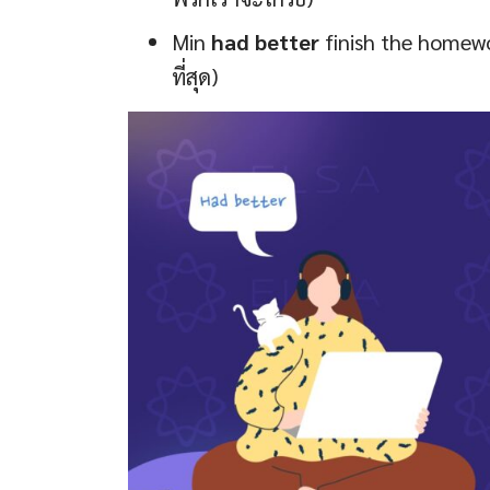
Min
had better
finish the homewor
ที่สุด)