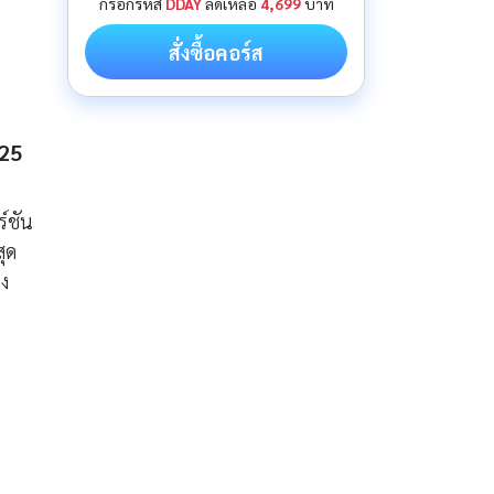
กรอกรหัส
DDAY
ลดเหลือ
4,699
บาท
สั่งซื้อคอร์ส
025
์ชัน
สุด
ยง