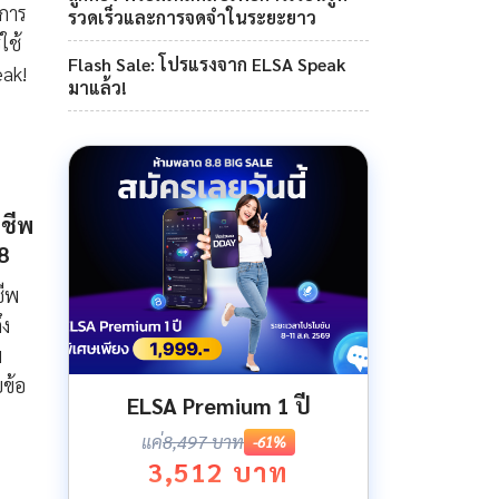
จการ
รวดเร็วและการจดจำในระยะยาว
ใช้
Flash Sale: โปรแรงจาก ELSA Speak
eak!
มาแล้ว!
ดชีพ
8
ชีพ
ึง
ม
บข้อ
ELSA Premium 1 ปี
แค่
8,497 บาท
-61%
3,512 บาท