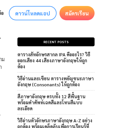
ดาวน์โหลดแอป
สมัครเรียน
่อ
้
RECENT POSTS
ตารางสัทอักษรสากล IPA คืออะไร? วิธี
าม
ออกเสียง 44 เสียงภาษาอังกฤษให้ถูก
ำ
ต้อง
วิธีอ่านและเขียน ตารางพยัญชนะภาษา
อังกฤษ (Consonants) ให้ถูกต้อง
สีภาษาอังกฤษ ครบทั้ง 12 สีพื้นฐาน
พร้อมคำศัพท์เฉดสีและโทนสีแบบ
ละเอียด
น
วิธีอ่านตัวอักษรภาษาอังกฤษ A-Z อย่าง
ถูกต้อง พร้อมเคล็ดลับเพื่อการเรียนรู้ที่