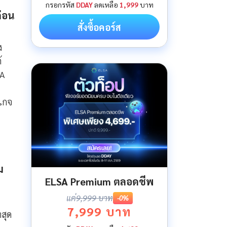
กรอกรหัส
DDAY
ลดเหลือ
1,999
บาท
ก่อน
สั่งซื้อคอร์ส
ง
้
SA
คเกจ
ม
ELSA Premium ตลอดชีพ
แค่
9,999 บาท
-0%
7,999 บาท
สุด