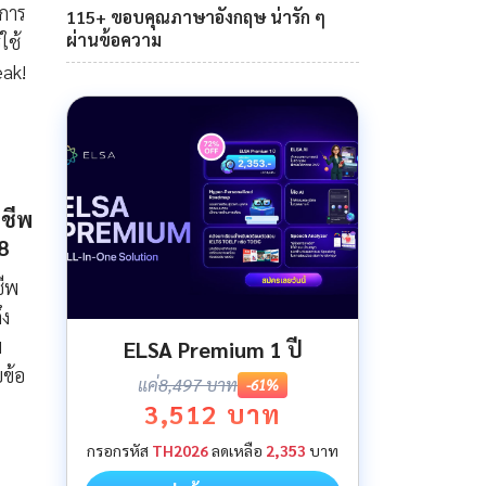
จการ
115+ ขอบคุณภาษาอังกฤษ น่ารัก ๆ
ผ่านข้อความ
ใช้
eak!
ดชีพ
8
ชีพ
ึง
ม
ELSA Premium 1 ปี
บข้อ
แค่
8,497 บาท
-61%
3,512 บาท
กรอกรหัส
TH2026
ลดเหลือ
2,353
บาท