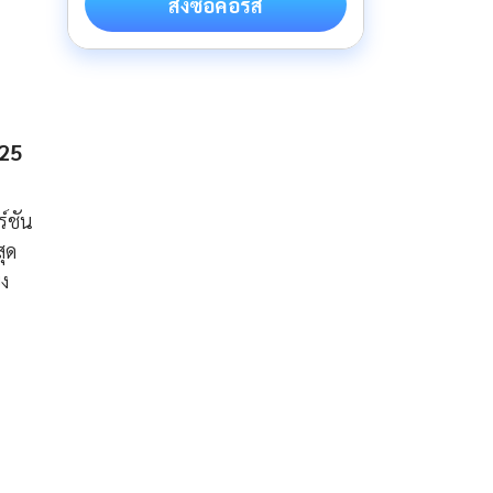
สั่งซื้อคอร์ส
025
์ชัน
สุด
ยง