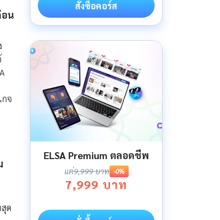
สั่งซื้อคอร์ส
ก่อน
ง
้
SA
คเกจ
ELSA Premium ตลอดชีพ
ม
แค่
9,999 บาท
-0%
7,999 บาท
สุด