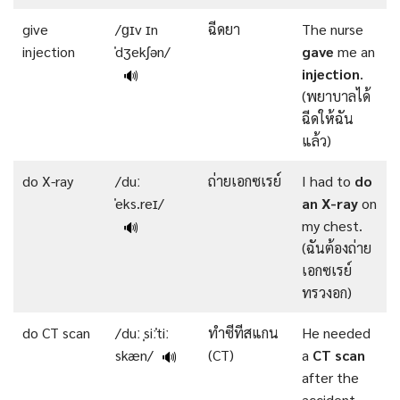
give
/ɡɪv ɪn
ฉีดยา
The nurse
injection
ˈdʒekʃən/
gave
me an
injection
.
🔊
(พยาบาลได้
ฉีดให้ฉัน
แล้ว)
do X-ray
/duː
ถ่ายเอกซเรย์
I had to
do
ˈeks.reɪ/
an X-ray
on
my chest.
🔊
(ฉันต้องถ่าย
เอกซเรย์
ทรวงอก)
do CT scan
/duː ˌsiːˈtiː
ทำซีทีสแกน
He needed
skæn/
(CT)
a
CT scan
🔊
after the
accident.