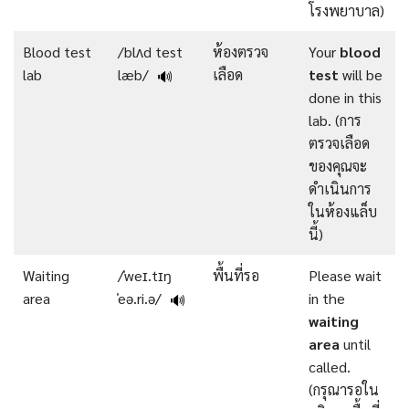
โรงพยาบาล)
Blood test
/blʌd test
ห้องตรวจ
Your
blood
lab
læb/
เลือด
test
will be
🔊
done in this
lab. (การ
ตรวจเลือด
ของคุณจะ
ดำเนินการ
ในห้องแล็บ
นี้)
Waiting
/ˈweɪ.tɪŋ
พื้นที่รอ
Please wait
area
ˈeə.ri.ə/
in the
🔊
waiting
area
until
called.
(กรุณารอใน