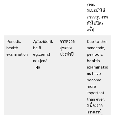
year.
(แนะนำให้
ตรวจสุขภาพ
ทั่วไปปีละ
ครั้ง)
Periodic
/ˌpɪə.riˈɒd.ɪk
การตรวจ
Due to the
health
helθ
สุขภาพ
pandemic,
examination
ˌeg.zæm.ɪ
ประจำปี
periodic
ˈneɪ.ʃən/
health
examinatio
🔊
ns
have
become
more
important
than ever.
(เนื่องจาก
การแพร่