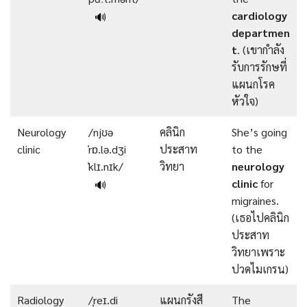
cardiology
🔊
departmen
t
. (เขากำลัง
รับการรักษที่
แผนกโรค
หัวใจ)
Neurology
/njʊə
คลินิก
She’s going
clinic
ˈrɒ.lə.dʒi
ประสาท
to the
ˈklɪ.nɪk/
วิทยา
neurology
clinic
for
🔊
migraines.
(เธอไปคลินิก
ประสาท
วิทยาเพราะ
ปวดไมเกรน)
Radiology
/ˌreɪ.di
แผนกรังสี
The