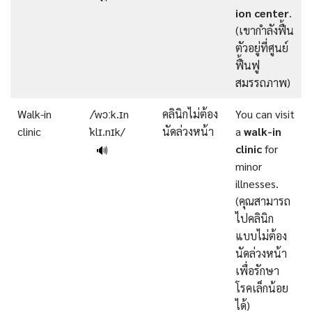
ion center
.
(เขากำลังฟื้น
ตัวอยู่ที่ศูนย์
ฟื้นฟู
สมรรถภาพ)
Walk-in
/ˈwɔːk.ɪn
คลินิกไม่ต้อง
You can visit
clinic
ˈklɪ.nɪk/
นัดล่วงหน้า
a
walk-in
clinic
for
🔊
minor
illnesses.
(คุณสามารถ
ไปคลินิก
แบบไม่ต้อง
นัดล่วงหน้า
เพื่อรักษา
โรคเล็กน้อย
ได้)