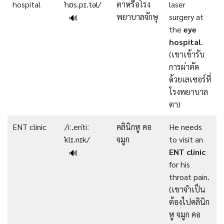
hospital
ˈhɒs.pɪ.təl/
ตาหรือโรง
laser
พยาบาลจักษุ
surgery at
🔊
the
eye
hospital
.
(เขาเข้ารับ
การผ่าตัด
ด้วยเลเซอร์ที่
โรงพยาบาล
ตา)
ENT clinic
/iː.enˈtiː
คลินิกหู คอ
He needs
ˈklɪ.nɪk/
จมูก
to visit an
ENT clinic
🔊
for his
throat pain.
(เขาจำเป็น
ต้องไปคลินิก
หู จมูก คอ