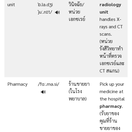
unit
ˈɒ.lə.dʒi
วินิจฉัย/
radiology
ˈjuː.nɪt/
หน่วย
unit
🔊
เอกซเรย์
handles X-
rays and CT
scans.
(หน่วย
รังสีวิทยาทำ
หน้าที่ตรวจ
เอกซเรย์และ
CT สแกน)
Pharmacy
/ˈfɑː.mə.si/
ร้านขายยา
Pick up your
(ในโรง
medicine at
🔊
พยาบาล)
the hospital
pharmacy
.
(รับยาของ
คุณที่ร้าน
ขายยาของ