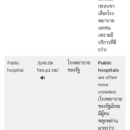
(พวกเขา
เลือกโรง
พยาบาล
เอกชน
เพราะมี
บริการที่ดี
กว่า)
Public
/ˈpʌb.lɪk
โรงพยาบาล
Public
hospital
ˈhɒs.pɪ.təl/
ของรัฐ
hospitals
are often
🔊
more
crowded.
(โรงพยาบาล
ของรัฐมักจะ
มีผู้คน
พลุกพล่าน
มากกว่า)