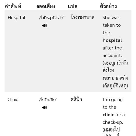
คำศัพท์
ถอดเสียง
แปล
ตัวอย่าง
Hospital
/ˈhɒs.pɪ.təl/
โรงพยาบาล
She was
taken to
🔊
the
hospital
after the
accident.
(เธอถูกนำตัว
ส่งโรง
พยาบาลหลัง
เกิดอุบัติเหตุ)
Clinic
/ˈklɪn.ɪk/
คลินิก
I’m going
to the
🔊
clinic
for a
check-up.
(ผมจะไป