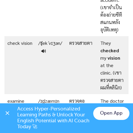
(เขาจำเป็น
ต้องถ่ายซีที
สแกนหลัง
อุบัติเหตุ)
check vision
/ʧek ˈvɪʒən/
ตรวจสายตา
They
checked
🔊
my
vision
at the
clinic. (เขา
ตรวจสายตา
ผมที่คลินิก)
examine
/ɪɡˈzæmɪn
ตรวจคอ
The doctor
throat
θrəʊt/
examined
🔊
Access Hyper-Personalized 
Open App
Learning Paths & Unlock Your 
my
throat
.
Chat on LINE
English Potential with AI Coach 
(หมอตรวจ
Today 🚀
คอของฉัน)