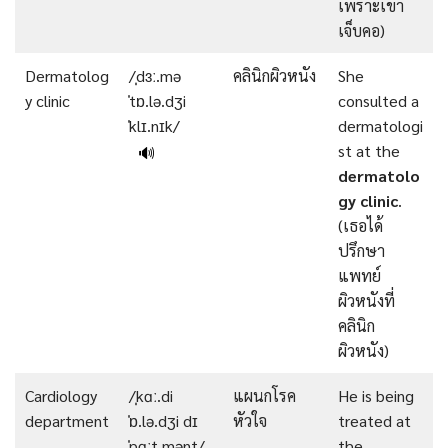
เพราะเขา
เจ็บคอ)
Dermatolog
/ˌdɜː.mə
คลินิกผิวหนัง
She
y clinic
ˈtɒ.lə.dʒi
consulted a
ˈklɪ.nɪk/
dermatologi
st at the
🔊
dermatolo
gy clinic
.
(เธอได้
ปรึกษา
แพทย์
ผิวหนังที่
คลินิก
ผิวหนัง)
Cardiology
/ˌkɑː.di
แผนกโรค
He is being
department
ˈɒ.lə.dʒi dɪ
หัวใจ
treated at
ˈpɑːt.mənt/
the