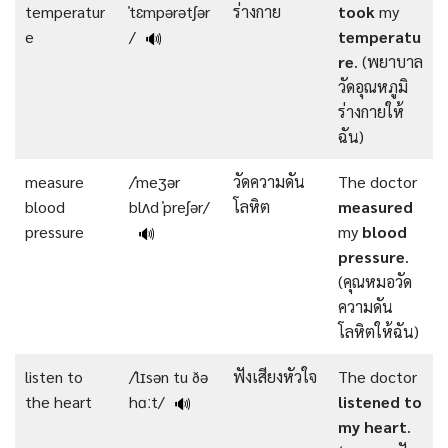
temperatur
ˈtɛmpərətʃər
ร่างกาย
took
my
e
/
temperatu
🔊
re
. (พยาบาล
วัดอุณหภูมิ
ร่างกายให้
ฉัน)
measure
/ˈmeʒər
วัดความดัน
The doctor
blood
blʌd ˈpreʃər/
โลหิต
measured
pressure
my
blood
🔊
pressure
.
(คุณหมอวัด
ความดัน
โลหิตให้ฉัน)
listen to
/ˈlɪsən tu ðə
ฟังเสียงหัวใจ
The doctor
the heart
hɑːt/
listened to
🔊
my heart
.