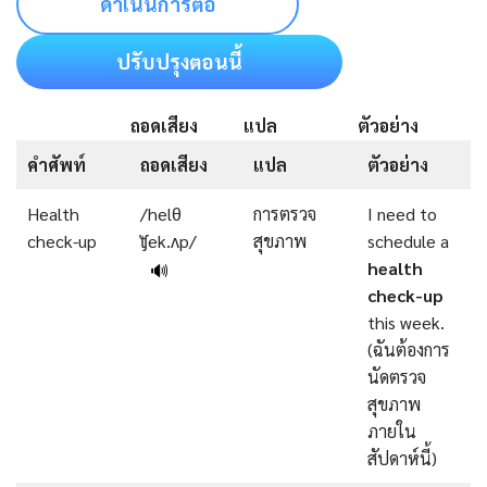
ดำเนินการต่อ
ปรับปรุงตอนนี้
ถอดเสียง
แปล
ตัวอย่าง
คำศัพท์
ถอดเสียง
แปล
ตัวอย่าง
Health
/helθ
การตรวจ
I need to
check-up
ˈʧek.ʌp/
สุขภาพ
schedule a
health
🔊
check-up
this week.
(ฉันต้องการ
นัดตรวจ
สุขภาพ
ภายใน
สัปดาห์นี้)