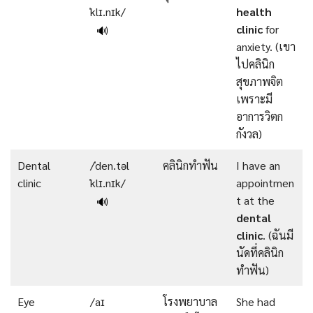
ˈklɪ.nɪk/
health
clinic
for
🔊
anxiety. (เขา
ไปคลินิก
สุขภาพจิต
เพราะมี
อาการวิตก
กังวล)
Dental
/ˈden.təl
คลินิกทำฟัน
I have an
clinic
ˈklɪ.nɪk/
appointmen
t at the
🔊
dental
clinic
. (ฉันมี
นัดที่คลินิก
ทำฟัน)
Eye
/aɪ
โรงพยาบาล
She had