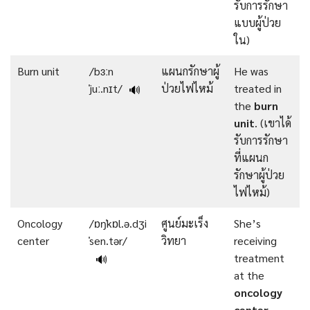
รับการรักษา
แบบผู้ป่วย
ใน)
Burn unit
/bɜːn
แผนกรักษาผู้
He was
ˈjuː.nɪt/
ป่วยไฟไหม้
treated in
🔊
the
burn
unit
. (เขาได้
รับการรักษา
ที่แผนก
รักษาผู้ป่วย
ไฟไหม้)
Oncology
/ɒŋˈkɒl.ə.dʒi
ศูนย์มะเร็ง
She’s
center
ˈsen.tər/
วิทยา
receiving
treatment
🔊
at the
oncology
center
.