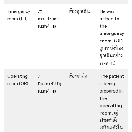
Emergency
/ɪ
ห้องฉุกเฉิน
He was
room (ER)
ˈmɜː.dʒən.si
rushed to
ruːm/
the
🔊
emergency
room
. (เขา
ถูกพาส่งห้อง
ฉุกเฉินอย่าง
เร่งด่วน)
Operating
/
ห้องผ่าตัด
The patient
room (OR)
ˈɒp.ər.eɪ.tɪŋ
is being
ruːm/
prepared in
🔊
the
operating
room
. (ผู้
ป่วยกำลัง
เตรียมตัวใน