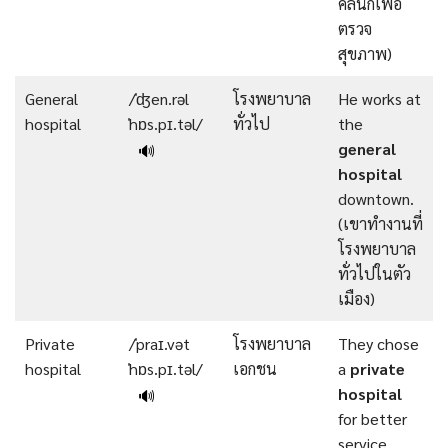
คลินิกเพื่อ
ตรวจ
สุขภาพ)
General
/ˈʤen.rəl
โรงพยาบาล
He works at
hospital
ˈhɒs.pɪ.təl/
ทั่วไป
the
general
🔊
hospital
downtown.
(เขาทำงานที่
โรงพยาบาล
ทั่วไปในตัว
เมือง)
Private
/ˈpraɪ.vət
โรงพยาบาล
They chose
hospital
ˈhɒs.pɪ.təl/
เอกชน
a
private
hospital
🔊
for better
service.