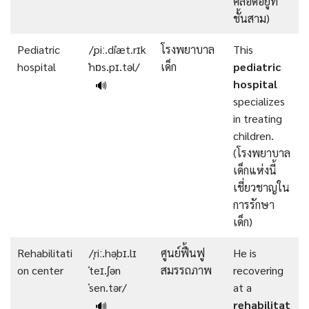
คลอดอยู่ที่
ชั้นสาม)
Pediatric
/ˌpiː.diˈæt.rɪk
โรงพยาบาล
This
hospital
ˈhɒs.pɪ.təl/
เด็ก
pediatric
hospital
🔊
specializes
in treating
children.
(โรงพยาบาล
เด็กแห่งนี้
เชี่ยวชาญใน
การรักษา
เด็ก)
Rehabilitati
/ˌriː.həˌbɪ.lɪ
ศูนย์ฟื้นฟู
He is
on center
ˈteɪ.ʃən
สมรรถภาพ
recovering
ˈsen.tər/
at a
rehabilitat
🔊