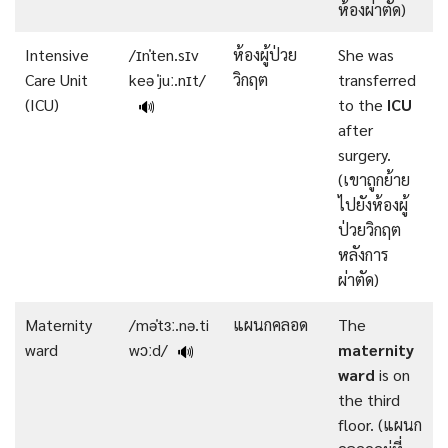
ห้องผ่าตัด)
Intensive
/ɪnˈten.sɪv
ห้องผู้ป่วย
She was
Care Unit
keə ˈjuː.nɪt/
วิกฤต
transferred
(ICU)
to the
ICU
🔊
after
surgery.
(เขาถูกย้าย
ไปยังห้องผู้
ป่วยวิกฤต
หลังการ
ผ่าตัด)
Maternity
/məˈtɜː.nə.ti
แผนกคลอด
The
ward
wɔːd/
maternity
🔊
ward
is on
the third
floor. (แผนก