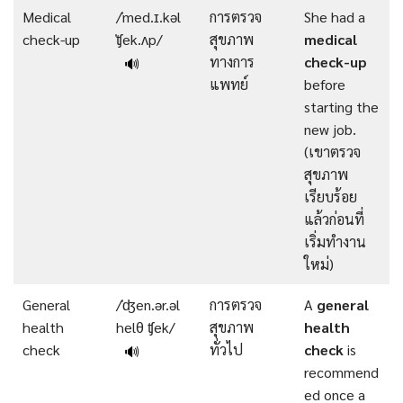
Medical
/ˈmed.ɪ.kəl
การตรวจ
She had a
check-up
ˈʧek.ʌp/
สุขภาพ
medical
ทางการ
check-up
🔊
แพทย์
before
starting the
new job.
(เขาตรวจ
สุขภาพ
เรียบร้อย
แล้วก่อนที่
เริ่มทำงาน
ใหม่)
General
/ˈʤen.ər.əl
การตรวจ
A
general
health
helθ ʧek/
สุขภาพ
health
check
ทั่วไป
check
is
🔊
recommend
ed once a