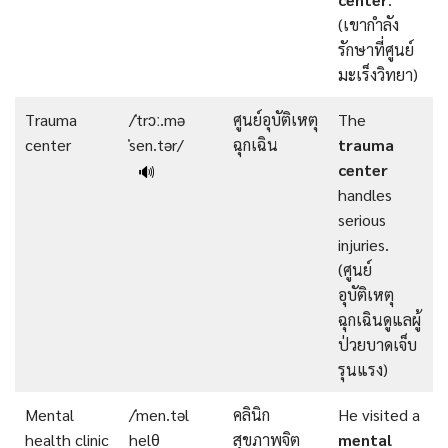
(เขากำลัง
รักษาที่ศูนย์
มะเร็งวิทยา)
Trauma
/ˈtrɔː.mə
ศูนย์อุบัติเหตุ
The
center
ˈsen.tər/
ฉุกเฉิน
trauma
center
🔊
handles
serious
injuries.
(ศูนย์
อุบัติเหตุ
ฉุกเฉินดูแลผู้
ป่วยบาดเจ็บ
รุนแรง)
Mental
/ˈmen.təl
คลินิก
He visited a
health clinic
helθ
สุขภาพจิต
mental