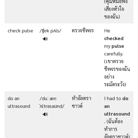
(คุณหมอฟัง
เสียงหัวใจ
ของฉัน)
check pulse
/ʧek pʌls/
ตรวจชีพจร
He
checked
🔊
my
pulse
carefully.
(เขาตรวจ
ชีพจรของฉัน
อย่าง
ระมัดระวัง)
do an
/duː æn
ทำอัลตรา
I had to
do
ultrasound
ˈʌltrəsaʊnd/
ซาวด์
an
ultrasound
🔊
. (ฉันต้อง
ทำการ
อัลตราซาวด์)