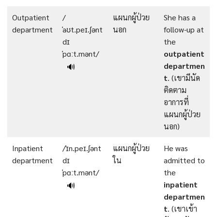
Outpatient
/
แผนกผู้ป่วย
She has a
department
ˈaʊt.peɪ.ʃənt
นอก
follow-up at
dɪ
the
ˈpɑːt.mənt/
outpatient
departmen
🔊
t
. (เขามีนัด
ติดตาม
อาการที่
แผนกผู้ป่วย
นอก)
Inpatient
/ˈɪn.peɪ.ʃənt
แผนกผู้ป่วย
He was
department
dɪ
ใน
admitted to
ˈpɑːt.mənt/
the
inpatient
🔊
departmen
t
. (เขาเข้า