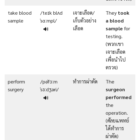
take blood
/teɪk blʌd
เจาะเลือด/
They
took
sample
ˈsɑːmpl/
เก็บตัวอย่าง
a blood
เลือด
sample
for
🔊
testing.
(พวกเขา
เจาะเลือด
เพื่อนำไป
ตรวจ)
perform
/pəˈfɔːm
ทำการผ่าตัด
The
surgery
ˈsɜːdʒəri/
surgeon
performed
🔊
the
operation.
(ศัลยแพทย์
ได้ทำการ
ผ่าตัด)