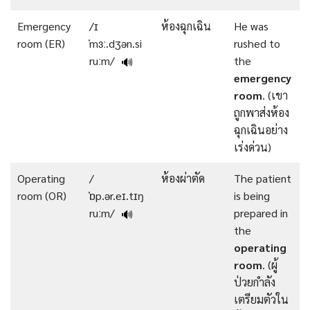
Emergency
/ɪ
ห้องฉุกเฉิน
He was
room (ER)
ˈmɜː.dʒən.si
rushed to
ruːm/
the
🔊
emergency
room
. (เขา
ถูกพาส่งห้อง
ฉุกเฉินอย่าง
เร่งด่วน)
Operating
/
ห้องผ่าตัด
The patient
room (OR)
ˈɒp.ər.eɪ.tɪŋ
is being
ruːm/
prepared in
🔊
the
operating
room
. (ผู้
ป่วยกำลัง
เตรียมตัวใน