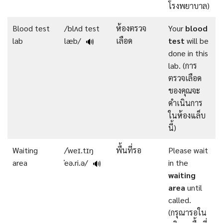
โรงพยาบาล)
Blood test
/blʌd test
ห้องตรวจ
Your
blood
lab
læb/
เลือด
test
will be
🔊
done in this
lab. (การ
ตรวจเลือด
ของคุณจะ
ดำเนินการ
ในห้องแล็บ
นี้)
Waiting
/ˈweɪ.tɪŋ
พื้นที่รอ
Please wait
area
ˈeə.ri.ə/
in the
🔊
waiting
area
until
called.
(กรุณารอใน