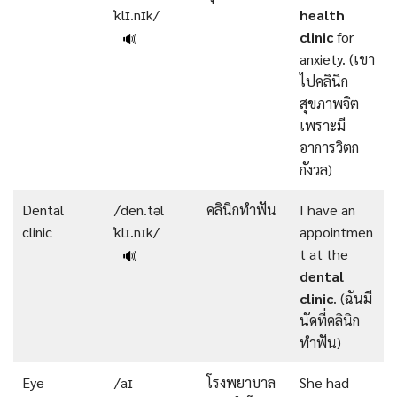
ˈklɪ.nɪk/
health
clinic
for
🔊
anxiety. (เขา
ไปคลินิก
สุขภาพจิต
เพราะมี
อาการวิตก
กังวล)
Dental
/ˈden.təl
คลินิกทำฟัน
I have an
clinic
ˈklɪ.nɪk/
appointmen
t at the
🔊
dental
clinic
. (ฉันมี
นัดที่คลินิก
ทำฟัน)
Eye
/aɪ
โรงพยาบาล
She had