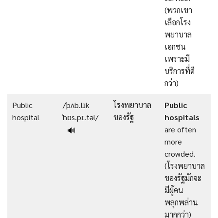
(พวกเขา
เลือกโรง
พยาบาล
เอกชน
เพราะมี
บริการที่ดี
กว่า)
Public
/ˈpʌb.lɪk
โรงพยาบาล
Public
hospital
ˈhɒs.pɪ.təl/
ของรัฐ
hospitals
are often
🔊
more
crowded.
(โรงพยาบาล
ของรัฐมักจะ
มีผู้คน
พลุกพล่าน
มากกว่า)