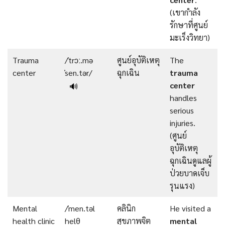
(เขากำลัง
รักษาที่ศูนย์
มะเร็งวิทยา)
Trauma
/ˈtrɔː.mə
ศูนย์อุบัติเหตุ
The
center
ˈsen.tər/
ฉุกเฉิน
trauma
center
🔊
handles
serious
injuries.
(ศูนย์
อุบัติเหตุ
ฉุกเฉินดูแลผู้
ป่วยบาดเจ็บ
รุนแรง)
Mental
/ˈmen.təl
คลินิก
He visited a
health clinic
helθ
สุขภาพจิต
mental