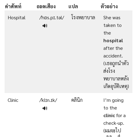
คำศัพท์
ถอดเสียง
แปล
ตัวอย่าง
Hospital
/ˈhɒs.pɪ.təl/
โรงพยาบาล
She was
taken to
🔊
the
hospital
after the
accident.
(เธอถูกนำตัว
ส่งโรง
พยาบาลหลัง
เกิดอุบัติเหตุ)
Clinic
/ˈklɪn.ɪk/
คลินิก
I’m going
to the
🔊
clinic
for a
check-up.
(ผมจะไป