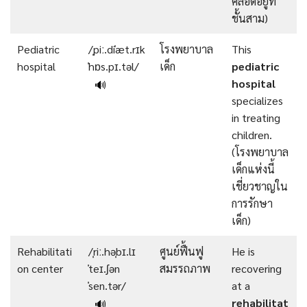
คลอดอยู่ที่
ชั้นสาม)
Pediatric
/ˌpiː.diˈæt.rɪk
โรงพยาบาล
This
hospital
ˈhɒs.pɪ.təl/
เด็ก
pediatric
hospital
🔊
specializes
in treating
children.
(โรงพยาบาล
เด็กแห่งนี้
เชี่ยวชาญใน
การรักษา
เด็ก)
Rehabilitati
/ˌriː.həˌbɪ.lɪ
ศูนย์ฟื้นฟู
He is
on center
ˈteɪ.ʃən
สมรรถภาพ
recovering
ˈsen.tər/
at a
rehabilitat
🔊