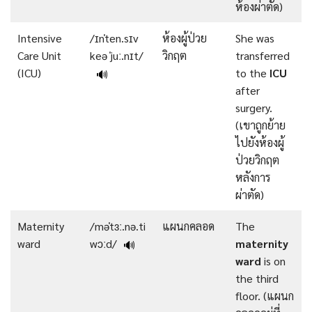
ห้องผ่าตัด)
Intensive
/ɪnˈten.sɪv
ห้องผู้ป่วย
She was
Care Unit
keə ˈjuː.nɪt/
วิกฤต
transferred
(ICU)
to the
ICU
🔊
after
surgery.
(เขาถูกย้าย
ไปยังห้องผู้
ป่วยวิกฤต
หลังการ
ผ่าตัด)
Maternity
/məˈtɜː.nə.ti
แผนกคลอด
The
ward
wɔːd/
maternity
🔊
ward
is on
the third
floor. (แผนก