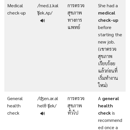
Medical
/ˈmed.ɪ.kəl
การตรวจ
She had a
check-up
ˈʧek.ʌp/
สุขภาพ
medical
ทางการ
check-up
🔊
แพทย์
before
starting the
new job.
(เขาตรวจ
สุขภาพ
เรียบร้อย
แล้วก่อนที่
เริ่มทำงาน
ใหม่)
General
/ˈʤen.ər.əl
การตรวจ
A
general
health
helθ ʧek/
สุขภาพ
health
check
ทั่วไป
check
is
🔊
recommend
ed once a