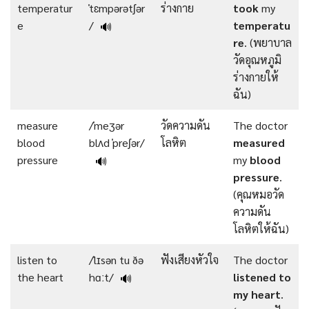
temperatur
ˈtɛmpərətʃər
ร่างกาย
took
my
e
/
temperatu
🔊
re
. (พยาบาล
วัดอุณหภูมิ
ร่างกายให้
ฉัน)
measure
/ˈmeʒər
วัดความดัน
The doctor
blood
blʌd ˈpreʃər/
โลหิต
measured
pressure
my
blood
🔊
pressure
.
(คุณหมอวัด
ความดัน
โลหิตให้ฉัน)
listen to
/ˈlɪsən tu ðə
ฟังเสียงหัวใจ
The doctor
the heart
hɑːt/
listened to
🔊
my heart
.