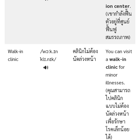
ion center
.
(เขากำลังฟื้น
ตัวอยู่ที่ศูนย์
ฟื้นฟู
สมรรถภาพ)
Walk-in
/ˈwɔːk.ɪn
คลินิกไม่ต้อง
You can visit
clinic
ˈklɪ.nɪk/
นัดล่วงหน้า
a
walk-in
clinic
for
🔊
minor
illnesses.
(คุณสามารถ
ไปคลินิก
แบบไม่ต้อง
นัดล่วงหน้า
เพื่อรักษา
โรคเล็กน้อย
ได้)