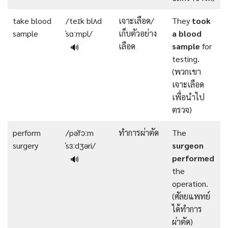
take blood
/teɪk blʌd
เจาะเลือด/
They
took
sample
ˈsɑːmpl/
เก็บตัวอย่าง
a blood
เลือด
sample
for
🔊
testing.
(พวกเขา
เจาะเลือด
เพื่อนำไป
ตรวจ)
perform
/pəˈfɔːm
ทำการผ่าตัด
The
surgery
ˈsɜːdʒəri/
surgeon
performed
🔊
the
operation.
(ศัลยแพทย์
ได้ทำการ
ผ่าตัด)