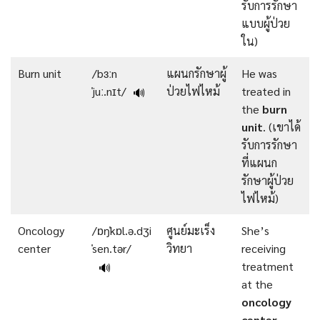
รับการรักษา
แบบผู้ป่วย
ใน)
Burn unit
/bɜːn
แผนกรักษาผู้
He was
ˈjuː.nɪt/
ป่วยไฟไหม้
treated in
🔊
the
burn
unit
. (เขาได้
รับการรักษา
ที่แผนก
รักษาผู้ป่วย
ไฟไหม้)
Oncology
/ɒŋˈkɒl.ə.dʒi
ศูนย์มะเร็ง
She’s
center
ˈsen.tər/
วิทยา
receiving
treatment
🔊
at the
oncology
center
.