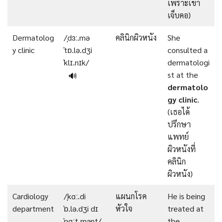
เพราะเขา
เจ็บคอ)
Dermatolog
/ˌdɜː.mə
คลินิกผิวหนัง
She
y clinic
ˈtɒ.lə.dʒi
consulted a
ˈklɪ.nɪk/
dermatologi
st at the
🔊
dermatolo
gy clinic
.
(เธอได้
ปรึกษา
แพทย์
ผิวหนังที่
คลินิก
ผิวหนัง)
Cardiology
/ˌkɑː.di
แผนกโรค
He is being
department
ˈɒ.lə.dʒi dɪ
หัวใจ
treated at
ˈpɑːt.mənt/
the