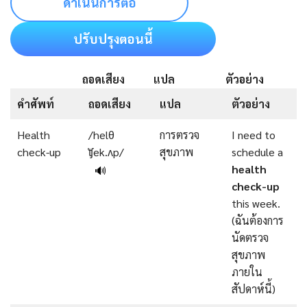
ดำเนินการต่อ
ปรับปรุงตอนนี้
ถอดเสียง
แปล
ตัวอย่าง
คำศัพท์
ถอดเสียง
แปล
ตัวอย่าง
Health
/helθ
การตรวจ
I need to
check-up
ˈʧek.ʌp/
สุขภาพ
schedule a
health
🔊
check-up
this week.
(ฉันต้องการ
นัดตรวจ
สุขภาพ
ภายใน
สัปดาห์นี้)