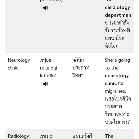
cardiology
🔊
departmen
t
. (เขากำลัง
รับการรักษที่
แผนกโรค
หัวใจ)
Neurology
/njʊə
คลินิก
She’s going
clinic
ˈrɒ.lə.dʒi
ประสาท
to the
ˈklɪ.nɪk/
วิทยา
neurology
clinic
for
🔊
migraines.
(เธอไปคลินิก
ประสาท
วิทยาเพราะ
ปวดไมเกรน)
Radiology
/ˌreɪ.di
แผนกรังสี
The