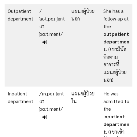
Outpatient
/
แผนกผู้ป่วย
She has a
department
ˈaʊt.peɪ.ʃənt
นอก
follow-up at
dɪ
the
ˈpɑːt.mənt/
outpatient
departmen
🔊
t
. (เขามีนัด
ติดตาม
อาการที่
แผนกผู้ป่วย
นอก)
Inpatient
/ˈɪn.peɪ.ʃənt
แผนกผู้ป่วย
He was
department
dɪ
ใน
admitted to
ˈpɑːt.mənt/
the
inpatient
🔊
departmen
t
. (เขาเข้า