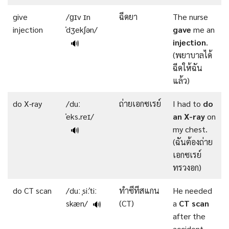
give
/ɡɪv ɪn
ฉีดยา
The nurse
injection
ˈdʒekʃən/
gave
me an
injection
.
🔊
(พยาบาลได้
ฉีดให้ฉัน
แล้ว)
do X-ray
/duː
ถ่ายเอกซเรย์
I had to
do
ˈeks.reɪ/
an X-ray
on
my chest.
🔊
(ฉันต้องถ่าย
เอกซเรย์
ทรวงอก)
do CT scan
/duː ˌsiːˈtiː
ทำซีทีสแกน
He needed
skæn/
(CT)
a
CT scan
🔊
after the
accident.