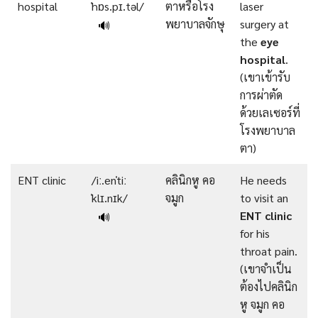
hospital
ˈhɒs.pɪ.təl/
ตาหรือโรง
laser
พยาบาลจักษุ
surgery at
🔊
the
eye
hospital
.
(เขาเข้ารับ
การผ่าตัด
ด้วยเลเซอร์ที่
โรงพยาบาล
ตา)
ENT clinic
/iː.enˈtiː
คลินิกหู คอ
He needs
ˈklɪ.nɪk/
จมูก
to visit an
ENT clinic
🔊
for his
throat pain.
(เขาจำเป็น
ต้องไปคลินิก
หู จมูก คอ