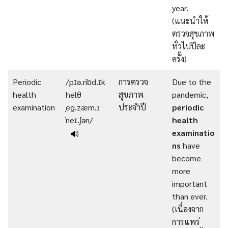
year.
(แนะนำให้
ตรวจสุขภาพ
ทั่วไปปีละ
ครั้ง)
Periodic
/ˌpɪə.riˈɒd.ɪk
การตรวจ
Due to the
health
helθ
สุขภาพ
pandemic,
examination
ˌeg.zæm.ɪ
ประจำปี
periodic
ˈneɪ.ʃən/
health
examinatio
🔊
ns
have
become
more
important
than ever.
(เนื่องจาก
การแพร่