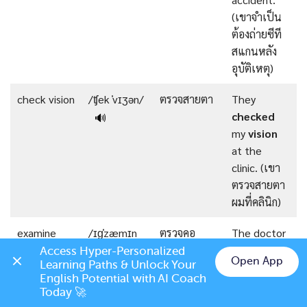
(เขาจำเป็น
ต้องถ่ายซีที
สแกนหลัง
อุบัติเหตุ)
check vision
/ʧek ˈvɪʒən/
ตรวจสายตา
They
checked
🔊
my
vision
at the
clinic. (เขา
ตรวจสายตา
ผมที่คลินิก)
examine
/ɪɡˈzæmɪn
ตรวจคอ
The doctor
throat
θrəʊt/
examined
🔊
Access Hyper-Personalized 
Open App
Learning Paths & Unlock Your 
my
throat
.
Chat on LINE
English Potential with AI Coach 
(หมอตรวจ
Today 🚀
คอของฉัน)