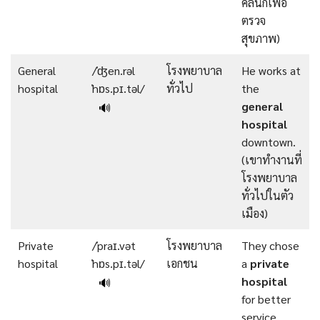
คลินิกเพื่อ
ตรวจ
สุขภาพ)
General
/ˈʤen.rəl
โรงพยาบาล
He works at
hospital
ˈhɒs.pɪ.təl/
ทั่วไป
the
general
🔊
hospital
downtown.
(เขาทำงานที่
โรงพยาบาล
ทั่วไปในตัว
เมือง)
Private
/ˈpraɪ.vət
โรงพยาบาล
They chose
hospital
ˈhɒs.pɪ.təl/
เอกชน
a
private
hospital
🔊
for better
service.