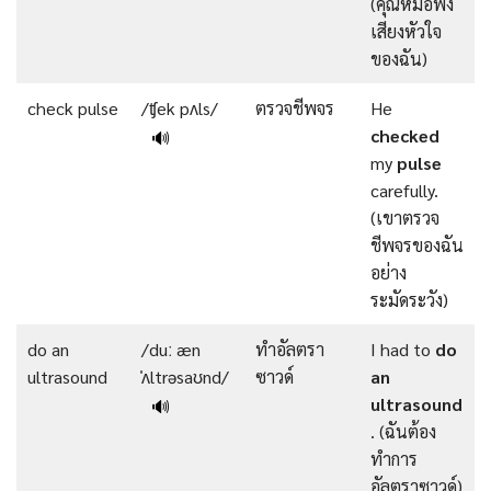
(คุณหมอฟัง
เสียงหัวใจ
ของฉัน)
check pulse
/ʧek pʌls/
ตรวจชีพจร
He
checked
🔊
my
pulse
carefully.
(เขาตรวจ
ชีพจรของฉัน
อย่าง
ระมัดระวัง)
do an
/duː æn
ทำอัลตรา
I had to
do
ultrasound
ˈʌltrəsaʊnd/
ซาวด์
an
ultrasound
🔊
. (ฉันต้อง
ทำการ
อัลตราซาวด์)