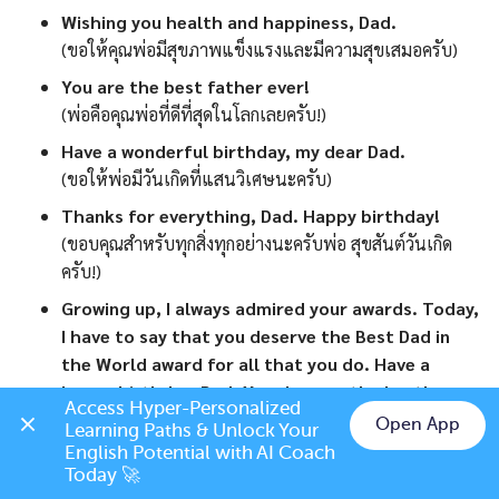
Wishing you health and happiness, Dad.
(ขอให้คุณพ่อมีสุขภาพแข็งแรงและมีความสุขเสมอครับ)
You are the best father ever!
(พ่อคือคุณพ่อที่ดีที่สุดในโลกเลยครับ!)
Have a wonderful birthday, my dear Dad.
(ขอให้พ่อมีวันเกิดที่แสนวิเศษนะครับ)
Thanks for everything, Dad. Happy birthday!
(ขอบคุณสำหรับทุกสิ่งทุกอย่างนะครับพ่อ สุขสันต์วันเกิด
ครับ!)
Growing up, I always admired your awards. Today,
I have to say that you deserve the Best Dad in
the World award for all that you do. Have a
happy birthday, Dad. You deserve the best!
Access Hyper-Personalized 
(เมื่อโตขึ้นแล้ว หนูชื่นชมรางวัลของพ่อเสมอ วันนี้ หนูอยาก
Open App
Learning Paths & Unlock Your 
บอกว่าพ่อสมควรได้รับรางวัล “พ่อที่ดีที่สุดในโลก” สำหรับ
Chat on LINE
English Potential with AI Coach 
ทุกสิ่งที่พ่อเคยทำ สุขสันต์วันเกิดพ่อ พ่อสมควรได้รับสิ่งที่ดี
Today 🚀