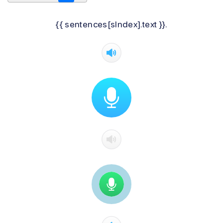
{{ sentences[sIndex].text }}.