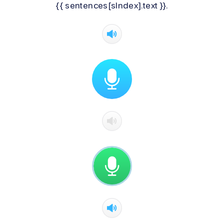
{{ sentences[sIndex].text }}.