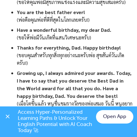
(ขอให้คุณพ่อมีสุขภาพแข็งแรงและมีความสุขเสมอครับ)
You are the best father ever!
(พ่อคือคุณพ่อที่ดีที่สุดในโลกเลยครับ!)
Have a wonderful birthday, my dear Dad.
(ขอให้พ่อมีวันเกิดที่แสนวิเศษนะครับ)
Thanks for everything, Dad. Happy birthday!
(ขอบคุณสำหรับทุกสิ่งทุกอย่างนะครับพ่อ สุขสันต์วันเกิด
ครับ!)
Growing up, I always admired your awards. Today,
I have to say that you deserve the Best Dad in
the World award for all that you do. Have a
happy birthday, Dad. You deserve the best!
(เมื่อโตขึ้นแล้ว หนูชื่นชมรางวัลของพ่อเสมอ วันนี้ หนูอยาก
บอกว่าพ่อสมควรได้รับรางวัล “พ่อที่ดีที่สุดในโลก” สำหรับ
Access Hyper-Personalized 
Open App
Learning Paths & Unlock Your 
ทุกสิ่งที่พ่อเคยทำ สุขสันต์วันเกิดพ่อ พ่อสมควรได้รับสิ่งที่ดี
Chat on LINE
English Potential with AI Coach 
ที่สุด)
Today 🚀
I always wanted to grow up to be just like you,