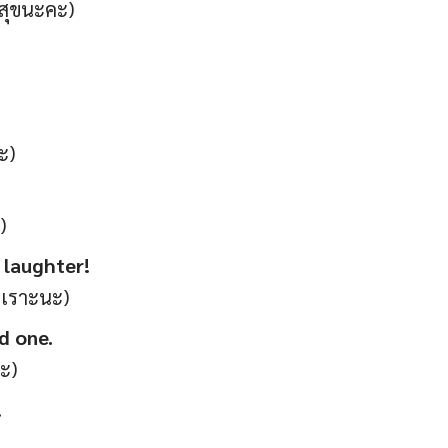
มสุขนะคะ)
ะ)
)
 laughter!
ัวเราะนะ)
d one.
นะ)
!