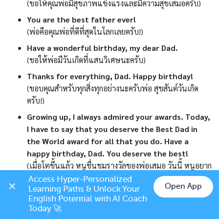
(ขอให้คุณพ่อมีสุขภาพแข็งแรงและมีความสุขเสมอครับ)
You are the best father ever!
(พ่อคือคุณพ่อที่ดีที่สุดในโลกเลยครับ!)
Have a wonderful birthday, my dear Dad.
(ขอให้พ่อมีวันเกิดที่แสนวิเศษนะครับ)
Thanks for everything, Dad. Happy birthday!
(ขอบคุณสำหรับทุกสิ่งทุกอย่างนะครับพ่อ สุขสันต์วันเกิด
ครับ!)
Growing up, I always admired your awards. Today,
I have to say that you deserve the Best Dad in
the World award for all that you do. Have a
happy birthday, Dad. You deserve the best!
(เมื่อโตขึ้นแล้ว หนูชื่นชมรางวัลของพ่อเสมอ วันนี้ หนูอยาก
บอกว่าพ่อสมควรได้รับรางวัล “พ่อที่ดีที่สุดในโลก” สำหรับ
Access Hyper-Personalized 
Open App
Learning Paths & Unlock Your 
ทุกสิ่งที่พ่อเคยทำ สุขสันต์วันเกิดพ่อ พ่อสมควรได้รับสิ่งที่ดี
Chat on LINE
English Potential with AI Coach 
ที่สุด)
Today 🚀
I always wanted to grow up to be just like you,