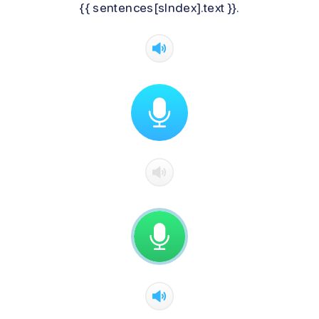
{{ sentences[sIndex].text }}.