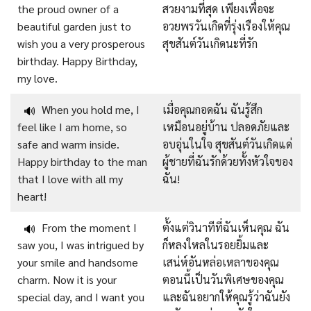
the proud owner of a
สวยงามที่สุด เพียงเพื่อจะ
beautiful garden just to
อวยพรวันเกิดที่รุ่งเรืองให้คุณ
wish you a very prosperous
สุขสันต์วันเกิดนะที่รัก
birthday. Happy Birthday,
my love.
When you hold me, I
เมื่อคุณกอดฉัน ฉันรู้สึก
🔊
feel like I am home, so
เหมือนอยู่บ้าน ปลอดภัยและ
safe and warm inside.
อบอุ่นในใจ สุขสันต์วันเกิดแด่
Happy birthday to the man
ผู้ชายที่ฉันรักด้วยทั้งหัวใจของ
that I love with all my
ฉัน!
heart!
From the moment I
ตั้งแต่วินาทีที่ฉันเห็นคุณ ฉัน
🔊
saw you, I was intrigued by
ก็หลงใหลในรอยยิ้มและ
your smile and handsome
เสน่ห์อันหล่อเหลาของคุณ
charm. Now it is your
ตอนนี้เป็นวันพิเศษของคุณ
special day, and I want you
และฉันอยากให้คุณรู้ว่าฉันยัง