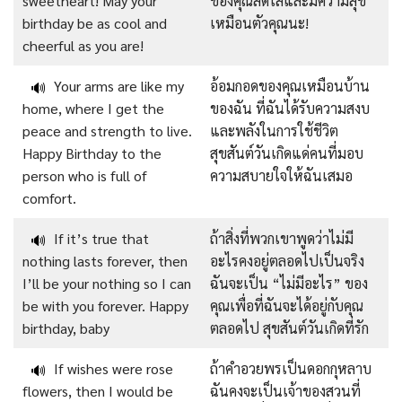
sweetheart! May your
ของคุณสดใสและมีความสุข
birthday be as cool and
เหมือนตัวคุณนะ!
cheerful as you are!
Your arms are like my
อ้อมกอดของคุณเหมือนบ้าน
🔊
home, where I get the
ของฉัน ที่ฉันได้รับความสงบ
peace and strength to live.
และพลังในการใช้ชีวิต
Happy Birthday to the
สุขสันต์วันเกิดแด่คนที่มอบ
person who is full of
ความสบายใจให้ฉันเสมอ
comfort.
If it’s true that
ถ้าสิ่งที่พวกเขาพูดว่าไม่มี
🔊
nothing lasts forever, then
อะไรคงอยู่ตลอดไปเป็นจริง
I’ll be your nothing so I can
ฉันจะเป็น “ไม่มีอะไร” ของ
be with you forever. Happy
คุณเพื่อที่ฉันจะได้อยู่กับคุณ
birthday, baby
ตลอดไป สุขสันต์วันเกิดที่รัก
If wishes were rose
ถ้าคำอวยพรเป็นดอกกุหลาบ
🔊
flowers, then I would be
ฉันคงจะเป็นเจ้าของสวนที่