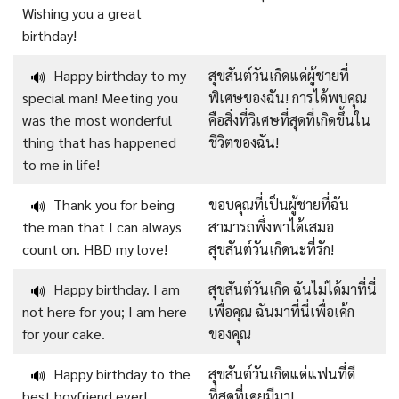
Wishing you a great
birthday!
Happy birthday to my
สุขสันต์วันเกิดแด่ผู้ชายที่
🔊
special man! Meeting you
พิเศษของฉัน! การได้พบคุณ
was the most wonderful
คือสิ่งที่วิเศษที่สุดที่เกิดขึ้นใน
thing that has happened
ชีวิตของฉัน!
to me in life!
Thank you for being
ขอบคุณที่เป็นผู้ชายที่ฉัน
🔊
the man that I can always
สามารถพึ่งพาได้เสมอ
count on. HBD my love!
สุขสันต์วันเกิดนะที่รัก!
Happy birthday. I am
สุขสันต์วันเกิด ฉันไม่ได้มาที่นี่
🔊
not here for you; I am here
เพื่อคุณ ฉันมาที่นี่เพื่อเค้ก
for your cake.
ของคุณ
Happy birthday to the
สุขสันต์วันเกิดแด่แฟนที่ดี
🔊
best boyfriend ever!
ที่สุดที่เคยมีมา!