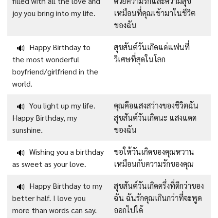
filled with all the love and
ด้วยความรักและความสุข
joy you bring into my life.
เหมือนที่คุณเข้ามาในชีวิต
ของฉัน
Happy Birthday to
สุขสันต์วันเกิดแด่แฟนที่
🔊
the most wonderful
วิเศษที่สุดในโลก
boyfriend/girlfriend in the
world.
You light up my life.
คุณคือแสงสว่างของชีวิตฉัน
🔊
Happy Birthday, my
สุขสันต์วันเกิดนะ แสงแดด
sunshine.
ของฉัน
Wishing you a birthday
ขอให้วันเกิดของคุณหวาน
🔊
as sweet as your love.
เหมือนกับความรักของคุณ
Happy Birthday to my
สุขสันต์วันเกิดครึ่งที่ดีกว่าของ
🔊
better half. I love you
ฉัน ฉันรักคุณเกินกว่าที่จะพูด
more than words can say.
ออกไปได้