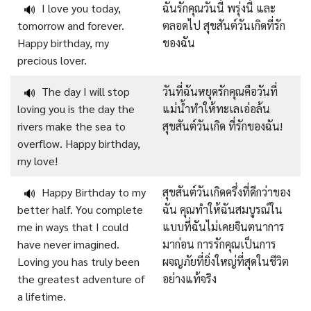
I love you today,
ฉันรักคุณวันนี้ พรุ่งนี้ และ
🔊
tomorrow and forever.
ตลอดไป สุขสันต์วันเกิดที่รัก
Happy birthday, my
ของฉัน
precious lover.
The day I will stop
วันที่ฉันหยุดรักคุณคือวันที่
🔊
loving you is the day the
แม่น้ำทำให้ทะเลเอ่อล้น
rivers make the sea to
สุขสันต์วันเกิด ที่รักของฉัน!
overflow. Happy birthday,
my love!
Happy Birthday to my
สุขสันต์วันเกิดครึ่งที่ดีกว่าของ
🔊
better half. You complete
ฉัน คุณทำให้ฉันสมบูรณ์ใน
me in ways that I could
แบบที่ฉันไม่เคยจินตนาการ
have never imagined.
มาก่อน การรักคุณเป็นการ
Loving you has truly been
ผจญภัยที่ยิ่งใหญ่ที่สุดในชีวิต
the greatest adventure of
อย่างแท้จริง
a lifetime.