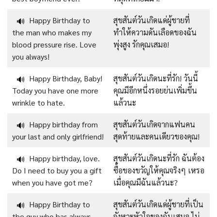
Happy Birthday to
สุขสันต์วันเกิดแด่ผู้ชายที่
🔊
the man who makes my
ทำให้ความดันเลือดของฉัน
blood pressure rise. Love
พุ่งสูง รักคุณเสมอ!
you always!
Happy Birthday, Baby!
สุขสันต์วันเกิดนะที่รัก! วันนี้
🔊
Today you have one more
คุณมีอีกหนึ่งรอยย่นเพิ่มขึ้น
wrinkle to hate.
แล้วนะ
Happy birthday from
สุขสันต์วันเกิดจากแฟนคน
🔊
your last and only girlfriend!
สุดท้ายและคนเดียวของคุณ!
Happy birthday, love.
สุขสันต์วันเกิดนะที่รัก ฉันต้อง
🔊
Do I need to buy you a gift
ซื้อของขวัญให้คุณจริงๆ เหรอ
when you have got me?
เมื่อคุณมีฉันแล้วนะ?
Happy Birthday to
สุขสันต์วันเกิดแด่ผู้ชายที่เป็น
🔊
the guy who has always
จังหวะหัวใจของฉันเสมอ ไม่