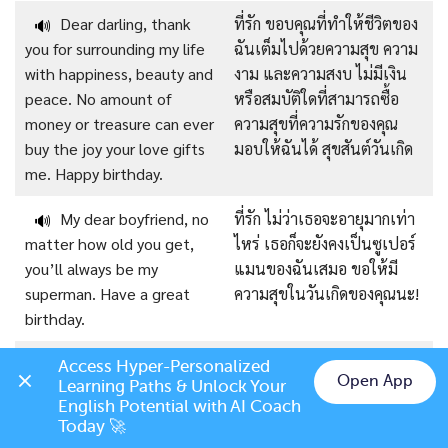
Dear darling, thank
ที่รัก ขอบคุณที่ทำให้ชีวิตของ
🔊
you for surrounding my life
ฉันเต็มไปด้วยความสุข ความ
with happiness, beauty and
งาม และความสงบ ไม่มีเงิน
peace. No amount of
หรือสมบัติใดที่สามารถซื้อ
money or treasure can ever
ความสุขที่ความรักของคุณ
buy the joy your love gifts
มอบให้ฉันได้ สุขสันต์วันเกิด
me. Happy birthday.
My dear boyfriend, no
ที่รัก ไม่ว่าเธอจะอายุมากเท่า
🔊
matter how old you get,
ไหร่ เธอก็จะยังคงเป็นซูเปอร์
you’ll always be my
แมนของฉันเสมอ ขอให้มี
superman. Have a great
ความสุขในวันเกิดของคุณนะ!
birthday.
Sweet baby, you have
ที่รัก คุณไม่รู้เลยว่าฉัน
🔊
Access Hyper-Personalized 
Open App
Learning Paths & Unlock Your 
no idea how much I wish
ปรารถนาให้คุณอยู่ที่นี่กับฉัน
Chat on LINE
English Potential with AI Coach 
you were here with me on
ในวันพิเศษนี้มากแค่ไหน ฉัน
Today 🚀
this special day. I hope you
หวังว่าคุณจะมีวันเกิดที่ยิ่ง