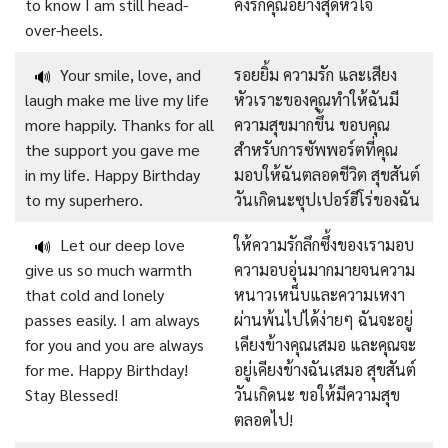
to know I am still head-
คงรักคุณอย่างสุดหัวใจ
over-heels.
Your smile, love, and
รอยยิ้ม ความรัก และเสียง
🔊
laugh make me live my life
หัวเราะของคุณทำให้ฉันมี
more happily. Thanks for all
ความสุขมากขึ้น ขอบคุณ
the support you gave me
สำหรับการซัพพอร์ตที่คุณ
in my life. Happy Birthday
มอบให้ฉันตลอดชีวิต สุขสันต์
to my superhero.
วันเกิดนะซุปเปอร์ฮีโร่ของฉัน
Let our deep love
ให้ความรักลึกซึ้งของเรามอบ
🔊
give us so much warmth
ความอบอุ่นมากมายจนความ
that cold and lonely
หนาวเหน็บและความเหงา
passes easily. I am always
ผ่านพ้นไปได้ง่ายๆ ฉันจะอยู่
for you and you are always
เคียงข้างคุณเสมอ และคุณจะ
for me. Happy Birthday!
อยู่เคียงข้างฉันเสมอ สุขสันต์
Stay Blessed!
วันเกิดนะ ขอให้มีความสุข
ตลอดไป!