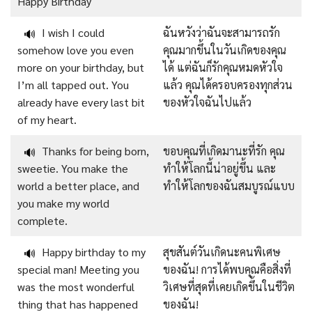
Happy Birthday
I wish I could
ฉันหวังว่าฉันจะสามารถรัก
🔊
somehow love you even
คุณมากขึ้นในวันเกิดของคุณ
more on your birthday, but
ได้ แต่ฉันก็รักคุณหมดหัวใจ
I’m all tapped out. You
แล้ว คุณได้ครอบครองทุกส่วน
already have every last bit
ของหัวใจฉันไปแล้ว
of my heart.
Thanks for being born,
ขอบคุณที่เกิดมานะที่รัก คุณ
🔊
sweetie. You make the
ทำให้โลกนี้น่าอยู่ขึ้น และ
world a better place, and
ทำให้โลกของฉันสมบูรณ์แบบ
you make my world
complete.
Happy birthday to my
สุขสันต์วันเกิดนะคนพิเศษ
🔊
special man! Meeting you
ของฉัน! การได้พบคุณคือสิ่งที่
was the most wonderful
วิเศษที่สุดที่เคยเกิดขึ้นในชีวิต
thing that has happened
ของฉัน!