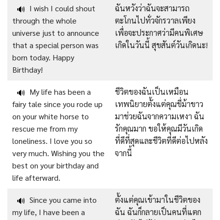
I wish I could shout
ฉันหวังว่าฉันจะสามารถ
🔊
through the whole
ตะโกนไปทั่วจักรวาลเพียง
universe just to announce
เพื่อจะประกาศว่ามีคนพิเศษ
that a special person was
เกิดในวันนี้ สุขสันต์วันเกิดนะ!
born today. Happy
Birthday!
My life has been a
ชีวิตของฉันเป็นเหมือน
🔊
fairy tale since you rode up
เทพนิยายตั้งแต่คุณขี่ม้าขาว
on your white horse to
มาช่วยฉันจากความเหงา ฉัน
rescue me from my
รักคุณมาก ขอให้คุณมีวันเกิด
loneliness. I love you so
ที่ดีที่สุดและชีวิตที่ดีต่อไปหลัง
very much. Wishing you the
จากนี้
best on your birthday and
life afterward.
Since you came into
ตั้งแต่คุณเข้ามาในชีวิตของ
🔊
my life, I have been a
ฉัน ฉันก็กลายเป็นคนที่แตก