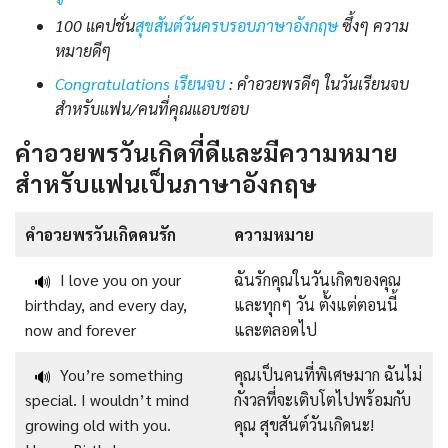
100 แคปชั่น
สุขสันต์วันครบรอบภาษาอังกฤษ
ซึ้งๆ ความ
หมายดีๆ
Congratulations เรียนจบ
: คำอวยพรดีๆ ในวันเรียนจบ
สำหรับแฟน/คนที่คุณแอบชอบ
คำอวยพรวันเกิดที่ดีและมีความหมาย
สำหรับแฟนเป็นภาษาอังกฤษ
คำอวยพรวันเกิดคนรัก
ความหมาย
I love you on your
ฉันรักคุณในวันเกิดของคุณ
🔊
birthday, and every day,
และทุกๆ วัน ตั้งแต่ตอนนี้
now and forever
และตลอดไป
You’re something
คุณเป็นคนที่พิเศษมาก ฉันไม่
🔊
special. I wouldn’t mind
กังวลที่จะเติบโตไปพร้อมกับ
growing old with you.
คุณ สุขสันต์วันเกิดนะ!