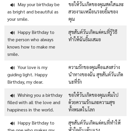
May your birthday be
ขอให้วันเกิดของคุณสดใสและ
🔊
as bright and beautiful as
สวยงามเหมือนรอยยิ้มของ
your smile.
คุณ
Happy Birthday to
สุขสันต์วันเกิดแด่คนที่รู้วิธี
🔊
the person who always
ทำให้ฉันยิ้มเสมอ
knows how to make me
smile.
Your love is my
ความรักของคุณคือแสงสว่าง
🔊
guiding light. Happy
นำทางของฉัน สุขสันต์วันเกิด
Birthday, my dear.
นะที่รัก
Wishing you a birthday
ขอให้วันเกิดของคุณเต็มไป
🔊
filled with all the love and
ด้วยความรักและความสุข
happiness in the world.
ทั้งหมดในโลก
Happy Birthday to
สุขสันต์วันเกิดแด่คนที่ทำให้
🔊
the one who makes my
หัวใจฉันเต้นแรง