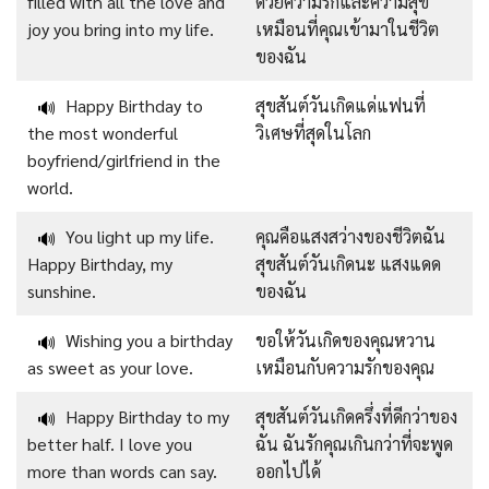
filled with all the love and
ด้วยความรักและความสุข
joy you bring into my life.
เหมือนที่คุณเข้ามาในชีวิต
ของฉัน
Happy Birthday to
สุขสันต์วันเกิดแด่แฟนที่
🔊
the most wonderful
วิเศษที่สุดในโลก
boyfriend/girlfriend in the
world.
You light up my life.
คุณคือแสงสว่างของชีวิตฉัน
🔊
Happy Birthday, my
สุขสันต์วันเกิดนะ แสงแดด
sunshine.
ของฉัน
Wishing you a birthday
ขอให้วันเกิดของคุณหวาน
🔊
as sweet as your love.
เหมือนกับความรักของคุณ
Happy Birthday to my
สุขสันต์วันเกิดครึ่งที่ดีกว่าของ
🔊
better half. I love you
ฉัน ฉันรักคุณเกินกว่าที่จะพูด
more than words can say.
ออกไปได้