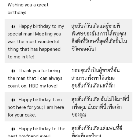
Wishing you a great
birthday!
Happy birthday to my
สุขสันต์วันเกิดแด่ผู้ชายที่
🔊
special man! Meeting you
พิเศษของฉัน! การได้พบคุณ
was the most wonderful
คือสิ่งที่วิเศษที่สุดที่เกิดขึ้นใน
thing that has happened
ชีวิตของฉัน!
to me in life!
Thank you for being
ขอบคุณที่เป็นผู้ชายที่ฉัน
🔊
the man that I can always
สามารถพึ่งพาได้เสมอ
count on. HBD my love!
สุขสันต์วันเกิดนะที่รัก!
Happy birthday. I am
สุขสันต์วันเกิด ฉันไม่ได้มาที่นี่
🔊
not here for you; I am here
เพื่อคุณ ฉันมาที่นี่เพื่อเค้ก
for your cake.
ของคุณ
Happy birthday to the
สุขสันต์วันเกิดแด่แฟนที่ดี
🔊
best boyfriend ever!
ที่สุดที่เคยมีมา!