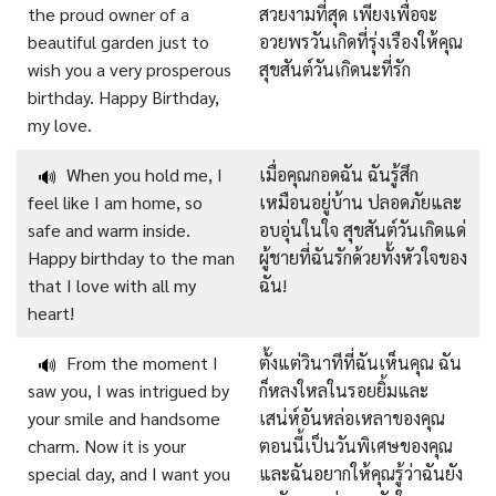
the proud owner of a
สวยงามที่สุด เพียงเพื่อจะ
beautiful garden just to
อวยพรวันเกิดที่รุ่งเรืองให้คุณ
wish you a very prosperous
สุขสันต์วันเกิดนะที่รัก
birthday. Happy Birthday,
my love.
When you hold me, I
เมื่อคุณกอดฉัน ฉันรู้สึก
🔊
feel like I am home, so
เหมือนอยู่บ้าน ปลอดภัยและ
safe and warm inside.
อบอุ่นในใจ สุขสันต์วันเกิดแด่
Happy birthday to the man
ผู้ชายที่ฉันรักด้วยทั้งหัวใจของ
that I love with all my
ฉัน!
heart!
From the moment I
ตั้งแต่วินาทีที่ฉันเห็นคุณ ฉัน
🔊
saw you, I was intrigued by
ก็หลงใหลในรอยยิ้มและ
your smile and handsome
เสน่ห์อันหล่อเหลาของคุณ
charm. Now it is your
ตอนนี้เป็นวันพิเศษของคุณ
special day, and I want you
และฉันอยากให้คุณรู้ว่าฉันยัง