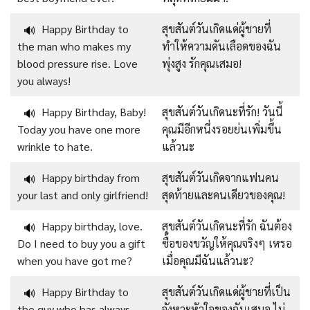
Happy Birthday to
สุขสันต์วันเกิดแด่ผู้ชายที่
🔊
the man who makes my
ทำให้ความดันเลือดของฉัน
blood pressure rise. Love
พุ่งสูง รักคุณเสมอ!
you always!
Happy Birthday, Baby!
สุขสันต์วันเกิดนะที่รัก! วันนี้
🔊
Today you have one more
คุณมีอีกหนึ่งรอยย่นเพิ่มขึ้น
wrinkle to hate.
แล้วนะ
Happy birthday from
สุขสันต์วันเกิดจากแฟนคน
🔊
your last and only girlfriend!
สุดท้ายและคนเดียวของคุณ!
Happy birthday, love.
สุขสันต์วันเกิดนะที่รัก ฉันต้อง
🔊
Do I need to buy you a gift
ซื้อของขวัญให้คุณจริงๆ เหรอ
when you have got me?
เมื่อคุณมีฉันแล้วนะ?
Happy Birthday to
สุขสันต์วันเกิดแด่ผู้ชายที่เป็น
🔊
the guy who has always
จังหวะหัวใจของฉันเสมอ ไม่