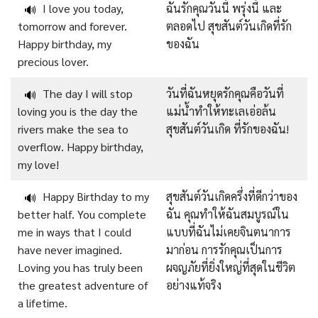
I love you today,
ฉันรักคุณวันนี้ พรุ่งนี้ และ
🔊
tomorrow and forever.
ตลอดไป สุขสันต์วันเกิดที่รัก
Happy birthday, my
ของฉัน
precious lover.
The day I will stop
วันที่ฉันหยุดรักคุณคือวันที่
🔊
loving you is the day the
แม่น้ำทำให้ทะเลเอ่อล้น
rivers make the sea to
สุขสันต์วันเกิด ที่รักของฉัน!
overflow. Happy birthday,
my love!
Happy Birthday to my
สุขสันต์วันเกิดครึ่งที่ดีกว่าของ
🔊
better half. You complete
ฉัน คุณทำให้ฉันสมบูรณ์ใน
me in ways that I could
แบบที่ฉันไม่เคยจินตนาการ
have never imagined.
มาก่อน การรักคุณเป็นการ
Loving you has truly been
ผจญภัยที่ยิ่งใหญ่ที่สุดในชีวิต
the greatest adventure of
อย่างแท้จริง
a lifetime.