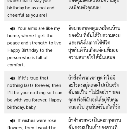
sweetheart! May your
ของคุณสดใสและมีความสุข
birthday be as cool and
เหมือนตัวคุณนะ!
cheerful as you are!
Your arms are like my
อ้อมกอดของคุณเหมือนบ้าน
🔊
home, where I get the
ของฉัน ที่ฉันได้รับความสงบ
peace and strength to live.
และพลังในการใช้ชีวิต
Happy Birthday to the
สุขสันต์วันเกิดแด่คนที่มอบ
person who is full of
ความสบายใจให้ฉันเสมอ
comfort.
If it’s true that
ถ้าสิ่งที่พวกเขาพูดว่าไม่มี
🔊
nothing lasts forever, then
อะไรคงอยู่ตลอดไปเป็นจริง
I’ll be your nothing so I can
ฉันจะเป็น “ไม่มีอะไร” ของ
be with you forever. Happy
คุณเพื่อที่ฉันจะได้อยู่กับคุณ
birthday, baby
ตลอดไป สุขสันต์วันเกิดที่รัก
If wishes were rose
ถ้าคำอวยพรเป็นดอกกุหลาบ
🔊
flowers, then I would be
ฉันคงจะเป็นเจ้าของสวนที่