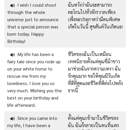
I wish I could shout
ฉันหวังว่าฉันจะสามารถ
🔊
through the whole
ตะโกนไปทั่วจักรวาลเพียง
universe just to announce
เพื่อจะประกาศว่ามีคนพิเศษ
that a special person was
เกิดในวันนี้ สุขสันต์วันเกิดนะ!
born today. Happy
Birthday!
My life has been a
ชีวิตของฉันเป็นเหมือน
🔊
fairy tale since you rode up
เทพนิยายตั้งแต่คุณขี่ม้าขาว
on your white horse to
มาช่วยฉันจากความเหงา ฉัน
rescue me from my
รักคุณมาก ขอให้คุณมีวันเกิด
loneliness. I love you so
ที่ดีที่สุดและชีวิตที่ดีต่อไปหลัง
very much. Wishing you the
จากนี้
best on your birthday and
life afterward.
Since you came into
ตั้งแต่คุณเข้ามาในชีวิตของ
🔊
my life, I have been a
ฉัน ฉันก็กลายเป็นคนที่แตก