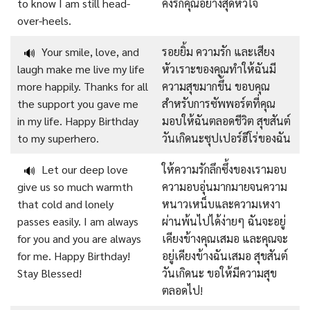
to know I am still head-
คงรักคุณอย่างสุดหัวใจ
over-heels.
Your smile, love, and
รอยยิ้ม ความรัก และเสียง
🔊
laugh make me live my life
หัวเราะของคุณทำให้ฉันมี
more happily. Thanks for all
ความสุขมากขึ้น ขอบคุณ
the support you gave me
สำหรับการซัพพอร์ตที่คุณ
in my life. Happy Birthday
มอบให้ฉันตลอดชีวิต สุขสันต์
to my superhero.
วันเกิดนะซุปเปอร์ฮีโร่ของฉัน
Let our deep love
ให้ความรักลึกซึ้งของเรามอบ
🔊
give us so much warmth
ความอบอุ่นมากมายจนความ
that cold and lonely
หนาวเหน็บและความเหงา
passes easily. I am always
ผ่านพ้นไปได้ง่ายๆ ฉันจะอยู่
for you and you are always
เคียงข้างคุณเสมอ และคุณจะ
for me. Happy Birthday!
อยู่เคียงข้างฉันเสมอ สุขสันต์
Stay Blessed!
วันเกิดนะ ขอให้มีความสุข
ตลอดไป!