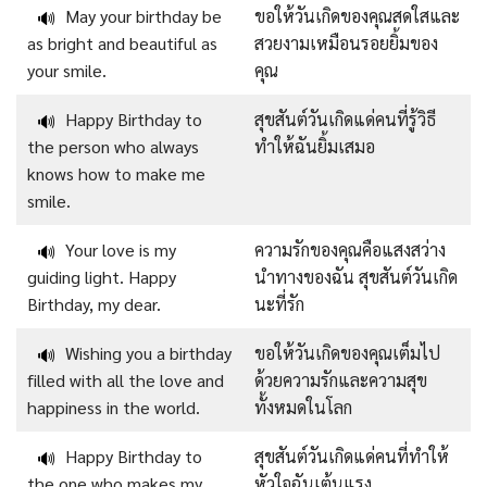
May your birthday be
ขอให้วันเกิดของคุณสดใสและ
🔊
as bright and beautiful as
สวยงามเหมือนรอยยิ้มของ
your smile.
คุณ
Happy Birthday to
สุขสันต์วันเกิดแด่คนที่รู้วิธี
🔊
the person who always
ทำให้ฉันยิ้มเสมอ
knows how to make me
smile.
Your love is my
ความรักของคุณคือแสงสว่าง
🔊
guiding light. Happy
นำทางของฉัน สุขสันต์วันเกิด
Birthday, my dear.
นะที่รัก
Wishing you a birthday
ขอให้วันเกิดของคุณเต็มไป
🔊
filled with all the love and
ด้วยความรักและความสุข
happiness in the world.
ทั้งหมดในโลก
Happy Birthday to
สุขสันต์วันเกิดแด่คนที่ทำให้
🔊
the one who makes my
หัวใจฉันเต้นแรง