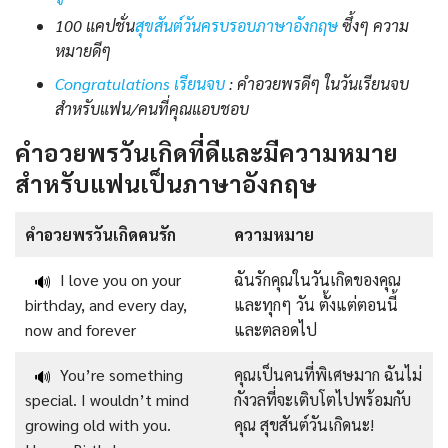
100 แคปชั่น
สุขสันต์วันครบรอบภาษาอังกฤษ
ซึ้งๆ ความ
หมายดีๆ
Congratulations เรียนจบ
: คำอวยพรดีๆ ในวันเรียนจบ
สำหรับแฟน/คนที่คุณแอบชอบ
คำอวยพรวันเกิดที่ดีและมีความหมาย
สำหรับแฟนเป็นภาษาอังกฤษ
คำอวยพรวันเกิดคนรัก
ความหมาย
I love you on your
ฉันรักคุณในวันเกิดของคุณ
🔊
birthday, and every day,
และทุกๆ วัน ตั้งแต่ตอนนี้
now and forever
และตลอดไป
You’re something
คุณเป็นคนที่พิเศษมาก ฉันไม่
🔊
special. I wouldn’t mind
กังวลที่จะเติบโตไปพร้อมกับ
growing old with you.
คุณ สุขสันต์วันเกิดนะ!