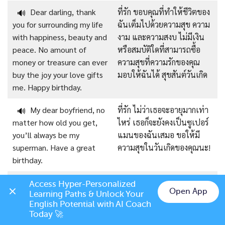
Dear darling, thank
ที่รัก ขอบคุณที่ทำให้ชีวิตของ
🔊
you for surrounding my life
ฉันเต็มไปด้วยความสุข ความ
with happiness, beauty and
งาม และความสงบ ไม่มีเงิน
peace. No amount of
หรือสมบัติใดที่สามารถซื้อ
money or treasure can ever
ความสุขที่ความรักของคุณ
buy the joy your love gifts
มอบให้ฉันได้ สุขสันต์วันเกิด
me. Happy birthday.
My dear boyfriend, no
ที่รัก ไม่ว่าเธอจะอายุมากเท่า
🔊
matter how old you get,
ไหร่ เธอก็จะยังคงเป็นซูเปอร์
you’ll always be my
แมนของฉันเสมอ ขอให้มี
superman. Have a great
ความสุขในวันเกิดของคุณนะ!
birthday.
Sweet baby, you have
ที่รัก คุณไม่รู้เลยว่าฉัน
🔊
Access Hyper-Personalized 
Open App
Learning Paths & Unlock Your 
no idea how much I wish
ปรารถนาให้คุณอยู่ที่นี่กับฉัน
Chat on LINE
English Potential with AI Coach 
you were here with me on
ในวันพิเศษนี้มากแค่ไหน ฉัน
Today 🚀
this special day. I hope you
หวังว่าคุณจะมีวันเกิดที่ยิ่ง