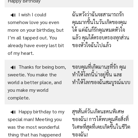
Happy Birthday
I wish I could
ฉันหวังว่าฉันจะสามารถรัก
🔊
somehow love you even
คุณมากขึ้นในวันเกิดของคุณ
more on your birthday, but
ได้ แต่ฉันก็รักคุณหมดหัวใจ
I’m all tapped out. You
แล้ว คุณได้ครอบครองทุกส่วน
already have every last bit
ของหัวใจฉันไปแล้ว
of my heart.
Thanks for being born,
ขอบคุณที่เกิดมานะที่รัก คุณ
🔊
sweetie. You make the
ทำให้โลกนี้น่าอยู่ขึ้น และ
world a better place, and
ทำให้โลกของฉันสมบูรณ์แบบ
you make my world
complete.
Happy birthday to my
สุขสันต์วันเกิดนะคนพิเศษ
🔊
special man! Meeting you
ของฉัน! การได้พบคุณคือสิ่งที่
was the most wonderful
วิเศษที่สุดที่เคยเกิดขึ้นในชีวิต
thing that has happened
ของฉัน!