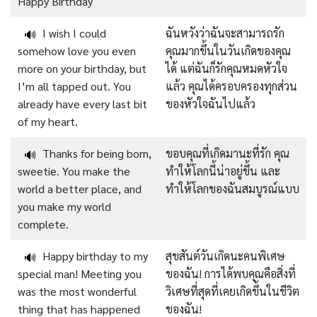
Happy Birthday
I wish I could
ฉันหวังว่าฉันจะสามารถรัก
🔊
somehow love you even
คุณมากขึ้นในวันเกิดของคุณ
more on your birthday, but
ได้ แต่ฉันก็รักคุณหมดหัวใจ
I’m all tapped out. You
แล้ว คุณได้ครอบครองทุกส่วน
already have every last bit
ของหัวใจฉันไปแล้ว
of my heart.
Thanks for being born,
ขอบคุณที่เกิดมานะที่รัก คุณ
🔊
sweetie. You make the
ทำให้โลกนี้น่าอยู่ขึ้น และ
world a better place, and
ทำให้โลกของฉันสมบูรณ์แบบ
you make my world
complete.
Happy birthday to my
สุขสันต์วันเกิดนะคนพิเศษ
🔊
special man! Meeting you
ของฉัน! การได้พบคุณคือสิ่งที่
was the most wonderful
วิเศษที่สุดที่เคยเกิดขึ้นในชีวิต
thing that has happened
ของฉัน!