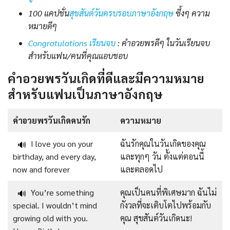
100 แคปชั่น
สุขสันต์วันครบรอบภาษาอังกฤษ
ซึ้งๆ ความ
หมายดีๆ
Congratulations เรียนจบ
: คำอวยพรดีๆ ในวันเรียนจบ
สำหรับแฟน/คนที่คุณแอบชอบ
คำอวยพรวันเกิดที่ดีและมีความหมาย
สำหรับแฟนเป็นภาษาอังกฤษ
คำอวยพรวันเกิดคนรัก
ความหมาย
I love you on your
ฉันรักคุณในวันเกิดของคุณ
🔊
birthday, and every day,
และทุกๆ วัน ตั้งแต่ตอนนี้
now and forever
และตลอดไป
You’re something
คุณเป็นคนที่พิเศษมาก ฉันไม่
🔊
special. I wouldn’t mind
กังวลที่จะเติบโตไปพร้อมกับ
growing old with you.
คุณ สุขสันต์วันเกิดนะ!