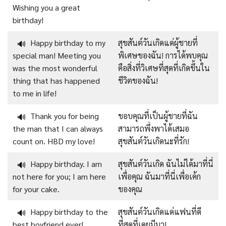
Wishing you a great
birthday!
Happy birthday to my
สุขสันต์วันเกิดแด่ผู้ชายที่
🔊
special man! Meeting you
พิเศษของฉัน! การได้พบคุณ
was the most wonderful
คือสิ่งที่วิเศษที่สุดที่เกิดขึ้นใน
thing that has happened
ชีวิตของฉัน!
to me in life!
Thank you for being
ขอบคุณที่เป็นผู้ชายที่ฉัน
🔊
the man that I can always
สามารถพึ่งพาได้เสมอ
count on. HBD my love!
สุขสันต์วันเกิดนะที่รัก!
Happy birthday. I am
สุขสันต์วันเกิด ฉันไม่ได้มาที่นี่
🔊
not here for you; I am here
เพื่อคุณ ฉันมาที่นี่เพื่อเค้ก
for your cake.
ของคุณ
Happy birthday to the
สุขสันต์วันเกิดแด่แฟนที่ดี
🔊
best boyfriend ever!
ที่สุดที่เคยมีมา!