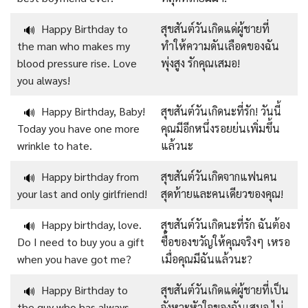
Happy Birthday to
สุขสันต์วันเกิดแด่ผู้ชายที่
🔊
the man who makes my
ทำให้ความดันเลือดของฉัน
blood pressure rise. Love
พุ่งสูง รักคุณเสมอ!
you always!
Happy Birthday, Baby!
สุขสันต์วันเกิดนะที่รัก! วันนี้
🔊
Today you have one more
คุณมีอีกหนึ่งรอยย่นเพิ่มขึ้น
wrinkle to hate.
แล้วนะ
Happy birthday from
สุขสันต์วันเกิดจากแฟนคน
🔊
your last and only girlfriend!
สุดท้ายและคนเดียวของคุณ!
Happy birthday, love.
สุขสันต์วันเกิดนะที่รัก ฉันต้อง
🔊
Do I need to buy you a gift
ซื้อของขวัญให้คุณจริงๆ เหรอ
when you have got me?
เมื่อคุณมีฉันแล้วนะ?
Happy Birthday to
สุขสันต์วันเกิดแด่ผู้ชายที่เป็น
🔊
the guy who has always
จังหวะหัวใจของฉันเสมอ ไม่