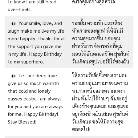
to know I am still head-
คงรักคุณอย่างสุดหัวใจ
over-heels.
Your smile, love, and
รอยยิ้ม ความรัก และเสียง
🔊
laugh make me live my life
หัวเราะของคุณทำให้ฉันมี
more happily. Thanks for all
ความสุขมากขึ้น ขอบคุณ
the support you gave me
สำหรับการซัพพอร์ตที่คุณ
in my life. Happy Birthday
มอบให้ฉันตลอดชีวิต สุขสันต์
to my superhero.
วันเกิดนะซุปเปอร์ฮีโร่ของฉัน
Let our deep love
ให้ความรักลึกซึ้งของเรามอบ
🔊
give us so much warmth
ความอบอุ่นมากมายจนความ
that cold and lonely
หนาวเหน็บและความเหงา
passes easily. I am always
ผ่านพ้นไปได้ง่ายๆ ฉันจะอยู่
for you and you are always
เคียงข้างคุณเสมอ และคุณจะ
for me. Happy Birthday!
อยู่เคียงข้างฉันเสมอ สุขสันต์
Stay Blessed!
วันเกิดนะ ขอให้มีความสุข
ตลอดไป!