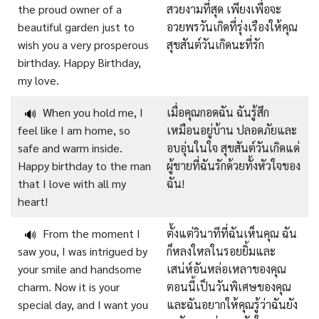
the proud owner of a
สวยงามที่สุด เพียงเพื่อจะ
beautiful garden just to
อวยพรวันเกิดที่รุ่งเรืองให้คุณ
wish you a very prosperous
สุขสันต์วันเกิดนะที่รัก
birthday. Happy Birthday,
my love.
When you hold me, I
เมื่อคุณกอดฉัน ฉันรู้สึก
🔊
feel like I am home, so
เหมือนอยู่บ้าน ปลอดภัยและ
safe and warm inside.
อบอุ่นในใจ สุขสันต์วันเกิดแด่
Happy birthday to the man
ผู้ชายที่ฉันรักด้วยทั้งหัวใจของ
that I love with all my
ฉัน!
heart!
From the moment I
ตั้งแต่วินาทีที่ฉันเห็นคุณ ฉัน
🔊
saw you, I was intrigued by
ก็หลงใหลในรอยยิ้มและ
your smile and handsome
เสน่ห์อันหล่อเหลาของคุณ
charm. Now it is your
ตอนนี้เป็นวันพิเศษของคุณ
special day, and I want you
และฉันอยากให้คุณรู้ว่าฉันยัง