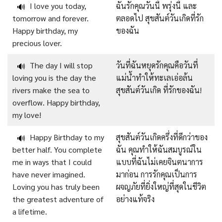
I love you today,
ฉันรักคุณวันนี้ พรุ่งนี้ และ
🔊
tomorrow and forever.
ตลอดไป สุขสันต์วันเกิดที่รัก
Happy birthday, my
ของฉัน
precious lover.
The day I will stop
วันที่ฉันหยุดรักคุณคือวันที่
🔊
loving you is the day the
แม่น้ำทำให้ทะเลเอ่อล้น
rivers make the sea to
สุขสันต์วันเกิด ที่รักของฉัน!
overflow. Happy birthday,
my love!
Happy Birthday to my
สุขสันต์วันเกิดครึ่งที่ดีกว่าของ
🔊
better half. You complete
ฉัน คุณทำให้ฉันสมบูรณ์ใน
me in ways that I could
แบบที่ฉันไม่เคยจินตนาการ
have never imagined.
มาก่อน การรักคุณเป็นการ
Loving you has truly been
ผจญภัยที่ยิ่งใหญ่ที่สุดในชีวิต
the greatest adventure of
อย่างแท้จริง
a lifetime.