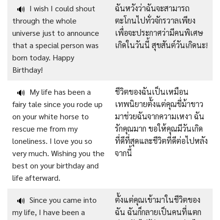
I wish I could shout
ฉันหวังว่าฉันจะสามารถ
🔊
through the whole
ตะโกนไปทั่วจักรวาลเพียง
universe just to announce
เพื่อจะประกาศว่ามีคนพิเศษ
that a special person was
เกิดในวันนี้ สุขสันต์วันเกิดนะ!
born today. Happy
Birthday!
My life has been a
ชีวิตของฉันเป็นเหมือน
🔊
fairy tale since you rode up
เทพนิยายตั้งแต่คุณขี่ม้าขาว
on your white horse to
มาช่วยฉันจากความเหงา ฉัน
rescue me from my
รักคุณมาก ขอให้คุณมีวันเกิด
loneliness. I love you so
ที่ดีที่สุดและชีวิตที่ดีต่อไปหลัง
very much. Wishing you the
จากนี้
best on your birthday and
life afterward.
Since you came into
ตั้งแต่คุณเข้ามาในชีวิตของ
🔊
my life, I have been a
ฉัน ฉันก็กลายเป็นคนที่แตก