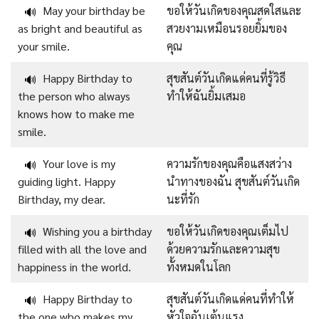
May your birthday be
ขอให้วันเกิดของคุณสดใสและ
🔊
as bright and beautiful as
สวยงามเหมือนรอยยิ้มของ
your smile.
คุณ
Happy Birthday to
สุขสันต์วันเกิดแด่คนที่รู้วิธี
🔊
the person who always
ทำให้ฉันยิ้มเสมอ
knows how to make me
smile.
Your love is my
ความรักของคุณคือแสงสว่าง
🔊
guiding light. Happy
นำทางของฉัน สุขสันต์วันเกิด
Birthday, my dear.
นะที่รัก
Wishing you a birthday
ขอให้วันเกิดของคุณเต็มไป
🔊
filled with all the love and
ด้วยความรักและความสุข
happiness in the world.
ทั้งหมดในโลก
Happy Birthday to
สุขสันต์วันเกิดแด่คนที่ทำให้
🔊
the one who makes my
หัวใจฉันเต้นแรง