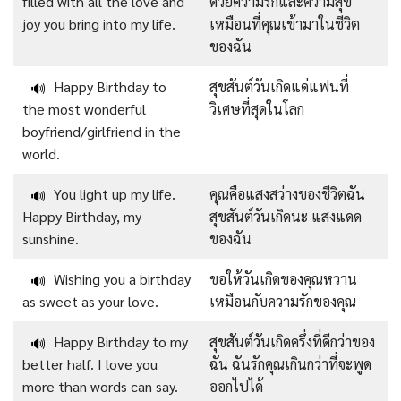
filled with all the love and
ด้วยความรักและความสุข
joy you bring into my life.
เหมือนที่คุณเข้ามาในชีวิต
ของฉัน
Happy Birthday to
สุขสันต์วันเกิดแด่แฟนที่
🔊
the most wonderful
วิเศษที่สุดในโลก
boyfriend/girlfriend in the
world.
You light up my life.
คุณคือแสงสว่างของชีวิตฉัน
🔊
Happy Birthday, my
สุขสันต์วันเกิดนะ แสงแดด
sunshine.
ของฉัน
Wishing you a birthday
ขอให้วันเกิดของคุณหวาน
🔊
as sweet as your love.
เหมือนกับความรักของคุณ
Happy Birthday to my
สุขสันต์วันเกิดครึ่งที่ดีกว่าของ
🔊
better half. I love you
ฉัน ฉันรักคุณเกินกว่าที่จะพูด
more than words can say.
ออกไปได้