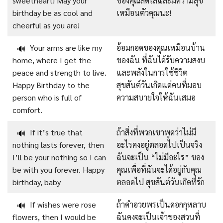
sweetheart! May your
ของคุณสดใสและมีความสุข
birthday be as cool and
เหมือนตัวคุณนะ!
cheerful as you are!
Your arms are like my
อ้อมกอดของคุณเหมือนบ้าน
🔊
home, where I get the
ของฉัน ที่ฉันได้รับความสงบ
peace and strength to live.
และพลังในการใช้ชีวิต
Happy Birthday to the
สุขสันต์วันเกิดแด่คนที่มอบ
person who is full of
ความสบายใจให้ฉันเสมอ
comfort.
If it’s true that
ถ้าสิ่งที่พวกเขาพูดว่าไม่มี
🔊
nothing lasts forever, then
อะไรคงอยู่ตลอดไปเป็นจริง
I’ll be your nothing so I can
ฉันจะเป็น “ไม่มีอะไร” ของ
be with you forever. Happy
คุณเพื่อที่ฉันจะได้อยู่กับคุณ
birthday, baby
ตลอดไป สุขสันต์วันเกิดที่รัก
If wishes were rose
ถ้าคำอวยพรเป็นดอกกุหลาบ
🔊
flowers, then I would be
ฉันคงจะเป็นเจ้าของสวนที่