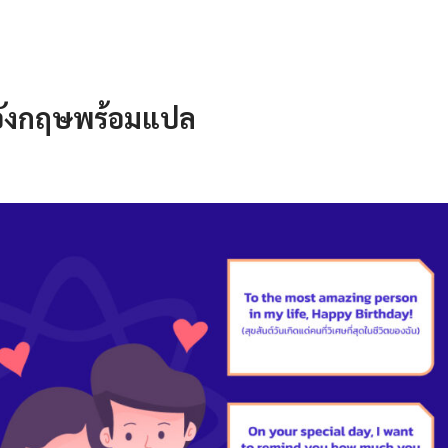
อังกฤษพร้อมแปล