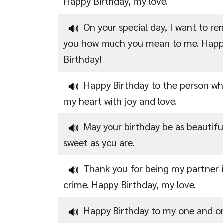
Happy Birthday, my love.
On your special day, I want to re
🔊
you how much you mean to me. Hap
Birthday!
Happy Birthday to the person who
🔊
my heart with joy and love.
May your birthday be as beautifu
🔊
sweet as you are.
Thank you for being my partner 
🔊
crime. Happy Birthday, my love.
Happy Birthday to my one and on
🔊