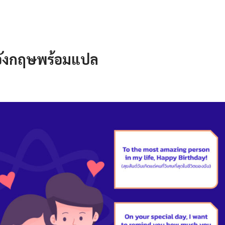
อังกฤษพร้อมแปล