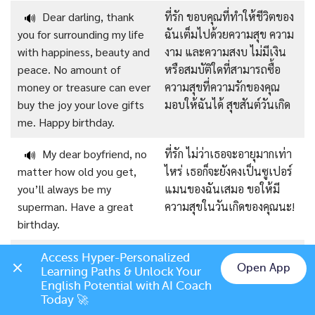
Dear darling, thank
ที่รัก ขอบคุณที่ทำให้ชีวิตของ
🔊
you for surrounding my life
ฉันเต็มไปด้วยความสุข ความ
with happiness, beauty and
งาม และความสงบ ไม่มีเงิน
peace. No amount of
หรือสมบัติใดที่สามารถซื้อ
money or treasure can ever
ความสุขที่ความรักของคุณ
buy the joy your love gifts
มอบให้ฉันได้ สุขสันต์วันเกิด
me. Happy birthday.
My dear boyfriend, no
ที่รัก ไม่ว่าเธอจะอายุมากเท่า
🔊
matter how old you get,
ไหร่ เธอก็จะยังคงเป็นซูเปอร์
you’ll always be my
แมนของฉันเสมอ ขอให้มี
superman. Have a great
ความสุขในวันเกิดของคุณนะ!
birthday.
Sweet baby, you have
ที่รัก คุณไม่รู้เลยว่าฉัน
🔊
Access Hyper-Personalized 
Open App
Learning Paths & Unlock Your 
no idea how much I wish
ปรารถนาให้คุณอยู่ที่นี่กับฉัน
Chat on LINE
English Potential with AI Coach 
you were here with me on
ในวันพิเศษนี้มากแค่ไหน ฉัน
Today 🚀
this special day. I hope you
หวังว่าคุณจะมีวันเกิดที่ยิ่ง