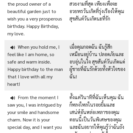
the proud owner of a
สวยงามที่สุด เพียงเพื่อจะ
beautiful garden just to
อวยพรวันเกิดที่รุ่งเรืองให้คุณ
wish you a very prosperous
สุขสันต์วันเกิดนะที่รัก
birthday. Happy Birthday,
my love.
When you hold me, I
เมื่อคุณกอดฉัน ฉันรู้สึก
🔊
feel like I am home, so
เหมือนอยู่บ้าน ปลอดภัยและ
safe and warm inside.
อบอุ่นในใจ สุขสันต์วันเกิดแด่
Happy birthday to the man
ผู้ชายที่ฉันรักด้วยทั้งหัวใจของ
that I love with all my
ฉัน!
heart!
From the moment I
ตั้งแต่วินาทีที่ฉันเห็นคุณ ฉัน
🔊
saw you, I was intrigued by
ก็หลงใหลในรอยยิ้มและ
your smile and handsome
เสน่ห์อันหล่อเหลาของคุณ
charm. Now it is your
ตอนนี้เป็นวันพิเศษของคุณ
special day, and I want you
และฉันอยากให้คุณรู้ว่าฉันยัง