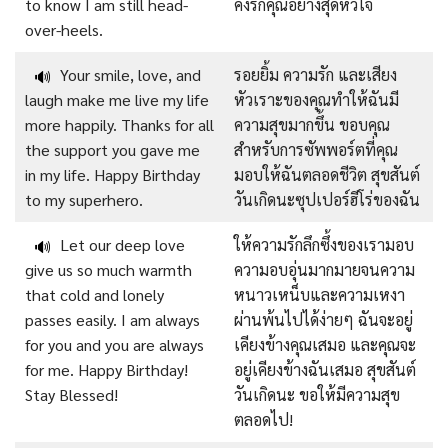
to know I am still head-
คงรักคุณอย่างสุดหัวใจ
over-heels.
Your smile, love, and
รอยยิ้ม ความรัก และเสียง
🔊
laugh make me live my life
หัวเราะของคุณทำให้ฉันมี
more happily. Thanks for all
ความสุขมากขึ้น ขอบคุณ
the support you gave me
สำหรับการซัพพอร์ตที่คุณ
in my life. Happy Birthday
มอบให้ฉันตลอดชีวิต สุขสันต์
to my superhero.
วันเกิดนะซุปเปอร์ฮีโร่ของฉัน
Let our deep love
ให้ความรักลึกซึ้งของเรามอบ
🔊
give us so much warmth
ความอบอุ่นมากมายจนความ
that cold and lonely
หนาวเหน็บและความเหงา
passes easily. I am always
ผ่านพ้นไปได้ง่ายๆ ฉันจะอยู่
for you and you are always
เคียงข้างคุณเสมอ และคุณจะ
for me. Happy Birthday!
อยู่เคียงข้างฉันเสมอ สุขสันต์
Stay Blessed!
วันเกิดนะ ขอให้มีความสุข
ตลอดไป!