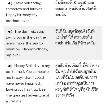
I love you today,
ฉันรักคุณวันนี้ พรุ่งนี้ และ
🔊
tomorrow and forever.
ตลอดไป สุขสันต์วันเกิดที่รัก
Happy birthday, my
ของฉัน
precious lover.
The day I will stop
วันที่ฉันหยุดรักคุณคือวันที่
🔊
loving you is the day the
แม่น้ำทำให้ทะเลเอ่อล้น
rivers make the sea to
สุขสันต์วันเกิด ที่รักของฉัน!
overflow. Happy birthday,
my love!
Happy Birthday to my
สุขสันต์วันเกิดครึ่งที่ดีกว่าของ
🔊
better half. You complete
ฉัน คุณทำให้ฉันสมบูรณ์ใน
me in ways that I could
แบบที่ฉันไม่เคยจินตนาการ
have never imagined.
มาก่อน การรักคุณเป็นการ
Loving you has truly been
ผจญภัยที่ยิ่งใหญ่ที่สุดในชีวิต
the greatest adventure of
อย่างแท้จริง
a lifetime.