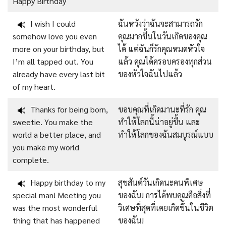
Happy Birthday
I wish I could
ฉันหวังว่าฉันจะสามารถรัก
🔊
somehow love you even
คุณมากขึ้นในวันเกิดของคุณ
more on your birthday, but
ได้ แต่ฉันก็รักคุณหมดหัวใจ
I’m all tapped out. You
แล้ว คุณได้ครอบครองทุกส่วน
already have every last bit
ของหัวใจฉันไปแล้ว
of my heart.
Thanks for being born,
ขอบคุณที่เกิดมานะที่รัก คุณ
🔊
sweetie. You make the
ทำให้โลกนี้น่าอยู่ขึ้น และ
world a better place, and
ทำให้โลกของฉันสมบูรณ์แบบ
you make my world
complete.
Happy birthday to my
สุขสันต์วันเกิดนะคนพิเศษ
🔊
special man! Meeting you
ของฉัน! การได้พบคุณคือสิ่งที่
was the most wonderful
วิเศษที่สุดที่เคยเกิดขึ้นในชีวิต
thing that has happened
ของฉัน!