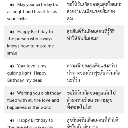
May your birthday be
ขอให้วันเกิดของคุณสดใสและ
🔊
as bright and beautiful as
สวยงามเหมือนรอยยิ้มของ
your smile.
คุณ
Happy Birthday to
สุขสันต์วันเกิดแด่คนที่รู้วิธี
🔊
the person who always
ทำให้ฉันยิ้มเสมอ
knows how to make me
smile.
Your love is my
ความรักของคุณคือแสงสว่าง
🔊
guiding light. Happy
นำทางของฉัน สุขสันต์วันเกิด
Birthday, my dear.
นะที่รัก
Wishing you a birthday
ขอให้วันเกิดของคุณเต็มไป
🔊
filled with all the love and
ด้วยความรักและความสุข
happiness in the world.
ทั้งหมดในโลก
Happy Birthday to
สุขสันต์วันเกิดแด่คนที่ทำให้
🔊
the one who makes my
หัวใจฉันเต้นแรง