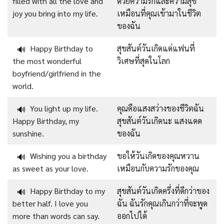
filled with all the love and
ด้วยความรักและความสุข
joy you bring into my life.
เหมือนที่คุณเข้ามาในชีวิต
ของฉัน
Happy Birthday to
สุขสันต์วันเกิดแด่แฟนที่
🔊
the most wonderful
วิเศษที่สุดในโลก
boyfriend/girlfriend in the
world.
You light up my life.
คุณคือแสงสว่างของชีวิตฉัน
🔊
Happy Birthday, my
สุขสันต์วันเกิดนะ แสงแดด
sunshine.
ของฉัน
Wishing you a birthday
ขอให้วันเกิดของคุณหวาน
🔊
as sweet as your love.
เหมือนกับความรักของคุณ
Happy Birthday to my
สุขสันต์วันเกิดครึ่งที่ดีกว่าของ
🔊
better half. I love you
ฉัน ฉันรักคุณเกินกว่าที่จะพูด
more than words can say.
ออกไปได้