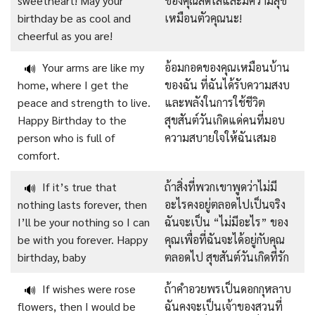
sweetheart! May your
ของคุณสดใสและมีความสุข
birthday be as cool and
เหมือนตัวคุณนะ!
cheerful as you are!
Your arms are like my
อ้อมกอดของคุณเหมือนบ้าน
🔊
home, where I get the
ของฉัน ที่ฉันได้รับความสงบ
peace and strength to live.
และพลังในการใช้ชีวิต
Happy Birthday to the
สุขสันต์วันเกิดแด่คนที่มอบ
person who is full of
ความสบายใจให้ฉันเสมอ
comfort.
If it’s true that
ถ้าสิ่งที่พวกเขาพูดว่าไม่มี
🔊
nothing lasts forever, then
อะไรคงอยู่ตลอดไปเป็นจริง
I’ll be your nothing so I can
ฉันจะเป็น “ไม่มีอะไร” ของ
be with you forever. Happy
คุณเพื่อที่ฉันจะได้อยู่กับคุณ
birthday, baby
ตลอดไป สุขสันต์วันเกิดที่รัก
If wishes were rose
ถ้าคำอวยพรเป็นดอกกุหลาบ
🔊
flowers, then I would be
ฉันคงจะเป็นเจ้าของสวนที่