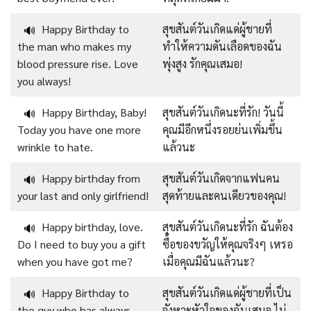
Happy Birthday to
สุขสันต์วันเกิดแด่ผู้ชายที่
🔊
the man who makes my
ทำให้ความดันเลือดของฉัน
blood pressure rise. Love
พุ่งสูง รักคุณเสมอ!
you always!
Happy Birthday, Baby!
สุขสันต์วันเกิดนะที่รัก! วันนี้
🔊
Today you have one more
คุณมีอีกหนึ่งรอยย่นเพิ่มขึ้น
wrinkle to hate.
แล้วนะ
Happy birthday from
สุขสันต์วันเกิดจากแฟนคน
🔊
your last and only girlfriend!
สุดท้ายและคนเดียวของคุณ!
Happy birthday, love.
สุขสันต์วันเกิดนะที่รัก ฉันต้อง
🔊
Do I need to buy you a gift
ซื้อของขวัญให้คุณจริงๆ เหรอ
when you have got me?
เมื่อคุณมีฉันแล้วนะ?
Happy Birthday to
สุขสันต์วันเกิดแด่ผู้ชายที่เป็น
🔊
the guy who has always
จังหวะหัวใจของฉันเสมอ ไม่