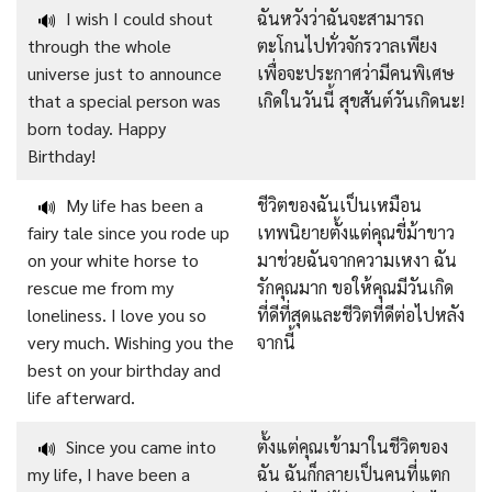
I wish I could shout
ฉันหวังว่าฉันจะสามารถ
🔊
through the whole
ตะโกนไปทั่วจักรวาลเพียง
universe just to announce
เพื่อจะประกาศว่ามีคนพิเศษ
that a special person was
เกิดในวันนี้ สุขสันต์วันเกิดนะ!
born today. Happy
Birthday!
My life has been a
ชีวิตของฉันเป็นเหมือน
🔊
fairy tale since you rode up
เทพนิยายตั้งแต่คุณขี่ม้าขาว
on your white horse to
มาช่วยฉันจากความเหงา ฉัน
rescue me from my
รักคุณมาก ขอให้คุณมีวันเกิด
loneliness. I love you so
ที่ดีที่สุดและชีวิตที่ดีต่อไปหลัง
very much. Wishing you the
จากนี้
best on your birthday and
life afterward.
Since you came into
ตั้งแต่คุณเข้ามาในชีวิตของ
🔊
my life, I have been a
ฉัน ฉันก็กลายเป็นคนที่แตก