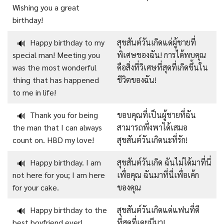
Wishing you a great
birthday!
Happy birthday to my
สุขสันต์วันเกิดแด่ผู้ชายที่
🔊
special man! Meeting you
พิเศษของฉัน! การได้พบคุณ
was the most wonderful
คือสิ่งที่วิเศษที่สุดที่เกิดขึ้นใน
thing that has happened
ชีวิตของฉัน!
to me in life!
Thank you for being
ขอบคุณที่เป็นผู้ชายที่ฉัน
🔊
the man that I can always
สามารถพึ่งพาได้เสมอ
count on. HBD my love!
สุขสันต์วันเกิดนะที่รัก!
Happy birthday. I am
สุขสันต์วันเกิด ฉันไม่ได้มาที่นี่
🔊
not here for you; I am here
เพื่อคุณ ฉันมาที่นี่เพื่อเค้ก
for your cake.
ของคุณ
Happy birthday to the
สุขสันต์วันเกิดแด่แฟนที่ดี
🔊
best boyfriend ever!
ที่สุดที่เคยมีมา!