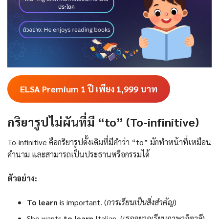
ELSA Premium 1 ปี เพียง 1,999
บาท
กริยารูปไม่ผันที่มี “to” (To-infinitive)
To-infinitive คือกริยารูปดั้งเดิมที่มีคำว่า “to” มักทำหน้าที่เหมือน
คำนาม และสามารถเป็นประธานหรือกรรมได้
ตัวอย่าง:
To learn
is important. (
การเรียนเป็นสิ่งสำคัญ
)
She wants
to learn
Italian. (
เธออยากเรียนภาษาอิตาลี
)