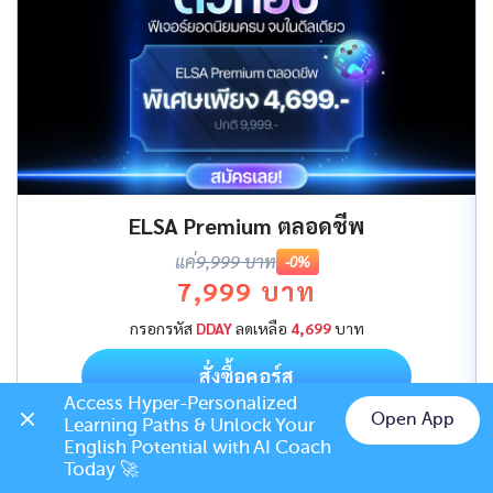
ELSA Premium ตลอดชีพ
แค่
9,999 บาท
-0%
7,999 บาท
กรอกรหัส
DDAY
ลดเหลือ
4,699
บาท
สั่งซื้อคอร์ส
Access Hyper-Personalized 
Open App
Learning Paths & Unlock Your 
Chat on LINE
English Potential with AI Coach 
Today 🚀