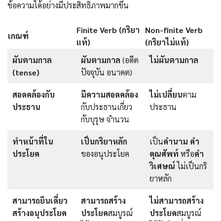
ข้อความได้อย่างมีประสิทธิภาพมากขึ้น
Finite Verb (กริยา
Non-finite Verb
เกณฑ์
แท้)
(กริยาไม่แท้)
ผันตามกาล
ผันตามกาล
(อดีต
ไม่ผันตามกาล
(tense)
ปัจจุบัน อนาคต)
สอดคล้องกับ
มีความสอดคล้อง
ไม่เปลี่ยน
ตาม
ประธาน
กับประธานเกี่ยว
ประธาน
กับบุรุษ จำนวน
ทำหน้าที่ใน
เป็นกริยาหลัก
เป็น
คำนาม คำ
ประโยค
ของอนุประโยค
คุณศัพท์
หรือ
คำ
วิเศษณ์
ไม่เป็นกริ
ยาหลัก
สามารถยืนเดี่ยว
สามารถสร้าง
ไม่สามารถสร้าง
สร้างอนุประโยค
ประโยค
สมบูรณ์
ประโยค
สมบูรณ์