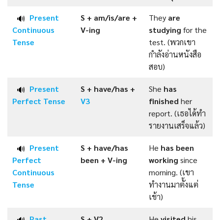
Present
S + am/is/are +
They
are
🔊
Continuous
V-ing
studying
for the
Tense
test. (พวกเขา
กำลังอ่านหนังสือ
สอบ)
Present
S + have/has +
She
has
🔊
Perfect
Tense
V3
finished
her
report. (เธอได้ทำ
รายงานเสร็จแล้ว)
Present
S + have/has
He
has been
🔊
Perfect
been +
V-ing
working
since
Continuous
morning. (เขา
Tense
ทำงานมาตั้งแต่
เช้า)
Past
S +
V2
He
visited
his
🔊