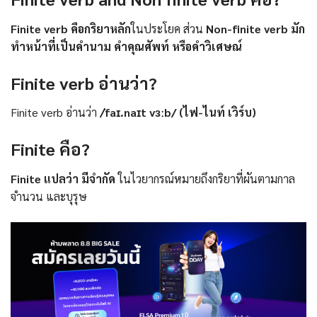
Finite verb คือกริยาหลัก
ในประโยค ส่วน
Non-finite verb มัก
ทำหน้าที่เป็นคำนาม คำคุณศัพท์ หรือคำวิเศษณ์
Finite verb อ่านว่า?
Finite verb อ่านว่า
/ˈfaɪ.naɪt vɜːb/ (ไฟ-ไนท์ เวิร์บ)
Finite คือ?
Finite แปลว่า มีจำกัด
ในไวยากรณ์หมายถึงกริยาที่ผันตามกาล
จำนวน และบุรุษ