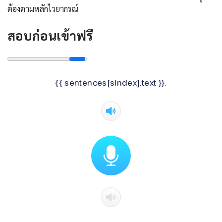
ต้องตามหลักไวยากรณ์
สอบก่อนเข้าฟรี
{{ sentences[sIndex].text }}.