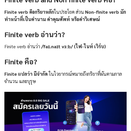
Finite verb คือกริยาหลัก
ในประโยค ส่วน
Non-finite verb มัก
ทำหน้าที่เป็นคำนาม คำคุณศัพท์ หรือคำวิเศษณ์
Finite verb อ่านว่า?
Finite verb อ่านว่า
/ˈfaɪ.naɪt vɜːb/ (ไฟ-ไนท์ เวิร์บ)
Finite คือ?
Finite แปลว่า มีจำกัด
ในไวยากรณ์หมายถึงกริยาที่ผันตามกาล
จำนวน และบุรุษ