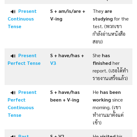
Present
S + am/is/are +
They
are
🔊
Continuous
V-ing
studying
for the
Tense
test. (พวกเขา
กำลังอ่านหนังสือ
สอบ)
Present
S + have/has +
She
has
🔊
Perfect
Tense
V3
finished
her
report. (เธอได้ทำ
รายงานเสร็จแล้ว)
Present
S + have/has
He
has been
🔊
Perfect
been +
V-ing
working
since
Continuous
morning. (เขา
Tense
ทำงานมาตั้งแต่
เช้า)
Past
S +
V2
He
visited
his
🔊