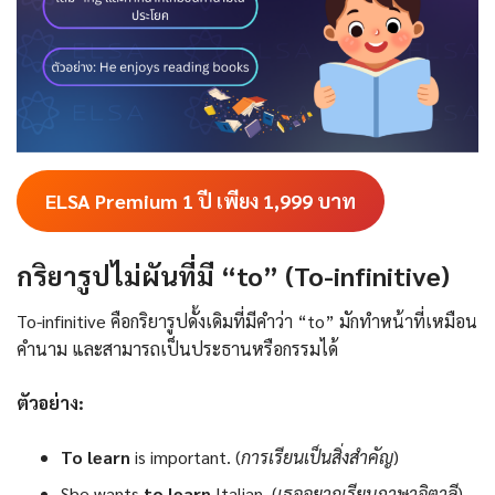
ELSA Premium 1 ปี เพียง 1,999
บาท
กริยารูปไม่ผันที่มี “to” (To-infinitive)
To-infinitive คือกริยารูปดั้งเดิมที่มีคำว่า “to” มักทำหน้าที่เหมือน
คำนาม และสามารถเป็นประธานหรือกรรมได้
ตัวอย่าง:
To learn
is important. (
การเรียนเป็นสิ่งสำคัญ
)
She wants
to learn
Italian. (
เธออยากเรียนภาษาอิตาลี
)