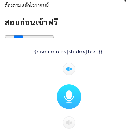
ต้องตามหลักไวยากรณ์
สอบก่อนเข้าฟรี
{{ sentences[sIndex].text }}.