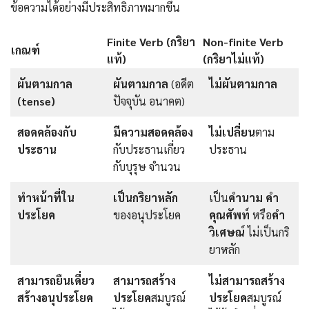
ข้อความได้อย่างมีประสิทธิภาพมากขึ้น
Finite Verb (กริยา
Non-finite Verb
เกณฑ์
แท้)
(กริยาไม่แท้)
ผันตามกาล
ผันตามกาล
(อดีต
ไม่ผันตามกาล
(tense)
ปัจจุบัน อนาคต)
สอดคล้องกับ
มีความสอดคล้อง
ไม่เปลี่ยน
ตาม
ประธาน
กับประธานเกี่ยว
ประธาน
กับบุรุษ จำนวน
ทำหน้าที่ใน
เป็นกริยาหลัก
เป็น
คำนาม คำ
ประโยค
ของอนุประโยค
คุณศัพท์
หรือ
คำ
วิเศษณ์
ไม่เป็นกริ
ยาหลัก
สามารถยืนเดี่ยว
สามารถสร้าง
ไม่สามารถสร้าง
สร้างอนุประโยค
ประโยค
สมบูรณ์
ประโยค
สมบูรณ์