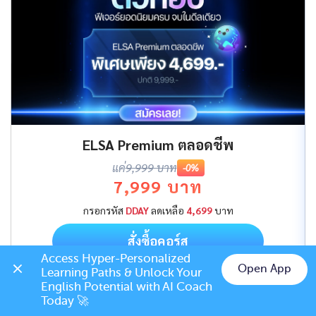
ELSA Premium ตลอดชีพ
แค่
9,999 บาท
-0%
7,999 บาท
กรอกรหัส
DDAY
ลดเหลือ
4,699
บาท
สั่งซื้อคอร์ส
Access Hyper-Personalized 
Open App
Learning Paths & Unlock Your 
Chat on LINE
English Potential with AI Coach 
Today 🚀