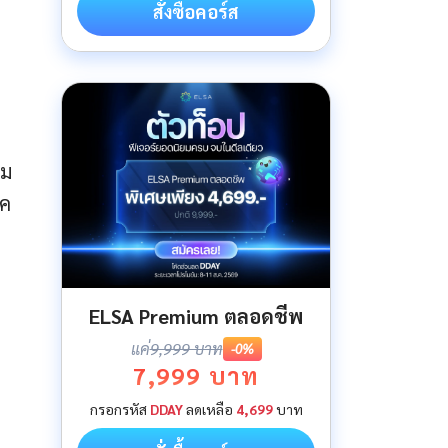
สั่งซื้อคอร์ส
าม
ยค
ELSA Premium ตลอดชีพ
แค่
9,999 บาท
-0%
7,999 บาท
กรอกรหัส
DDAY
ลดเหลือ
4,699
บาท