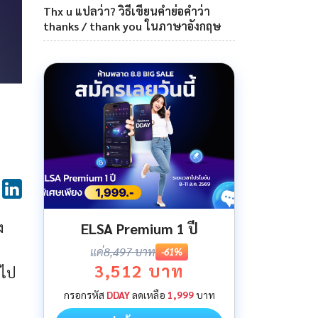
Thx u แปลว่า? วิธีเขียนคำย่อคำว่า
thanks / thank you ในภาษาอังกฤษ
ง
ELSA Premium 1 ปี
แค่
8,497 บาท
-61%
3,512 บาท
อไป
กรอกรหัส
DDAY
ลดเหลือ
1,999
บาท