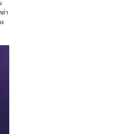
น
ล่า
อง