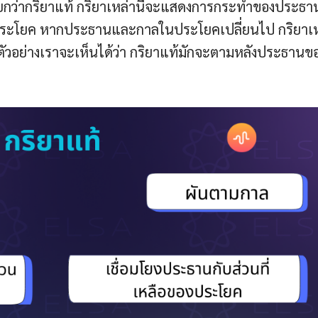
้เรียกว่ากริยาแท้ กริยาเหล่านี้จะแสดงการกระทำของประธา
งประโยค หากประธานและกาลในประโยคเปลี่ยนไป กริยาเห
ากตัวอย่างเราจะเห็นได้ว่า กริยาแท้มักจะตามหลังประธานข