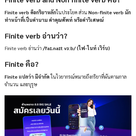
Finite verb คือกริยาหลัก
ในประโยค ส่วน
Non-finite verb มัก
ทำหน้าที่เป็นคำนาม คำคุณศัพท์ หรือคำวิเศษณ์
Finite verb อ่านว่า?
Finite verb อ่านว่า
/ˈfaɪ.naɪt vɜːb/ (ไฟ-ไนท์ เวิร์บ)
Finite คือ?
Finite แปลว่า มีจำกัด
ในไวยากรณ์หมายถึงกริยาที่ผันตามกาล
จำนวน และบุรุษ