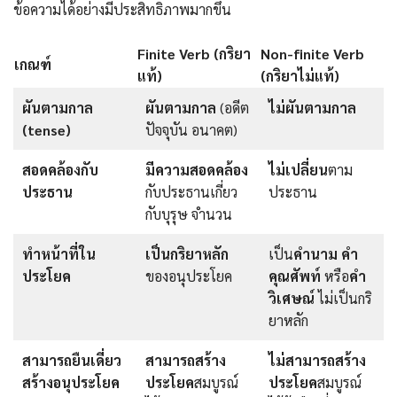
ข้อความได้อย่างมีประสิทธิภาพมากขึ้น
Finite Verb (กริยา
Non-finite Verb
เกณฑ์
แท้)
(กริยาไม่แท้)
ผันตามกาล
ผันตามกาล
(อดีต
ไม่ผันตามกาล
(tense)
ปัจจุบัน อนาคต)
สอดคล้องกับ
มีความสอดคล้อง
ไม่เปลี่ยน
ตาม
ประธาน
กับประธานเกี่ยว
ประธาน
กับบุรุษ จำนวน
ทำหน้าที่ใน
เป็นกริยาหลัก
เป็น
คำนาม คำ
ประโยค
ของอนุประโยค
คุณศัพท์
หรือ
คำ
วิเศษณ์
ไม่เป็นกริ
ยาหลัก
สามารถยืนเดี่ยว
สามารถสร้าง
ไม่สามารถสร้าง
สร้างอนุประโยค
ประโยค
สมบูรณ์
ประโยค
สมบูรณ์