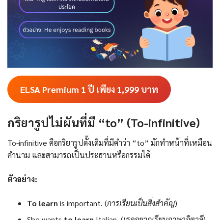
ELSA Premium 1 ปี เพียง 1,999
บาท
กริยารูปไม่ผันที่มี “to” (To-infinitive)
To-infinitive คือกริยารูปดั้งเดิมที่มีคำว่า “to” มักทำหน้าที่เหมือน
คำนาม และสามารถเป็นประธานหรือกรรมได้
ตัวอย่าง:
To learn
is important. (
การเรียนเป็นสิ่งสำคัญ
)
She wants
to learn
Italian. (
เธออยากเรียนภาษาอิตาลี
)