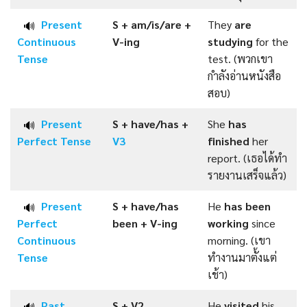
Present
S + am/is/are +
They
are
🔊
Continuous
V-ing
studying
for the
Tense
test. (พวกเขา
กำลังอ่านหนังสือ
สอบ)
Present
S + have/has +
She
has
🔊
Perfect
Tense
V3
finished
her
report. (เธอได้ทำ
รายงานเสร็จแล้ว)
Present
S + have/has
He
has been
🔊
Perfect
been +
V-ing
working
since
Continuous
morning. (เขา
Tense
ทำงานมาตั้งแต่
เช้า)
Past
S +
V2
He
visited
his
🔊