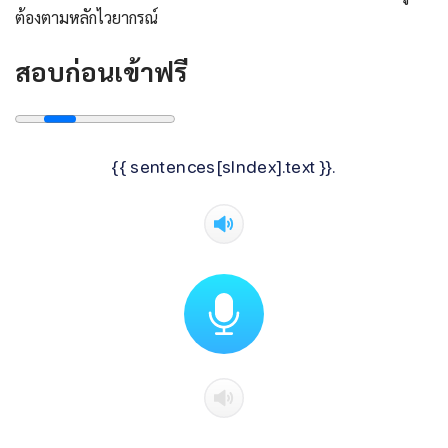
ต้องตามหลักไวยากรณ์
สอบก่อนเข้าฟรี
{{ sentences[sIndex].text }}.