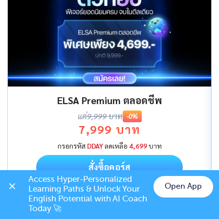
ELSA Premium ตลอดชีพ
แค่
9,999 บาท
-0%
7,999 บาท
กรอกรหัส
DDAY
ลดเหลือ
4,699
บาท
สั่งซื้อคอร์ส
Access Hyper-Personalized 
Open App
Learning Paths & Unlock Your 
Chat on LINE
English Potential with AI Coach 
Today 🚀