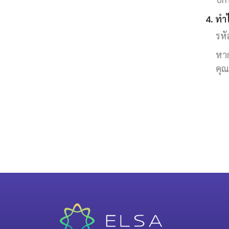
4. ทำ
รหั
หาก
คุณ