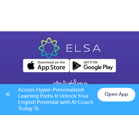
ผลิตภัณฑ์ทั้งหมด
Access Hyper-Personalized 
คำถามทั่วไป
Open App
Learning Paths & Unlock Your 
Chat on LINE
English Potential with AI Coach 
ข้อกำหนดการเปลี่ยนแปลง/ยกเลิก
Today 🚀
เบอร์โทร: (+66) 020385810
(เวลาเปิดทำการ: จันทร์-ศุกร์ 9.00 น. - 17.00 น.)