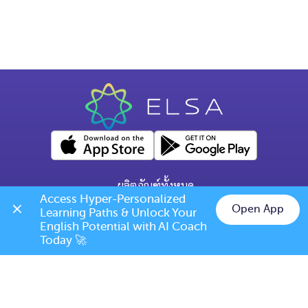
ผลิตภัณฑ์ทั้งหมด
Access Hyper-Personalized 
คำถามทั่วไป
Open App
Learning Paths & Unlock Your 
Chat on LINE
English Potential with AI Coach 
ข้อกำหนดการเปลี่ยนแปลง/ยกเลิก
Today 🚀
เบอร์โทร: (+66) 020385810
(เวลาเปิดทำการ: จันทร์-ศุกร์ 9.00 น. - 17.00 น.)