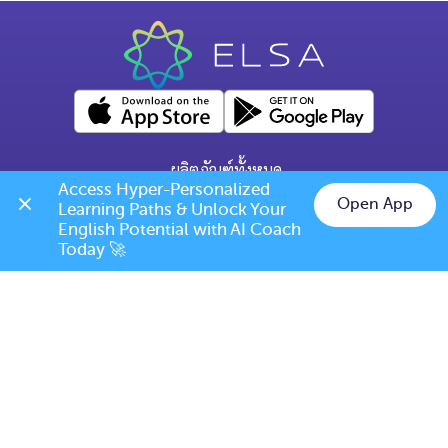
ผลิตภัณฑ์ทั้งหมด
Access Hyper-Personalized 
คำถามทั่วไป
Open App
Learning Paths & Unlock Your 
Chat on LINE
English Potential with AI Coach 
ข้อกำหนดการเปลี่ยนแปลง/ยกเลิก
Today 🚀
เบอร์โทร: (+66) 020385810
(เวลาเปิดทำการ: จันทร์-ศุกร์ 9.00 น. - 17.00 น.)
support@elsanow.io
ELSA Speak Thailand