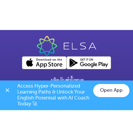
ผลิตภัณฑ์ทั้งหมด
Access Hyper-Personalized 
คำถามทั่วไป
Open App
Learning Paths & Unlock Your 
Chat on LINE
English Potential with AI Coach 
ข้อกำหนดการเปลี่ยนแปลง/ยกเลิก
Today 🚀
เบอร์โทร: (+66) 020385810
(เวลาเปิดทำการ: จันทร์-ศุกร์ 9.00 น. - 17.00 น.)