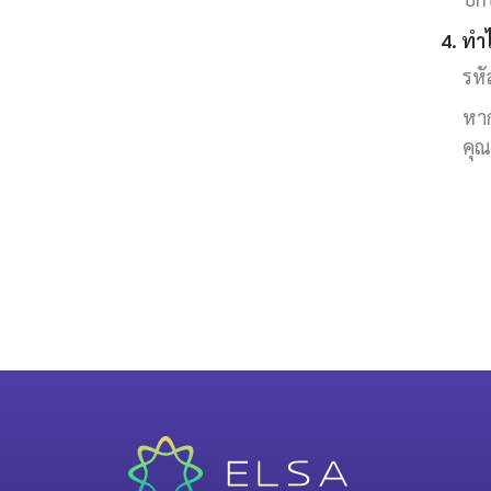
4. ทำ
รหั
หาก
คุณ