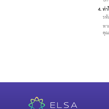
4. ทำ
รหั
หาก
คุณ