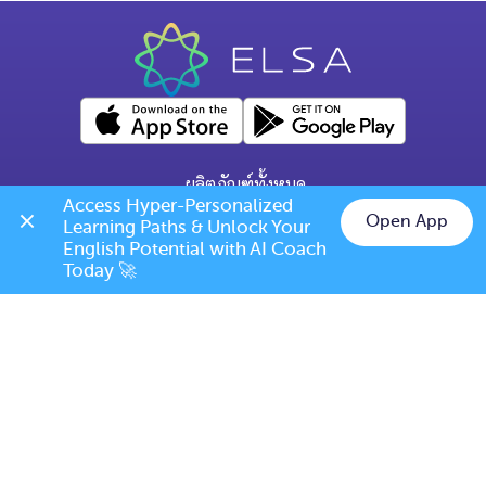
ผลิตภัณฑ์ทั้งหมด
Access Hyper-Personalized 
คำถามทั่วไป
Open App
Learning Paths & Unlock Your 
Chat on LINE
English Potential with AI Coach 
ข้อกำหนดการเปลี่ยนแปลง/ยกเลิก
Today 🚀
เบอร์โทร: (+66) 020385810
(เวลาเปิดทำการ: จันทร์-ศุกร์ 9.00 น. - 17.00 น.)
support@elsanow.io
ELSA Speak Thailand