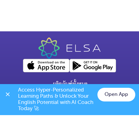
ผลิตภัณฑ์ทั้งหมด
Access Hyper-Personalized 
คำถามทั่วไป
Open App
Learning Paths & Unlock Your 
Chat on LINE
English Potential with AI Coach 
ข้อกำหนดการเปลี่ยนแปลง/ยกเลิก
Today 🚀
เบอร์โทร: (+66) 020385810
(เวลาเปิดทำการ: จันทร์-ศุกร์ 9.00 น. - 17.00 น.)